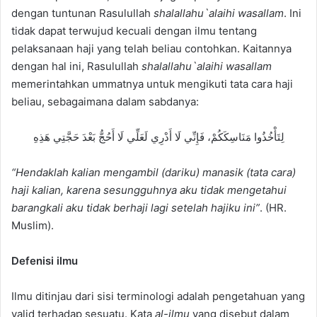
dengan tuntunan Rasulullah
shalallahu`alaihi wasallam
. Ini
tidak dapat terwujud kecuali dengan ilmu tentang
pelaksanaan haji yang telah beliau contohkan. Kaitannya
dengan hal ini, Rasulullah
shalallahu`alaihi wasallam
memerintahkan ummatnya untuk mengikuti tata cara haji
beliau, sebagaimana dalam sabdanya:
لِتَأْخُذُوا مَنَاسِكَكُمْ، فَإِنِّي لَا أَدْرِي لَعَلِّي لَا أَحُجُّ بَعْدَ حَجَّتِي هَذِهِ
“Hendaklah kalian mengambil
(dariku
) manasik (tata cara)
haji kalian
, karena sesungguhnya aku tidak mengetahui
barangkali aku tidak berhaji lagi setelah hajiku ini”
. (HR.
Muslim).
Defenisi ilmu
Ilmu ditinjau dari sisi terminologi adalah pengetahuan yang
valid terhadap sesuatu. Kata
al-ilmu
yang disebut dalam