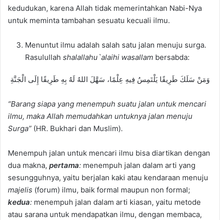
kedudukan, karena Allah tidak memerintahkan Nabi-Nya
untuk meminta tambahan sesuatu kecuali ilmu.
Menuntut ilmu adalah salah satu jalan menuju surga.
Rasulullah
shalallahu`alaihi wasallam
bersabda:
وَمَنْ سَلَكَ طَرِيقًا يَلْتَمِسُ فِيهِ عِلْمًا، سَهَّلَ اللهُ لَهُ بِهِ طَرِيقًا إِلَى الْجَنَّةِ
“Barang
siapa yang menempuh suatu jalan untuk mencari
ilmu, maka Allah memudahkan untuknya jalan menuju
Surga”
(HR. Bukhari dan Muslim).
Menempuh jalan untuk mencari ilmu bisa diartikan dengan
dua makna,
pertama
:
menempuh jalan dalam arti yang
sesungguhnya, yaitu berjalan kaki atau kendaraan menuju
majelis
(forum) ilmu, baik formal maupun non formal;
kedua
:
menempuh jalan dalam arti kiasan, yaitu metode
atau sarana untuk mendapatkan ilmu, dengan membaca,