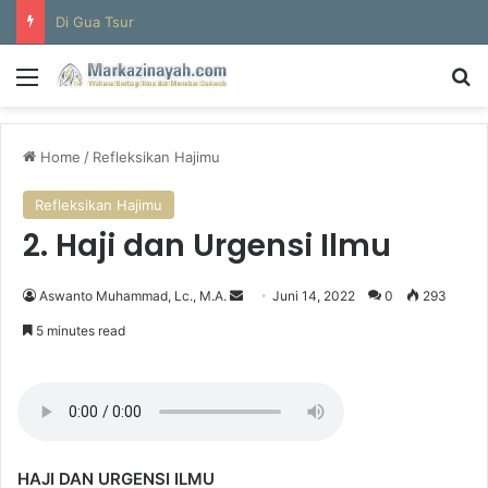
Di Gua Tsur
Menu
Se
Home
/
Refleksikan Hajimu
Refleksikan Hajimu
2. Haji dan Urgensi Ilmu
Send
Aswanto Muhammad, Lc., M.A.
Juni 14, 2022
0
293
an
5 minutes read
email
HAJI DAN URGENSI ILMU