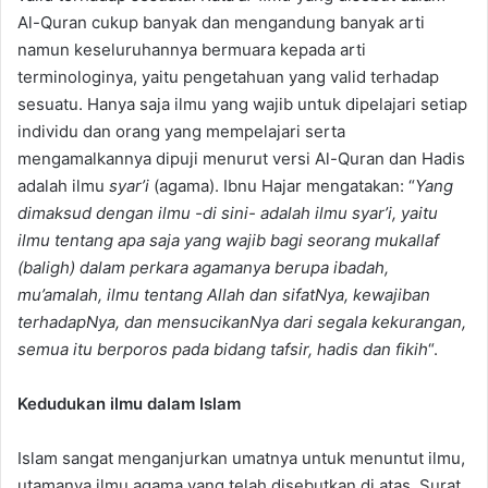
Al-Quran cukup banyak dan mengandung banyak arti
namun keseluruhannya bermuara kepada arti
terminologinya, yaitu pengetahuan yang valid terhadap
sesuatu. Hanya saja ilmu yang wajib untuk dipelajari setiap
individu dan orang yang mempelajari serta
mengamalkannya dipuji menurut versi Al-Quran dan Hadis
adalah ilmu
syar’i
(agama). Ibnu Hajar mengatakan: “
Yang
dimaksud dengan ilmu -di sini- adalah ilmu syar’i, yaitu
ilmu tentang apa saja yang wajib bagi seorang mukallaf
(baligh) dalam perkara agamanya berupa ibadah,
mu’amalah, ilmu tentang Allah dan sifatNya, kewajiban
terhadapNya, dan mensucikanNya dari segala kekurangan,
semua itu berporos pada bidang tafsir, hadis dan fikih
“.
Kedudukan ilmu dalam Islam
Islam sangat menganjurkan umatnya untuk menuntut ilmu,
utamanya ilmu agama yang telah disebutkan di atas. Surat