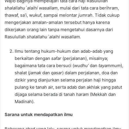
Wajib baginya mempelajari tata cara haji Rasulullah
shalallahu`alaihi wasallam
, mulai dari tata cara berihram,
thawaf, sa’i, wukuf, sampai melontar
jumrah
. Tidak cukup
mengerjakan amalan-amalan tersebut hanya karena
dikerjakan orang lain tanpa mengetahui dasarnya dari
Rasulullah
shalallahu`alaihi wasallam.
Ilmu tentang hukum-hukum dan adab-adab yang
berkaitan dengan
safar
(perjalanan), misalnya;
bagaimana tata cara bersuci (
wudhu’
dan
tayammum
),
shalat (
jamak
dan
qasar
) dalam perjalanan, doa dan
dzikir yang dianjurkan selama perjalan haji hingga
pulang ke tanah air, serta adab dan akhlak yang patut
dijaga selama berada di tanah
haram
(Mekkah dan
Madinah).
Sarana untuk mendapatkan ilmu
Beberapa abad yang lalu, sarana untuk mendapatkan ilmu