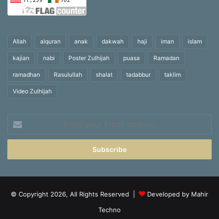
Allah
alquran
anak
dakwah
haji
iman
islam
kajian
nabi
Poster Zulhijah
puasa
Ramadan
ramadhan
Rasulullah
shalat
tadabbur
taklim
Video Zulhijah
Enter
your
Email
address
© Copyright 2026, All Rights Reserved |
Developed by Mahir
Techno