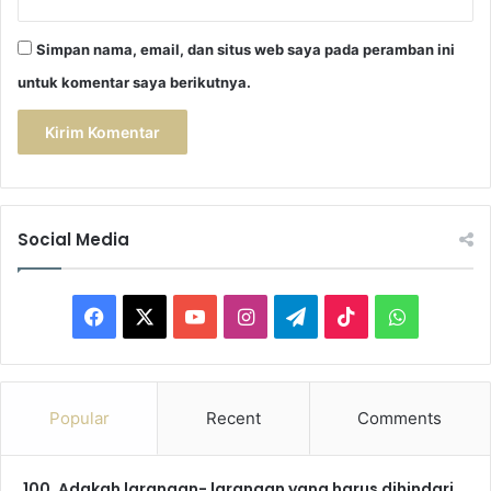
Simpan nama, email, dan situs web saya pada peramban ini
untuk komentar saya berikutnya.
Social Media
Facebook
X
YouTube
Instagram
Telegram
TikTok
WhatsAp
Popular
Recent
Comments
100. Adakah larangan- larangan yang harus dihindari