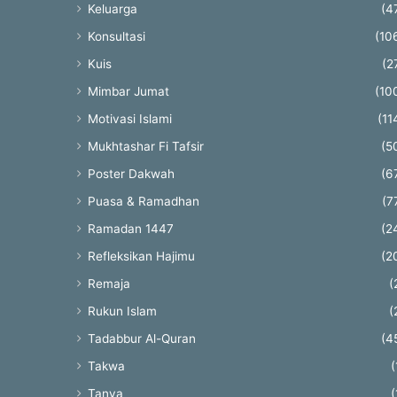
Keluarga
(4
Konsultasi
(10
Kuis
(2
Mimbar Jumat
(10
Motivasi Islami
(11
Mukhtashar Fi Tafsir
(5
Poster Dakwah
(6
Puasa & Ramadhan
(7
Ramadan 1447
(2
Refleksikan Hajimu
(2
Remaja
(
Rukun Islam
(
Tadabbur Al-Quran
(4
Takwa
(
Tanya
(