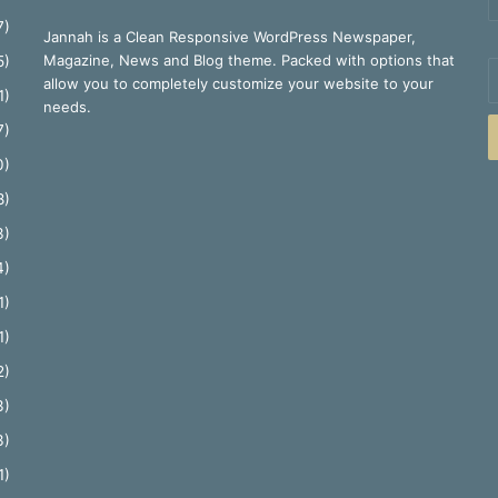
7)
Jannah is a Clean Responsive WordPress Newspaper,
Magazine, News and Blog theme. Packed with options that
5)
E
allow you to completely customize your website to your
y
1)
needs.
E
7)
a
0)
8)
3)
4)
1)
1)
2)
3)
3)
1)