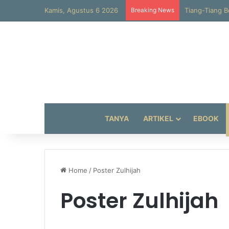
Kamis, Agustus 6 2026
Breaking News
Tiang-Tiang B
TANYA
ARTIKEL
EBOOK
Home
/
Poster Zulhijah
Poster Zulhijah