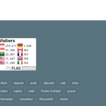
Allah
alquran
anak
dakwah
haji
iman
islam
kajian
nabi
Poster Zulhijah
puasa
Ramadan
ramadhan
Rasulullah
shalat