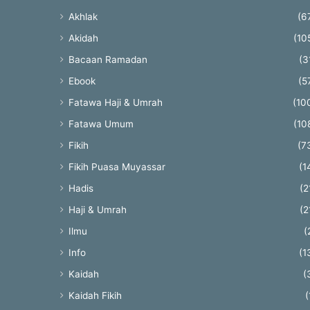
Akhlak
(6
Akidah
(10
Bacaan Ramadan
(3
Ebook
(5
Fatawa Haji & Umrah
(10
Fatawa Umum
(10
Fikih
(7
Fikih Puasa Muyassar
(1
Hadis
(2
Haji & Umrah
(2
Ilmu
(
Info
(1
Kaidah
(
Kaidah Fikih
(