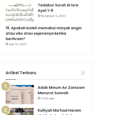
Tadabur Surah Al Isra
Ayat 1-8
November 5, 2023
19. Apakah boleh memakai minyak angin
atau viks atau sejenisnya ketika
berihram?
Juni 14, 2022
Artikel Terbaru
Adab Minum Air Zamzam
Menurut Sunnah
2 hari ago
Kulliyah Ma’had Haram