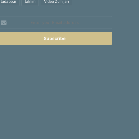
tadabbur
taklim
Video Zulhijah
nter
our
mail
ddress