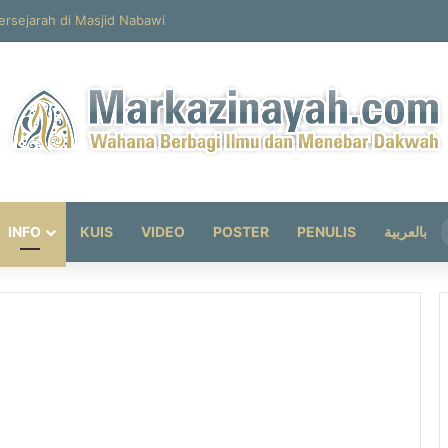
ersejarah di Masjid Nabawi
INFO
KUIS
VIDEO
POSTER
PENULIS
بالعربية