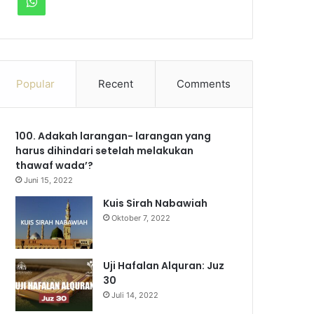
W
c
u
s
l
k
h
e
T
t
e
T
a
b
u
a
g
o
Popular
Recent
Comments
t
o
b
g
r
k
s
100. Adakah larangan- larangan yang
o
e
r
a
A
harus dihindari setelah melakukan
k
a
m
thawaf wada’?
p
Juni 15, 2022
m
p
Kuis Sirah Nabawiah
Oktober 7, 2022
Uji Hafalan Alquran: Juz
30
Juli 14, 2022