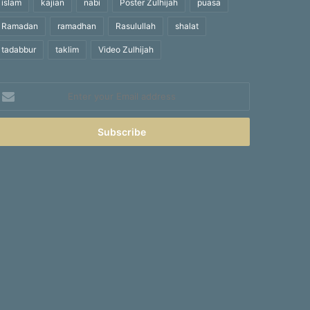
islam
kajian
nabi
Poster Zulhijah
puasa
Ramadan
ramadhan
Rasulullah
shalat
tadabbur
taklim
Video Zulhijah
nter
our
mail
ddress