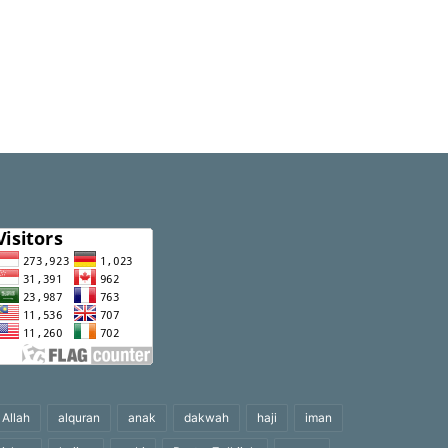
Allah
alquran
anak
dakwah
haji
iman