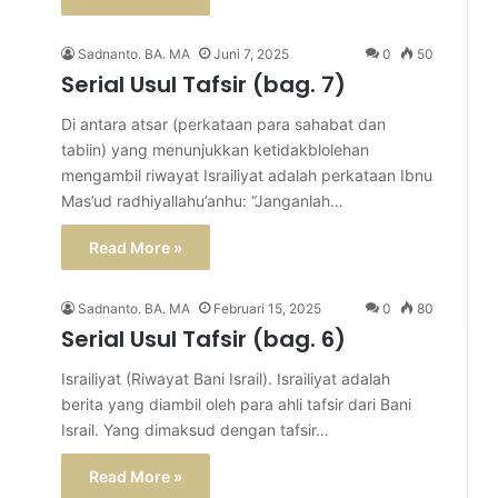
Sadnanto. BA. MA
Juni 7, 2025
0
50
Serial Usul Tafsir (bag. 7)
Di antara atsar (perkataan para sahabat dan
tabiin) yang menunjukkan ketidakblolehan
mengambil riwayat Israiliyat adalah perkataan Ibnu
Mas’ud radhiyallahu’anhu: “Janganlah…
Read More »
Sadnanto. BA. MA
Februari 15, 2025
0
80
Serial Usul Tafsir (bag. 6)
Israiliyat (Riwayat Bani Israil). Israiliyat adalah
berita yang diambil oleh para ahli tafsir dari Bani
Israil. Yang dimaksud dengan tafsir…
Read More »