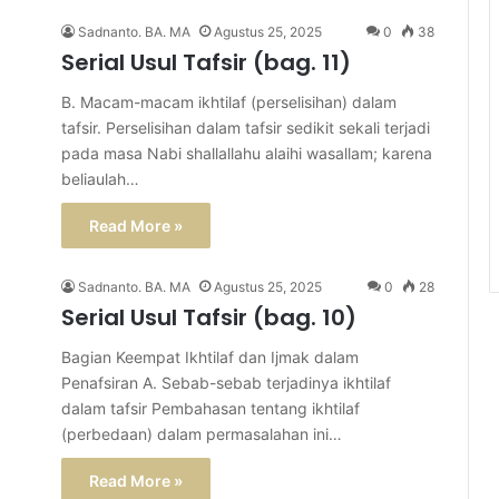
Sadnanto. BA. MA
Agustus 25, 2025
0
38
Serial Usul Tafsir (bag. 11)
B. Macam-macam ikhtilaf (perselisihan) dalam
tafsir. Perselisihan dalam tafsir sedikit sekali terjadi
pada masa Nabi shallallahu alaihi wasallam; karena
beliaulah…
Read More »
Sadnanto. BA. MA
Agustus 25, 2025
0
28
Serial Usul Tafsir (bag. 10)
Bagian Keempat Ikhtilaf dan Ijmak dalam
Penafsiran A. Sebab-sebab terjadinya ikhtilaf
dalam tafsir Pembahasan tentang ikhtilaf
(perbedaan) dalam permasalahan ini…
Read More »