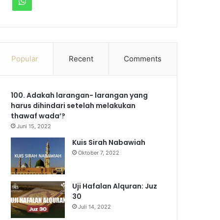
W
c
u
s
l
k
h
e
T
t
e
T
a
b
u
a
g
o
Popular
Recent
Comments
t
o
b
g
r
k
s
100. Adakah larangan- larangan yang
o
e
r
a
A
harus dihindari setelah melakukan
k
a
m
thawaf wada’?
p
Juni 15, 2022
m
p
Kuis Sirah Nabawiah
Oktober 7, 2022
Uji Hafalan Alquran: Juz
30
Juli 14, 2022