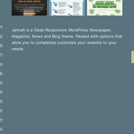
7)
Jannah is a Clean Responsive WordPress Newspaper,
Magazine, News and Blog theme. Packed with options that
5)
E
allow you to completely customize your website to your
y
1)
needs.
E
7)
a
0)
8)
3)
4)
1)
1)
2)
3)