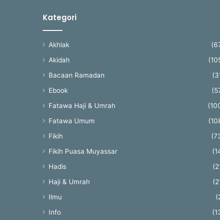
Kategori
Akhlak
(6
Akidah
(10
Bacaan Ramadan
(3
Ebook
(5
Fatawa Haji & Umrah
(10
Fatawa Umum
(10
Fikih
(7
Fikih Puasa Muyassar
(1
Hadis
(2
Haji & Umrah
(2
Ilmu
(
Info
(1