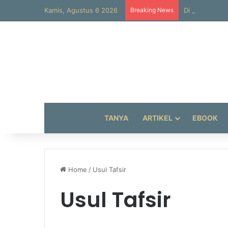
Kamis, Agustus 6 2026
Breaking News
Di Gua Tsur
TANYA
ARTIKEL
EBOOK
Home
/
Usul Tafsir
Usul Tafsir