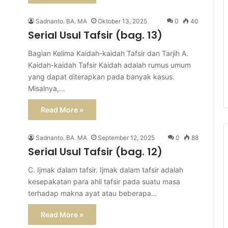
Sadnanto. BA. MA
Oktober 13, 2025
0
40
Serial Usul Tafsir (bag. 13)
Bagian Kelima Kaidah-kaidah Tafsir dan Tarjih A.
Kaidah-kaidah Tafsir Kaidah adalah rumus umum
yang dapat diterapkan pada banyak kasus.
Misalnya,…
Read More »
Sadnanto. BA. MA
September 12, 2025
0
88
Serial Usul Tafsir (bag. 12)
C. Ijmak dalam tafsir. Ijmak dalam tafsir adalah
kesepakatan para ahli tafsir pada suatu masa
terhadap makna ayat atau beberapa…
Read More »