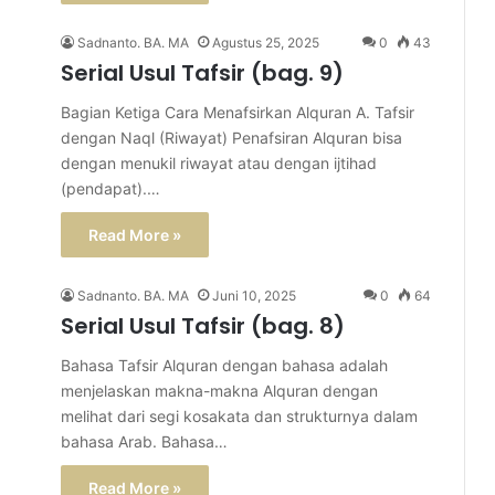
Sadnanto. BA. MA
Agustus 25, 2025
0
43
Serial Usul Tafsir (bag. 9)
Bagian Ketiga Cara Menafsirkan Alquran A. Tafsir
dengan Naql (Riwayat) Penafsiran Alquran bisa
dengan menukil riwayat atau dengan ijtihad
(pendapat).…
Read More »
Sadnanto. BA. MA
Juni 10, 2025
0
64
Serial Usul Tafsir (bag. 8)
Bahasa Tafsir Alquran dengan bahasa adalah
menjelaskan makna-makna Alquran dengan
melihat dari segi kosakata dan strukturnya dalam
bahasa Arab. Bahasa…
Read More »