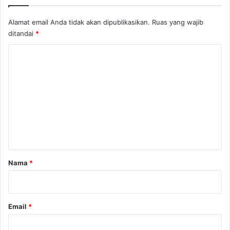
M
a
Alamat email Anda tidak akan dipublikasikan.
Ruas yang wajib
n
ditandai
*
a
K
?
o
m
e
n
t
a
r
Nama
*
*
Email
*