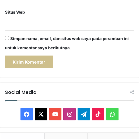
Situs Web
Simpan nama, email, dan situs web saya pada peramban ini
untuk komentar saya berikutnya.
Social Media
F
X
Y
I
T
T
W
a
o
n
e
i
h
c
u
s
l
k
a