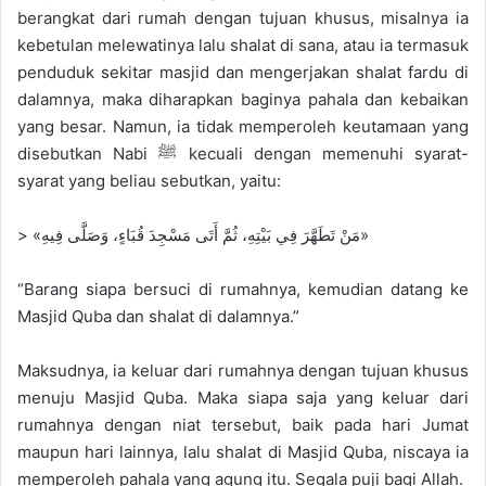
berangkat dari rumah dengan tujuan khusus, misalnya ia
kebetulan melewatinya lalu shalat di sana, atau ia termasuk
penduduk sekitar masjid dan mengerjakan shalat fardu di
dalamnya, maka diharapkan baginya pahala dan kebaikan
yang besar. Namun, ia tidak memperoleh keutamaan yang
disebutkan Nabi ﷺ kecuali dengan memenuhi syarat-
syarat yang beliau sebutkan, yaitu:
> «مَنْ تَطَهَّرَ فِي بَيْتِهِ، ثُمَّ أَتَى مَسْجِدَ قُبَاءٍ، وَصَلَّى فِيهِ»
“Barang siapa bersuci di rumahnya, kemudian datang ke
Masjid Quba dan shalat di dalamnya.”
Maksudnya, ia keluar dari rumahnya dengan tujuan khusus
menuju Masjid Quba. Maka siapa saja yang keluar dari
rumahnya dengan niat tersebut, baik pada hari Jumat
maupun hari lainnya, lalu shalat di Masjid Quba, niscaya ia
memperoleh pahala yang agung itu. Segala puji bagi Allah.