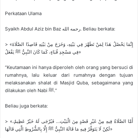
Perkataan Ulama
Syaikh Abdul Aziz bin Baz رحمه الله. Beliau berkata:
> «إِنَّمَا يَحْصُلُ هَذَا لِمَنْ تَطَهَّرَ فِي بَيْتِهِ، وَخَرَجَ مِنْ بَيْتِهِ قَاصِدًا الصَّلَاةَ
فِي مَسْجِدِ قُبَاءٍ، كَمَا كَانَ النَّبِيُّ ﷺ يَفْعَلُ»
“Keutamaan ini hanya diperoleh oleh orang yang bersuci di
rumahnya, lalu keluar dari rumahnya dengan tujuan
melaksanakan shalat di Masjid Quba, sebagaimana yang
dilakukan oleh Nabi ﷺ.”
Beliau juga berkata:
> «أَمَّا الصَّلَاةُ فِيهِ مِنْ غَيْرِ قَصْدٍ مِنَ الْبَيْتِ… فَيُرْجَى لَهُ خَيْرٌ عَظِيمٌ،
لَكِنْ لَا يَتَوَفَّرُ فِيهِ مَا قَالَهُ النَّبِيُّ ﷺ إِلَّا بِالشُّرُوطِ الَّتِي قَالَهَا»