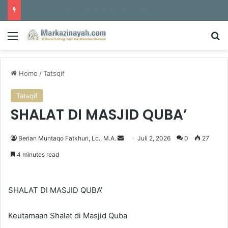
Al-Hajun
Menu
S
Home
/
Tatsqif
Tatsqif
SHALAT DI MASJID QUBA’
Berian Muntaqo Fatkhuri, Lc., M.A.
S
Juli 2, 2026
0
27
e
4 minutes read
n
d
a
SHALAT DI MASJID QUBA’
n
e
Keutamaan Shalat di Masjid Quba
m