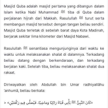
a
Masjid Quba adalah masjid pertama yang dibangun dalam
i
Islam ketika Nabi Muhammad ﷺ tiba di Quba dalam
l
perjalanan hijrah dari Makkah. Rasulullah ﷺ turut serta
membangun masjid tersebut dengan tangan beliau sendiri.
Masjid Quba terletak di sebelah barat daya Kota Madinah,
berjarak sekitar lima kilometer dari Masjid Nabawi.
Rasulullah ﷺ senantiasa mengunjunginya dari waktu ke
waktu untuk melaksanakan shalat di dalamnya. Terkadang
beliau datang dengan berkendaraan, dan terkadang
berjalan kaki. Setelah tiba, beliau melaksanakan shalat dua
rakaat.
Diriwayatkan oleh Abdullah bin Umar radhiyallāhu
‘anhumā, beliau berkata:
> «كَانَ النَّبِيُّ ﷺ يَأْتِي قُبَاءً رَاكِبًا وَمَاشِيًا، فَيُصَلِّي فِيهِ رَكْعَتَيْنِ»