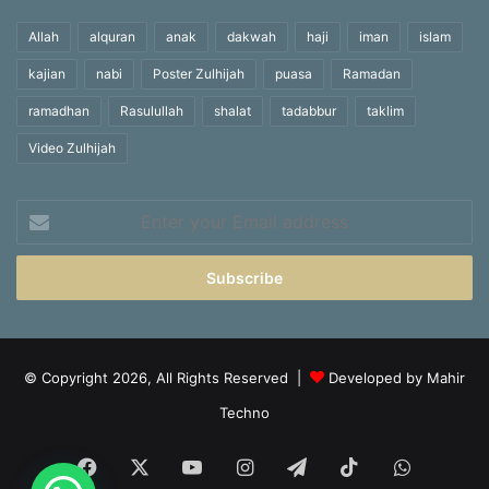
Allah
alquran
anak
dakwah
haji
iman
islam
kajian
nabi
Poster Zulhijah
puasa
Ramadan
ramadhan
Rasulullah
shalat
tadabbur
taklim
Video Zulhijah
Enter
your
Email
address
© Copyright 2026, All Rights Reserved |
Developed by Mahir
Techno
Facebook
X
YouTube
Instagram
Telegram
TikTok
WhatsA