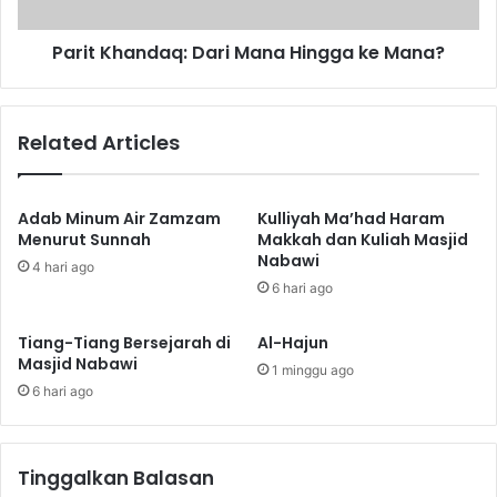
Y
a
a
n
n
Parit Khandaq: Dari Mana Hingga ke Mana?
d
g
a
M
q
e
:
Related Articles
l
D
a
a
h
r
i
i
Adab Minum Air Zamzam
Kulliyah Ma’had Haram
r
M
Menurut Sunnah
Makkah dan Kuliah Masjid
k
Nabawi
a
4 hari ago
a
n
6 hari ago
n
a
K
H
Tiang-Tiang Bersejarah di
Al-Hajun
e
i
Masjid Nabawi
1 minggu ago
t
n
6 hari ago
a
g
a
g
t
a
a
k
Tinggalkan Balasan
n
e