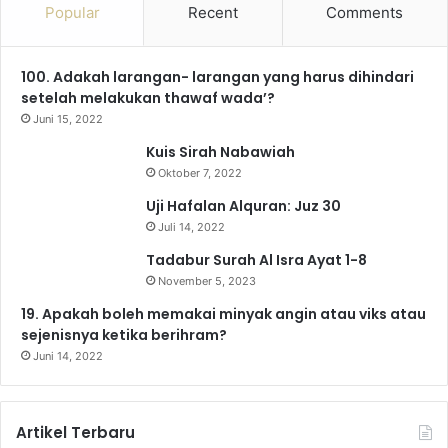
Popular
Recent
Comments
e
T
t
e
T
t
100. Adakah larangan- larangan yang harus dihindari
b
u
a
g
o
s
setelah melakukan thawaf wada’?
o
b
g
r
k
A
Juni 15, 2022
Kuis Sirah Nabawiah
o
e
r
a
p
Oktober 7, 2022
k
a
m
p
Uji Hafalan Alquran: Juz 30
Juli 14, 2022
m
Tadabur Surah Al Isra Ayat 1-8
November 5, 2023
19. Apakah boleh memakai minyak angin atau viks atau
sejenisnya ketika berihram?
Juni 14, 2022
Artikel Terbaru