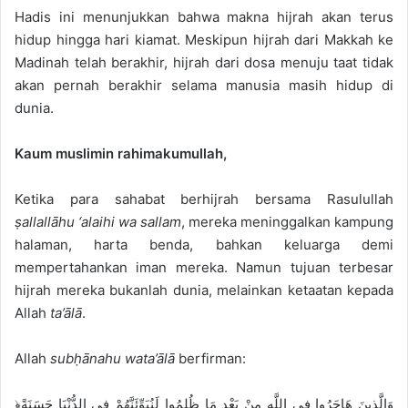
Hadis ini menunjukkan bahwa makna hijrah akan terus
hidup hingga hari kiamat. Meskipun hijrah dari Makkah ke
Madinah telah berakhir, hijrah dari dosa menuju taat tidak
akan pernah berakhir selama manusia masih hidup di
dunia.
Kaum muslimin rahimakumullah,
Ketika para sahabat berhijrah bersama Rasulullah
ṣallallāhu ‘alaihi wa sallam
, mereka meninggalkan kampung
halaman, harta benda, bahkan keluarga demi
mempertahankan iman mereka. Namun tujuan terbesar
hijrah mereka bukanlah dunia, melainkan ketaatan kepada
Allah
ta’ālā
.
Allah
subḥānahu wata’ālā
berfirman:
﴿وَالَّذِينَ هَاجَرُوا فِي اللَّهِ مِنْ بَعْدِ مَا ظُلِمُوا لَنُبَوِّئَنَّهُمْ فِي الدُّنْيَا حَسَنَةً