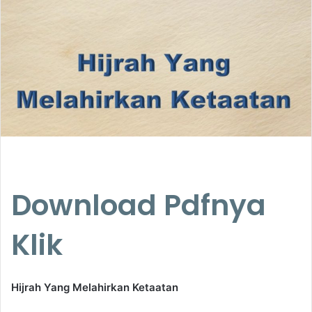
e
m
a
i
l
Download Pdfnya
Klik
Hijrah Yang Melahirkan Ketaatan