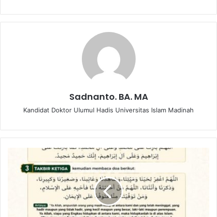
Sadnanto. BA. MA
Kandidat Doktor Ulumul Hadis Universitas Islam Madinah
T
A
T
A
C
A
R