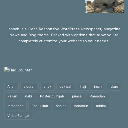
Jannah is a Clean Responsive WordPress Newspaper, Magazine,
News and Blog theme. Packed with options that allow you to
completely customize your website to your needs.
Allah
alquran
anak
dakwah
haji
iman
islam
kajian
nabi
Poster Zulhijah
puasa
Ramadan
ramadhan
Rasulullah
shalat
tadabbur
taklim
Video Zulhijah