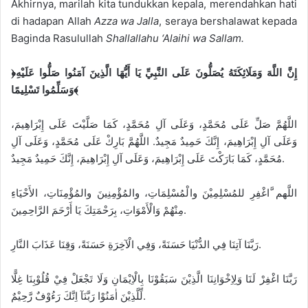
Akhirnya, marilah kita tundukkan kepala, merendahkan hati
di hadapan Allah
Azza wa Jalla
, seraya bershalawat kepada
Baginda Rasulullah
Shallallahu ‘Alaihi wa Sallam.
﴿إِنَّ اللَّهَ وَمَلَائِكَتَهُ يُصَلُّونَ عَلَى النَّبِيِّ يَا أَيُّهَا الَّذِينَ آمَنُوا صَلُّوا عَلَيْهِ
وَسَلِّمُوا تَسْلِيمًا﴾
اللَّهُمَّ صَلِّ عَلَى مُحَمَّدٍ، وَعَلَى آلِ مُحَمَّدٍ، كَمَا صَلَّيْتَ عَلَى إِبْرَاهِيمَ،
وَعَلَى آلِ إِبْرَاهِيمَ، إِنَّكَ حَمِيدٌ مَجِيدٌ. اللَّهُمَّ بَارِكْ عَلَى مُحَمَّدٍ، وَعَلَى آلِ
مُحَمَّدٍ، كَمَا بَارَكْتَ عَلَى إِبْرَاهِيمَ، وَعَلَى آلِ إِبْرَاهِيمَ، إِنَّكَ حَمِيدٌ مَجِيدٌ.
اللَّهم َّاغْفِرِ للمُسْلِمِيْنَ والْمُسْلِمَاتِ، والمُؤْمِنِينَ والمُؤْمِنَاتِ، الأَحْيَاءِ
مِنْهُمْ وَالْأَمْوَاتِ، بِرَحْمَتِكَ يَا أَرْحَمَ الرَّاحِمِينَ.
رَبَّنَا آتِنَا فِي الدُّنْيَا حَسَنَةً، وَفِي الْآخِرَةِ حَسَنَةً، وَقِنَا عَذَابَ النَّارِ.
رَبَّنَا اغْفِرْ لَنَا وَلِاِخْوَانِنَا الَّذِيْنَ سَبَقُوْنَا بِالْاِيْمَانِ وَلَا تَجْعَلْ فِيْ قُلُوْبِنَا غِلًّا
لِّلَّذِيْنَ اٰمَنُوْا رَبَّنَآ اِنَّكَ رَءُوْفٌ رَّحِيْمٌ.