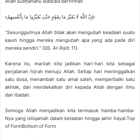
Allah
subḥānahu wata’ālā
berfirman
﴿إِنَّ اللَّهَ لَا يُغَيِّرُ مَا بِقَوْمٍ حَتَّىٰ يُغَيِّرُوا مَا بِأَنْفُسِهِمْ﴾
“Sesungguhnya Allah tidak akan mengubah keadaan suatu
kaum hingga mereka mengubah apa yang ada pada diri
mereka sendiri.”
(QS. Ar-Ra’d: 11).
Karena itu, marilah kita jadikan hari-hari kita sebagai
perjalanan hijrah menuju Allah. Setiap hari meninggalkan
satu dosa, menambah satu amal saleh, memperbaiki satu
akhlak, dan mendekatkan diri kepada Allah dengan ilmu
dan ibadah.
Semoga Allah menjadikan kita termasuk hamba-hamba-
Nya yang istiqamah dalam ketaatan hingga akhir hayat.Top
of FormBottom of Form