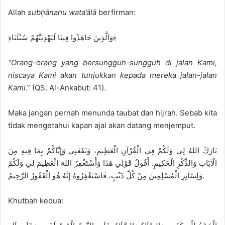
Allah
subḥānahu wata’ālā
berfirman:
﴿وَالَّذِينَ جَاهَدُوا فِينَا لَنَهْدِيَنَّهُمْ سُبُلَنَا﴾
“Orang-orang yang bersungguh-sungguh di jalan Kami,
niscaya Kami akan tunjukkan kepada mereka jalan-jalan
Kami
.” (QS. Al-Ankabut: 41).
Maka jangan pernah menunda taubat dan hijrah. Sebab kita
tidak mengetahui kapan ajal akan datang menjemput.
بَارَكَ اللهُ لِي وَلَكُمْ فِي الْقُرْآنِ الْعَظِيمِ، وَنَفَعَنِي وَإِيَّاكُمْ بِمَا فِيهِ مِنَ
الْآيَاتِ وَالذِّكْرِ الْحَكِيمِ. أَقُولُ قَوْلِي هَذَا وَأَسْتَغْفِرُ اللهَ الْعَظِيمَ لِي وَلَكُمْ
وَلِسَائِرِ الْمُسْلِمِينَ مِنْ كُلِّ ذَنْبٍ، فَاسْتَغْفِرُوهُ إِنَّهُ هُوَ الْغَفُورُ الرَّحِيمُ.
Khutbah kedua: