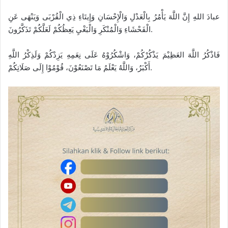
عبادَ اللهِ إِنَّ اللَّهَ يَأْمُرُ بِالْعَدْلِ وَالْإِحْسَانِ وَإِيتَاءِ ذِي الْقُرْبَى وَيَنْهَى عَنِ
الْفَحْشَاءِ وَالْمُنْكَرِ وَالْبَغْيِ يَعِظُكُمْ لَعَلَّكُمْ تَذَكَّرُونَ.
فَاذْكُرُ اللَّهَ العَظِيْمَ يَذْكُرْكُمْ، وَاشْكُرُوْهُ عَلَى نِعَمِهِ يَزِدْكُمْ وَلَذِكْرُ اللَّهِ
أَكْبَرُ، وَاللَّهُ يَعْلَمُ مَا تَصْنَعُوْنَ، قُوْمُوْا إِلَى صَلَاتِكُمْ.