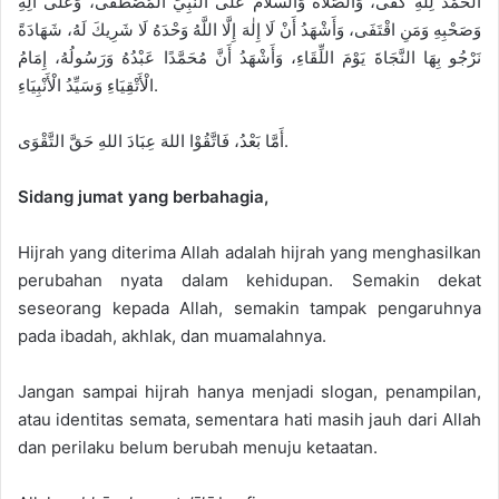
الْحَمْدُ لِلَّهِ كَفَى، وَالصَّلَاةُ وَالسَّلَامُ عَلَى النَّبِيِّ الْمُصْطَفَى، وَعَلَى آلِهِ
وَصَحْبِهِ وَمَنِ اقْتَفَى، وَأَشْهَدُ أَنْ لَا إِلٰهَ إِلَّا اللَّهُ وَحْدَهُ لَا شَرِيكَ لَهُ، شَهَادَةً
نَرْجُو بِهَا النَّجَاةَ يَوْمَ اللِّقَاءِ، وَأَشْهَدُ أَنَّ مُحَمَّدًا عَبْدُهُ وَرَسُولُهُ، إِمَامُ
الْأَتْقِيَاءِ وَسَيِّدُ الْأَنْبِيَاءِ.
أَمَّا بَعْدُ، فَاتَّقُوْا اللهَ عِبَادَ اللهِ حَقَّ التَّقْوَى.
Sidang jumat yang berbahagia,
Hijrah yang diterima Allah adalah hijrah yang menghasilkan
perubahan nyata dalam kehidupan. Semakin dekat
seseorang kepada Allah, semakin tampak pengaruhnya
pada ibadah, akhlak, dan muamalahnya.
Jangan sampai hijrah hanya menjadi slogan, penampilan,
atau identitas semata, sementara hati masih jauh dari Allah
dan perilaku belum berubah menuju ketaatan.