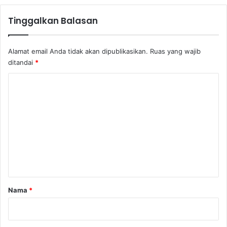
Tinggalkan Balasan
Alamat email Anda tidak akan dipublikasikan.
Ruas yang wajib
ditandai
*
K
o
m
e
n
t
a
r
Nama
*
*