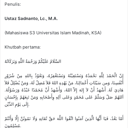
Penulis:
Ustaz Sadnanto, Lc., M.A.
(Mahasiswa S3 Universitas Islam Madinah, KSA)
Khutbah pertama:
السَّلَامُ عَلَيْكُمْ وَرَحْمَةُ اللَّهِ وَبَرَكَاتُهُ
إِنّ الْحَمْدَ لِلَّهِ نَحْمَدُهُ وَنَسْتَعِيْنُهُ وَنَسْتَغْفِرُهُ، وَنَعُوْذُ بِاللهِ مِنْ شُرُوْرِ
أَنْفُسِنَا، وَمن سَيّئَاتِ أَعْمَالِنَا، مَنْ يَهْدِهِ اللهُ فَلاَ مُضِلّ لَهُ، وَمَنْ يُضْلِلْ فَلاَ
هَادِيَ لَهُ. أَشْهَدُ أَنْ لاَ إِلهَ إِلاّ اللهُ، وَأَشْهَدُ أَنَّ مُحَمّدًا عَبْدُهُ وَرَسُوْلُهُ.
اَللهُمّ صَلّ وَسَلّمْ عَلى مُحَمّدٍ وَعَلى آلِهِ وِأَصْحَابِهِ وَمَنْ تَبِعَهُمْ بِإِحْسَانٍ
إِلَى يَوْمِ الدِّيْن.
أَمّا بَعْدُ، فَيَا أَيُّهَا الَّذِينَ آمَنُوا اتَّقُوا اللَّهَ حَقَّ تُقَاتِهِ وَلَا تَمُوتُنَّ إِلَّا وَأَنْتُمْ
مُسْلِمُونَ.