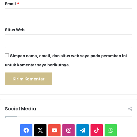
Email
*
Situs Web
Simpan nama, email, dan situs web saya pada peramban ini
untuk komentar saya berikutnya.
Social Media
F
X
Y
I
T
T
W