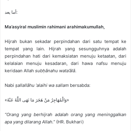
أما يعد:
Ma’asyiral muslimin rahimani arahimakumullah,
Hijrah bukan sekadar perpindahan dari satu tempat ke
tempat yang lain. Hijrah yang sesungguhnya adalah
perpindahan hati dari kemaksiatan menuju ketaatan, dari
kelalaian menuju kesadaran, dari hawa nafsu menuju
keridaan Allah
subḥānahu wata’ālā
.
Nabi
ṣallallāhu ‘alaihi wa sallam
bersabda:
«وَالْمُهَاجِرُ مَنْ هَجَرَ مَا نَهَى اللَّهُ عَنْهُ»
“Orang yang berhijrah adalah orang yang meninggalkan
apa yang dilarang Allah.”
(HR. Bukhari)