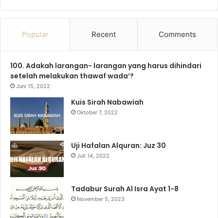
a
o
n
e
i
h
c
u
s
l
k
a
Popular
Recent
Comments
e
T
t
e
T
t
100. Adakah larangan- larangan yang harus dihindari
b
u
a
g
o
s
setelah melakukan thawaf wada’?
o
b
g
r
k
A
Juni 15, 2022
Kuis Sirah Nabawiah
o
e
r
a
p
Oktober 7, 2022
k
a
m
p
m
Uji Hafalan Alquran: Juz 30
Juli 14, 2022
Tadabur Surah Al Isra Ayat 1-8
November 5, 2023