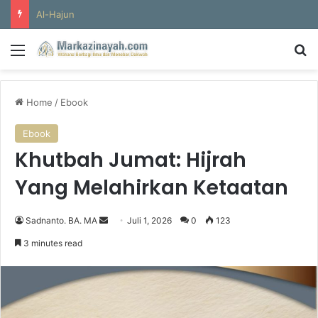
Al-Hajun
Menu
S
Home
/
Ebook
Ebook
Khutbah Jumat: Hijrah
Yang Melahirkan Ketaatan
Sadnanto. BA. MA
S
Juli 1, 2026
0
123
e
3 minutes read
n
d
a
n