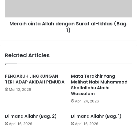
a
c
u
i
n
n
g
Meraih cinta Allah dengan Surat al-Ikhlas (Bag.
t
a
1)
a
n
A
S
l
u
l
Related Articles
r
a
a
h
t
d
A
e
PENGARUH LINGKUNGAN
Mata Terakhir Yang
l
n
TERHADAP AKIDAH PEMUDA
Melihat Nabi Muhammad
-
Shallallahu Alaihi
g
Mei 12, 2026
Wassalam
F
a
a
n
April 24, 2026
l
S
a
u
Di mana Allah? (Bag. 2)
Di mana Allah? (Bag. 1)
q
r
April 16, 2026
April 16, 2026
d
a
a
t