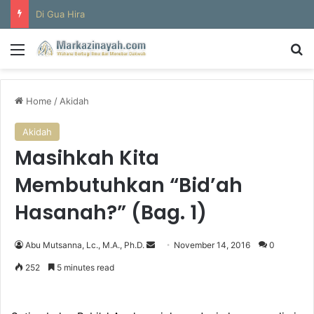
Di Gua Hira
Menu
S
Home
/
Akidah
Akidah
Masihkah Kita
Membutuhkan “Bid’ah
Hasanah?” (Bag. 1)
Abu Mutsanna, Lc., M.A., Ph.D.
S
November 14, 2016
0
e
252
5 minutes read
n
d
a