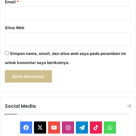
Email
*
Situs Web
Simpan nama, email, dan situs web saya pada peramban ini
untuk komentar saya berikutnya.
Social Media
F
X
Y
I
T
T
W