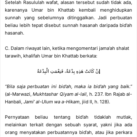
Setelah Rasululah wafat, alasan tersebut sudah tidak ada,
karenanya Umar bin Khattab kembali menghidupkan
sunnah yang sebelumnya ditinggalkan. Jadi perbuatan
beliau lebih tepat disebut sunnah hasanah daripada bid’ah
hasanah.
C. Dalam riwayat lain, ketika mengomentari jama’ah shalat
tarawih, khalifah Umar bin Khattab berkata:
إ
نْ كَانَتْ هَذِهِ بِدْعَةٌ، فَنِعْمَتِ الْبِدْعَةُ
“Bila saja perbuatan ini bid’ah, maka ia bid’ah yang baik.”
(al-Marwazi,
Mukhtashar Qiyam al-lail
, h. 237. Ibn Rajab al-
Hanbali,
Jami’ al-Ulum wa a-Hikam
, jiid II, h. 128).
Pernyataan beliau tentang bid’ah tidaklah mutlak,
melainkan terkait dengan sebuah syarat, yakni jika ada
orang menyatakan perbuatannya bid’ah, atau jika perkara