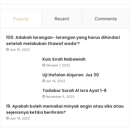
a
o
n
e
i
h
c
u
s
l
k
a
Popular
Recent
Comments
e
T
t
e
T
t
100. Adakah larangan- larangan yang harus dihindari
b
u
a
g
o
s
setelah melakukan thawaf wada’?
o
b
g
r
k
A
Juni 15, 2022
Kuis Sirah Nabawiah
o
e
r
a
p
Oktober 7, 2022
k
a
m
p
Uji Hafalan Alquran: Juz 30
Juli 14, 2022
m
Tadabur Surah Al Isra Ayat 1-8
November 5, 2023
19. Apakah boleh memakai minyak angin atau viks atau
sejenisnya ketika berihram?
Juni 14, 2022