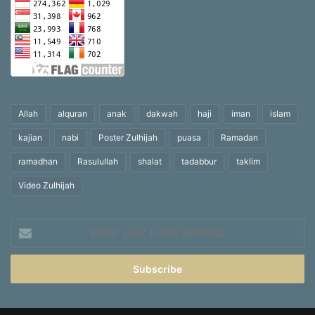
Allah
alquran
anak
dakwah
haji
iman
islam
kajian
nabi
Poster Zulhijah
puasa
Ramadan
ramadhan
Rasulullah
shalat
tadabbur
taklim
Video Zulhijah
Enter
your
Email
address