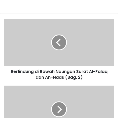
B
e
r
l
i
n
d
u
n
Berlindung di Bawah Naungan Surat Al-Falaq
g
dan An-Naas (Bag. 2)
d
i
B
M
a
e
w
r
a
a
h
i
N
h