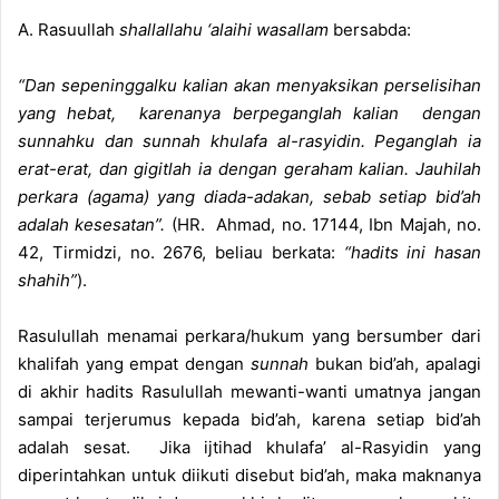
A. Rasuullah
shallallahu ‘alaihi wasallam
bersabda:
“Dan sepeninggalku kalian akan menyaksikan perselisihan
yang hebat, karenanya berpeganglah kalian dengan
sunnahku dan sunnah khulafa al-rasyidin. Peganglah ia
erat-erat, dan gigitlah ia dengan geraham kalian. Jauhilah
perkara (agama) yang diada-adakan, sebab setiap bid’ah
adalah kesesatan”.
(HR. Ahmad, no. 17144, Ibn Majah, no.
42, Tirmidzi, no. 2676, beliau berkata:
“hadits ini hasan
shahih”
).
Rasulullah menamai perkara/hukum yang bersumber dari
khalifah yang empat dengan
sunnah
bukan bid’ah, apalagi
di akhir hadits Rasulullah mewanti-wanti umatnya jangan
sampai terjerumus kepada bid’ah, karena setiap bid’ah
adalah sesat. Jika ijtihad khulafa’ al-Rasyidin yang
diperintahkan untuk diikuti disebut bid’ah, maka maknanya