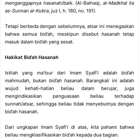
menganggapnya hasanah/baik
. (Al-Baihaqi,
al-Madkhal Ila
as-Sunnan al-Kubra
, juz I, h. 180, no. 191).
Tetapi berbeda dengan sebelumnya, atsar ini menegaskan
bahwa semua bid’ah, meskipun disebut
hasanah
tetap
masuk dalam bid’ah yang sesat.
Hakikat Bid’ah Hasanah
Istilah yang ma’tsur dari Imam Syafi’i adalah
bid’ah
mahmudah
,
bukan bid’ah hasanah
. Barangkali ini adalah
wujud kehati-hatian beliau dalam berujar, juga
mengindikasikan penguasaan beliau terhadap
sunnah/atsar, sehingga beliau tidak menyebutnya dengan
bid’ah hasanah.
Dari ungkapan Imam Syafi’i di atas, kita pahami bahwa
beliau mengklasifikasikan bid’ah kepada dua bagian: