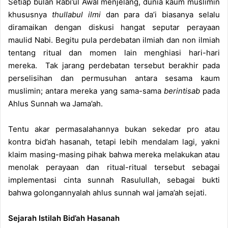
Setiap bulan Rabi’ul Awal menjelang, dunia kaum muslimin
n
khususnya
thullabul ilmi
dan para da’i biasanya selalu
e
diramaikan dengan diskusi hangat seputar perayaan
m
maulid Nabi. Begitu pula perdebatan ilmiah dan non ilmiah
a
tentang ritual dan momen lain menghiasi hari-hari
i
mereka. Tak jarang perdebatan tersebut berakhir pada
l
perselisihan dan permusuhan antara sesama kaum
muslimin; antara mereka yang sama-sama
berintisab
pada
Ahlus Sunnah wa Jama’ah.
Tentu akar permasalahannya bukan sekedar pro atau
kontra bid’ah hasanah, tetapi lebih mendalam lagi, yakni
klaim masing-masing pihak bahwa mereka melakukan atau
menolak perayaan dan ritual-ritual tersebut sebagai
implementasi cinta sunnah Rasulullah, sebagai bukti
bahwa golongannyalah ahlus sunnah wal jama’ah sejati.
Sejarah Istilah Bid’ah Hasanah