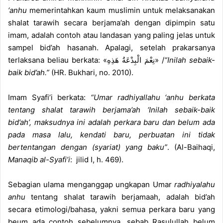
‘anhu
memerintahkan kaum muslimin untuk melaksanakan
shalat tarawih secara berjama’ah dengan dipimpin satu
imam, adalah contoh atau landasan yang paling jelas untuk
sampel bid’ah hasanah. Apalagi, setelah prakarsanya
terlaksana beliau berkata: «نِعْمَ الْبِدْعَةُ هَذِهِ» /
“Inilah sebaik-
baik bid’ah.”
(HR. Bukhari, no. 2010).
Imam Syafi’i berkata:
“Umar radhiyallahu ‘anhu berkata
tentang shalat tarawih berjama’ah ‘Inilah sebaik-baik
bid’ah’, maksudnya ini adalah perkara baru dan belum ada
pada masa lalu, kendati baru, perbuatan ini tidak
bertentangan dengan (syariat) yang baku”
. (Al-Baihaqi,
Manaqib al-Syafi’i
: jilid I, h. 469).
Sebagian ulama menganggap ungkapan Umar
radhiyalahu
anhu
tentang shalat tarawih berjamaah, adalah bid’ah
secara etimologi/bahasa, yakni semua perkara baru yang
beum ada contoh sebelumnya, sebab Rasulullah belum