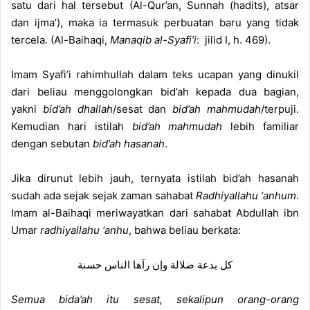
satu dari hal tersebut (Al-Qur’an, Sunnah (hadits), atsar
dan ijma’), maka ia termasuk perbuatan baru yang tidak
tercela. (Al-Baihaqi,
Manaqib al-Syafi’i
: jilid I, h. 469).
Imam Syafi’i rahimhullah dalam teks ucapan yang dinukil
dari beliau menggolongkan bid’ah kepada dua bagian,
yakni
bid’ah dhallah
/sesat dan
bid’ah mahmudah
/terpuji.
Kemudian hari istilah
bid’ah mahmudah
lebih familiar
dengan sebutan
bid’ah hasanah
.
Jika dirunut lebih jauh, ternyata istilah bid’ah hasanah
sudah ada sejak sejak zaman sahabat
Radhiyallahu ‘anhum
.
Imam al-Baihaqi meriwayatkan dari sahabat Abdullah ibn
Umar
radhiyallahu ‘anhu
, bahwa beliau berkata:
كل بدعة ضلالة وإن رآها الناس حسنة
Semua bida’ah itu sesat, sekalipun orang-orang