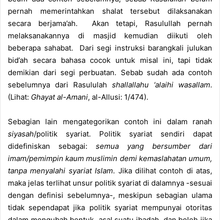
pernah memerintahkan shalat tersebut dilaksanakan
secara berjama’ah. Akan tetapi, Rasulullah pernah
melaksanakannya di masjid kemudian diikuti oleh
beberapa sahabat. Dari segi instruksi barangkali julukan
bid’ah secara bahasa cocok untuk misal ini, tapi tidak
demikian dari segi perbuatan. Sebab sudah ada contoh
sebelumnya dari Rasululah
shallallahu ‘alaihi wasallam
.
(Lihat:
Ghayat al-Amani
, al-Allusi: 1/474).
Sebagian lain mengategorikan contoh ini dalam ranah
siyasah
/politik syariat. Politik syariat sendiri dapat
didefiniskan sebagai:
semua yang bersumber dari
imam/pemimpin kaum muslimin demi kemaslahatan umum,
tanpa menyalahi syariat Islam
. Jika dilihat contoh di atas,
maka jelas terlihat unsur politik syariat di dalamnya -sesuai
dengan definisi sebelumnya-, meskipun sebagian ulama
tidak sependapat jika politik syariat mempunyai otoritas
dalam mengubah bentuk asal suatu ibadah, dan boleh jika