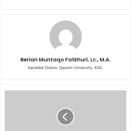
Berian Muntaqo Fatkhuri, Lc., M.A.
Kandidat Doktor, Qassim University, KSA.
F
a
e
d
a
h
–