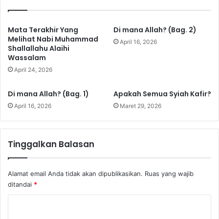
i
i
r
d
B
a
Mata Terakhir Yang
Di mana Allah? (Bag. 2)
a
l
Melihat Nabi Muhammad
April 16, 2026
g
a
Shallallahu Alaihi
2
Wassalam
m
P
April 24, 2026
e
r
Di mana Allah? (Bag. 1)
Apakah Semua Syiah Kafir?
m
April 16, 2026
Maret 29, 2026
a
s
a
l
Tinggalkan Balasan
a
h
a
Alamat email Anda tidak akan dipublikasikan.
Ruas yang wajib
n
ditandai
*
K
o
K
n
o