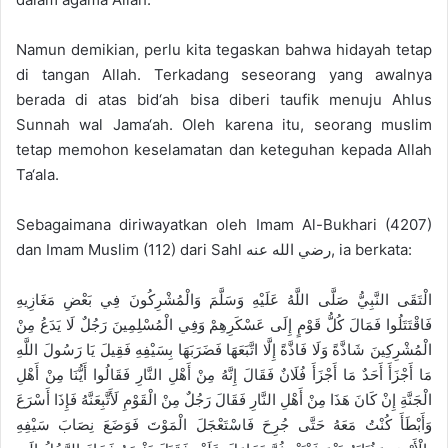
Namun demikian, perlu kita tegaskan bahwa hidayah tetap
di tangan Allah. Terkadang seseorang yang awalnya
berada di atas bid‘ah bisa diberi taufik menuju Ahlus
Sunnah wal Jama‘ah. Oleh karena itu, seorang muslim
tetap memohon keselamatan dan keteguhan kepada Allah
Ta‘ala.
Sebagaimana diriwayatkan oleh Imam Al-Bukhari (4207)
dan Imam Muslim (112) dari Sahl رضي الله عنه, ia berkata:
الْتَقَى النَّبِيُّ صَلَّى اللَّهُ عَلَيْهِ وَسَلَّمَ وَالْمُشْرِكُونَ فِي بَعْضِ مَغَازِيهِ
فَاقْتَتَلُوا فَمَالَ كُلُّ قَوْمٍ إِلَى عَسْكَرِهِمْ وَفِي الْمُسْلِمِينَ رَجُلٌ لَا يَدَعُ مِنْ
الْمُشْرِكِينَ شَاذَّةً وَلَا فَاذَّةً إِلَّا اتَّبَعَهَا فَضَرَبَهَا بِسَيْفِهِ فَقِيلَ يَا رَسُولَ اللَّهِ
مَا أَجْزَأَ أَحَدٌ مَا أَجْزَأَ فُلَانٌ فَقَالَ إِنَّهُ مِنْ أَهْلِ النَّارِ فَقَالُوا أَيُّنَا مِنْ أَهْلِ
الْجَنَّةِ إِنْ كَانَ هَذَا مِنْ أَهْلِ النَّارِ فَقَالَ رَجُلٌ مِنْ الْقَوْمِ لَأَتَّبِعَنَّهُ فَإِذَا أَسْرَعَ
وَأَبْطَأَ كُنْتُ مَعَهُ حَتَّى جُرِحَ فَاسْتَعْجَلَ الْمَوْتَ فَوَضَعَ نِصَابَ سَيْفِهِ