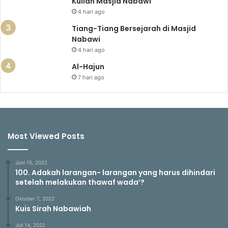
Kuliah Masjid Nabawi
s
4 hari ago
a
l
Tiang-Tiang Bersejarah di Masjid
a
Nabawi
h
4 hari ago
a
Al-Hajun
n
K
7 hari ago
o
n
t
e
m
Most Viewed Posts
p
o
r
Juni 15, 2022
100. Adakah larangan- larangan yang harus dihindari
e
setelah melakukan thawaf wada’?
r
.
Oktober 7, 2022
”
Kuis Sirah Nabawiah
Juli 14, 2022