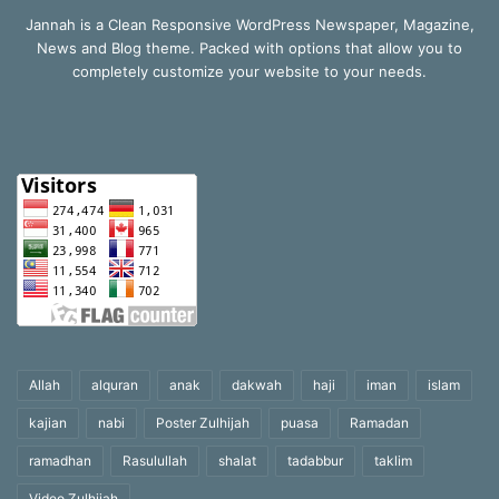
Jannah is a Clean Responsive WordPress Newspaper, Magazine,
News and Blog theme. Packed with options that allow you to
completely customize your website to your needs.
Allah
alquran
anak
dakwah
haji
iman
islam
kajian
nabi
Poster Zulhijah
puasa
Ramadan
ramadhan
Rasulullah
shalat
tadabbur
taklim
Video Zulhijah