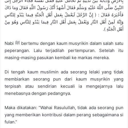
بِالْأَرْضِ وَذُبَابَهُ بَيْنَ ثَدْيَيْهِ ثُمَّ تَحَامَلَ عَلَيْهِ فَقَتَلَ نَفْسَهُ فَجَاءَ الرَّجُلُ إِلَى
النَّبِيِّ صَلَّى اللَّهُ عَلَيْهِ وَسَلَّمَ فَقَالَ أَشْهَدُ أَنَّكَ رَسُولُ اللَّهِ فَقَالَ وَمَا ذَاكَ
فَأَخْبَرَهُ فَقَالَ : ( إِنَّ الرَّجُلَ لَيَعْمَلُ بِعَمَلِ أَهْلِ الْجَنَّةِ فِيمَا يَبْدُو لِلنَّاسِ
وَإِنَّهُ لَمِنْ أَهْلِ النَّارِ وَيَعْمَلُ بِعَمَلِ أَهْلِ النَّارِ فِيمَا يَبْدُو لِلنَّاسِ وَهُوَ مِنْ
أَهْلِ الْجَنَّةِ ).
Nabi ﷺ bertemu dengan kaum musyrikin dalam salah satu
peperangan. Lalu terjadilah pertempuran. Setelah itu
masing-masing pasukan kembali ke markas mereka.
Di tengah kaum muslimin ada seorang lelaki yang tidak
membiarkan seorang pun dari kaum musyrikin yang
terpisah atau sendirian kecuali ia mengejarnya lalu
menebasnya dengan pedangnya.
Maka dikatakan: “Wahai Rasulullah, tidak ada seorang pun
yang memberikan kontribusi dalam perang sebagaimana si
fulan.”