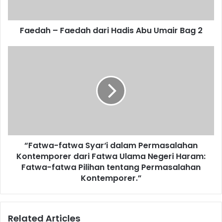
F
a
Faedah – Faedah dari Hadis Abu Umair Bag 2
e
d
a
“
h
F
d
a
a
t
r
w
i
a
H
-
a
f
d
a
“Fatwa-fatwa Syar‘i dalam Permasalahan
i
t
s
Kontemporer dari Fatwa Ulama Negeri Haram:
w
A
a
Fatwa-fatwa Pilihan tentang Permasalahan
b
S
Kontemporer.”
u
y
U
a
m
r
Related Articles
a
‘