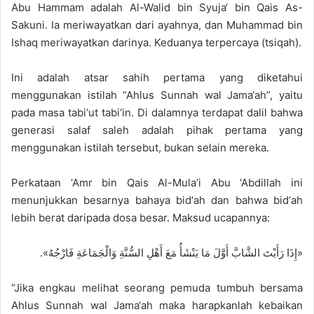
Abu Hammam adalah Al-Walid bin Syuja‘ bin Qais As-
Sakuni. Ia meriwayatkan dari ayahnya, dan Muhammad bin
Ishaq meriwayatkan darinya. Keduanya terpercaya (tsiqah).
Ini adalah atsar sahih pertama yang diketahui
menggunakan istilah “Ahlus Sunnah wal Jama‘ah”, yaitu
pada masa tabi‘ut tabi‘in. Di dalamnya terdapat dalil bahwa
generasi salaf saleh adalah pihak pertama yang
menggunakan istilah tersebut, bukan selain mereka.
Perkataan ‘Amr bin Qais Al-Mula’i Abu ‘Abdillah ini
menunjukkan besarnya bahaya bid‘ah dan bahwa bid‘ah
lebih berat daripada dosa besar. Maksud ucapannya:
«إِذَا رَأَيْتَ الشَّابَّ أَوَّلَ مَا يَنْشَأُ مَعَ أَهْلِ السُّنَّةِ وَالْجَمَاعَةِ فَارْجُهُ».
“Jika engkau melihat seorang pemuda tumbuh bersama
Ahlus Sunnah wal Jama‘ah maka harapkanlah kebaikan