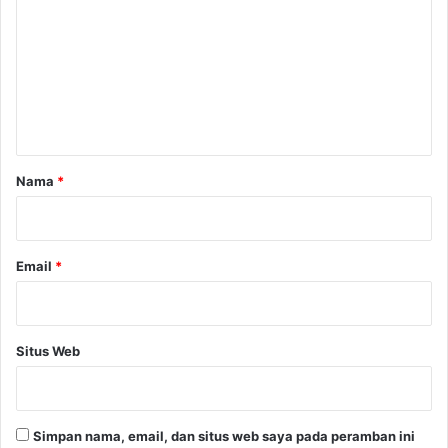
t
m
e
m
e
p
n
o
r
t
e
a
r
d
r
Nama
*
a
*
r
i
F
Email
*
a
t
w
a
Situs Web
U
l
a
m
Simpan nama, email, dan situs web saya pada peramban ini
a