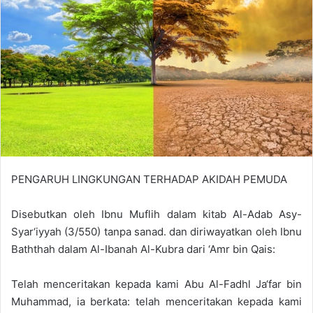
e
m
a
i
l
PENGARUH LINGKUNGAN TERHADAP AKIDAH PEMUDA
Disebutkan oleh Ibnu Muflih dalam kitab Al-Adab Asy-
Syar‘iyyah (3/550) tanpa sanad. dan diriwayatkan oleh Ibnu
Baththah dalam Al-Ibanah Al-Kubra dari ‘Amr bin Qais:
Telah menceritakan kepada kami Abu Al-Fadhl Ja‘far bin
Muhammad, ia berkata: telah menceritakan kepada kami