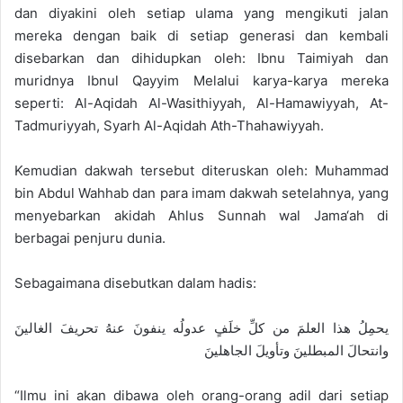
dan diyakini oleh setiap ulama yang mengikuti jalan
mereka dengan baik di setiap generasi dan kembali
disebarkan dan dihidupkan oleh: Ibnu Taimiyah dan
muridnya Ibnul Qayyim Melalui karya-karya mereka
seperti: Al-Aqidah Al-Wasithiyyah, Al-Hamawiyyah, At-
Tadmuriyyah, Syarh Al-Aqidah Ath-Thahawiyyah.
Kemudian dakwah tersebut diteruskan oleh: Muhammad
bin Abdul Wahhab dan para imam dakwah setelahnya, yang
menyebarkan akidah Ahlus Sunnah wal Jama‘ah di
berbagai penjuru dunia.
Sebagaimana disebutkan dalam hadis:
يحمِلُ هذا العلمَ من كلِّ خلَفٍ عدولُه ينفونَ عنهُ تحريفَ الغالينَ
وانتحالَ المبطلينَ وتأويلَ الجاهلينَ
“Ilmu ini akan dibawa oleh orang-orang adil dari setiap