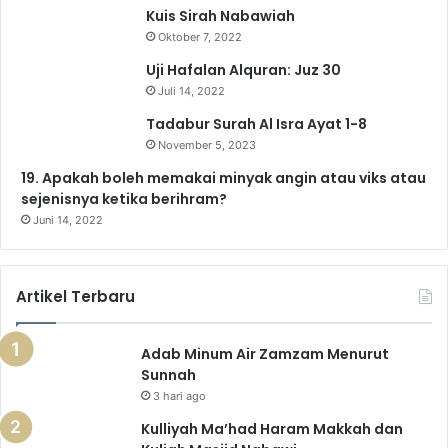
w
Kuis Sirah Nabawiah
o
e
r
a
p
a
Oktober 7, 2022
P
k
a
m
p
Uji Hafalan Alquran: Juz 30
i
Juli 14, 2022
l
m
i
Tadabur Surah Al Isra Ayat 1-8
h
November 5, 2023
a
19. Apakah boleh memakai minyak angin atau viks atau
n
sejenisnya ketika berihram?
t
Juni 14, 2022
e
n
t
a
Artikel Terbaru
n
g
P
Adab Minum Air Zamzam Menurut
e
Sunnah
r
3 hari ago
m
Kulliyah Ma’had Haram Makkah dan
a