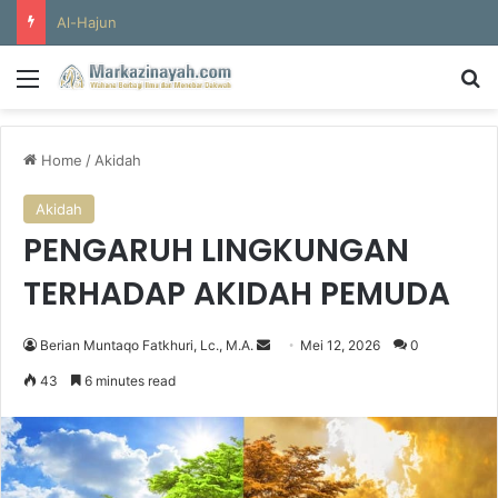
Al-Hajun
Menu
S
Home
/
Akidah
Akidah
PENGARUH LINGKUNGAN
TERHADAP AKIDAH PEMUDA
Berian Muntaqo Fatkhuri, Lc., M.A.
S
Mei 12, 2026
0
e
43
6 minutes read
n
d
a
n