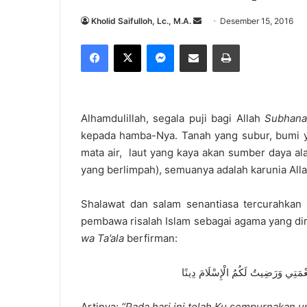
Kholid Saifulloh, Lc., M.A.
S
Desember 15, 2016
e
Facebook
X
Messenger
Share via Email
Print
n
d
a
n
Alhamdulillah, segala puji bagi Allah
S
ubhan
e
kepada hamba-Nya. Tanah yang subur, bumi y
m
mata air, laut yang kaya akan sumber daya a
a
yang berlimpah), semuanya adalah karunia All
i
l
Shalawat dan salam senantiasa tercurahk
pembawa risalah Islam sebagai agama yang dir
wa
T
a’ala
berfirman:
نِعْمَتِي وَرَضِيتُ لَكُمُ الْإِسْلَامَ دِينًا
Artinya:
“
P
ada hari ini telah Ku sempurnakan u