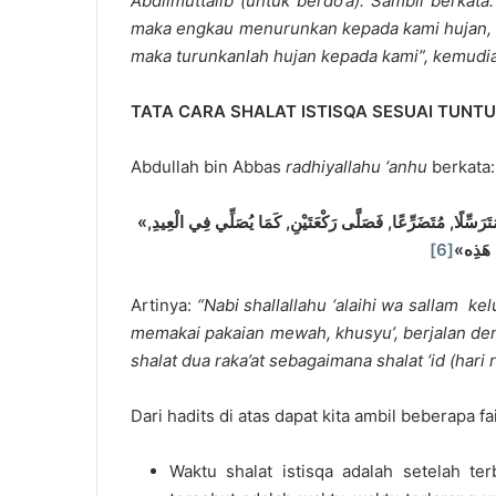
Abdilmuttalib (untuk berdo’a). Sambil berkata:
maka engkau menurunkan kepada kami hujan, d
maka turunkanlah hujan kepada kami”, kemudia
TATA CARA SHALAT ISTISQA SESUAI TUNTU
Abdullah bin Abbas
radhiyallahu ‘anhu
berkata:
«
َسِّلًا, مُتَضَرِّعًا, فَصَلَّى رَكْعَتَيْنِ, كَمَا يُصَلِّي فِي الْعِيدِ
[6]
مْ هَذِه
Artinya:
“Nabi shallallahu ‘alaihi wa sallam ke
memakai pakaian mewah, khus
y
u’, berjalan 
shalat dua raka’at sebagaimana shalat ‘id (hari 
Dari hadits di atas dapat kita ambil beberapa fa
Waktu shalat istisqa adalah setelah te