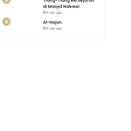
Tiang-Tiang Bersejarah
di Masjid Nabawi
4 hari ago
Al-Hajun
6 hari ago