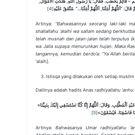
 – قَائِمٌ يَخْطُبُ. فَقَالَ: يَا رَسُولَ اَللَّهِ, هَلَكَتِ اَلْأَمْوَالُ
[4]
مُتَّفَقٌ عَلَيْهِ
.
…”
َ قَالَ: “اَللَّهُمَّ أَغِثْنَا, اَللَّهُمَّ أَغِثْنَا
Artinya:
“
B
ahwasannya seorang laki-laki ma
shallallahu ‘alaihi wa sallam sedang berkhutb
telah musnah dan jalan-jalan telah terputus (
wa
J
alla supaya menurunkan hujan. Maka Rasul
tangannya, kemudian berdo’a: “
Y
a Allah beril
‘alaih].
Istisqa yang dilakukan oleh setiap musli
Dalilnya adalah hadits Anas
radhiyallahu ‘anhu
:
«
طَّلِبِ. وَقَالَ: اَللَّهُمَّ إِنَّا كُنَّا نَسْتَسْقِي إِلَيْكَ بِنَبِيِّنَا
[5]
»
ِيِّنَا فَاسْقِنَا، فَيُسْقَوْنَ
Artinya:
B
ahwasanya Umar radhiyallahu ‘a