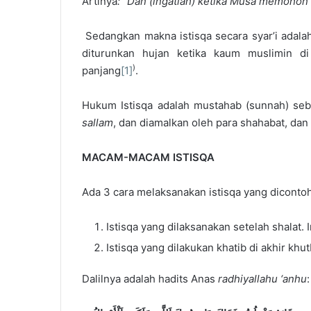
Artinya
: “
D
an (ingatlah) ketika Musa memoho
Sedangkan makna istisqa secara syar’i adal
diturunkan hujan ketika kaum muslimin d
)
panjang
[1]
.
Hukum Istisqa adalah mustahab (sunnah) se
sallam
, dan diamalkan oleh para shahabat, dan 
MACAM-MACAM ISTISQA
Ada 3 cara melaksanakan istisqa yang diconto
Istisqa yang dilaksanakan setelah shalat.
Istisqa yang dilakukan khatib di akhir khut
Dalilnya adalah hadits Anas
radhiyallahu ‘anhu
: