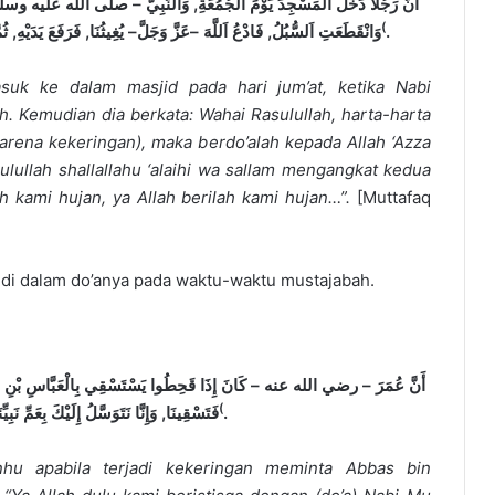
أَنَّ رَجُلًا دَخَلَ اَلْمَسْجِدَ يَوْمَ اَلْجُمُعَةِ, وَالنَّبِيُّ – صلى الله عليه وسلم,
(
يُغِيثُنَا, فَرَفَعَ يَدَيْهِ, ثُمّ
–
عَزَّ وَجَلَّ
–
وَانْقَطَعَتِ اَلسُّبُلُ, فَادْعُ اَللَّهَ
.
suk ke dalam masjid pada hari jum’at, ketika Nabi
ah. Kemudian dia berkata:
W
ahai Rasulullah, harta-harta
karena kekeringan), maka berdo’alah kepada Allah ‘
A
zza
ullah shallallahu ‘alaihi wa sallam
mengangkat kedua
ah kami hujan, ya Allah berilah kami hujan…”.
[Muttafaq
m di dalam do’anya pada waktu-waktu mustajabah.
أَنَّ عُمَرَ – رضي الله عنه – كَانَ إِذَا قَحِطُوا يَسْتَسْقِي بِالْعَبَّاسِ بْنِ عَبْدِ اَلْمُ
(
فَتَسْقِينَا, وَإِنَّا نَتَوَسَّلُ إِلَيْكَ بِعَمِّ نَب
.
nhu apabila terjadi kekeringan meminta Abbas bin