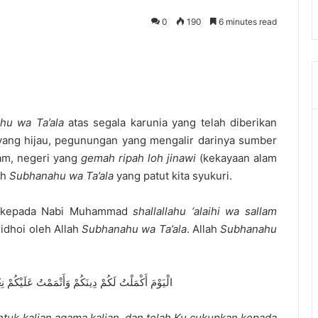
0
190
6 minutes read
ahu wa
T
a’ala
atas segala karunia yang telah diberikan
ang hijau, pegunungan yang mengalir darinya sumber
lam, negeri yang
gemah ripah loh jinawi
(kekayaan alam
ah
S
ubhanahu wa
T
a’ala
yang patut kita syukuri.
an kepada Nabi Muhammad
shallallahu ‘alaihi wa sallam
idhoi oleh Allah
S
ubhanahu wa
T
a’ala
. Allah
S
ubhanahu
الْيَوْمَ أَكْمَلْتُ لَكُمْ دِينَكُمْ وَأَتْمَمْتُ عَلَيْكُمْ 
ntuk kalian agama kalian, dan telah Ku cukupkan kepada