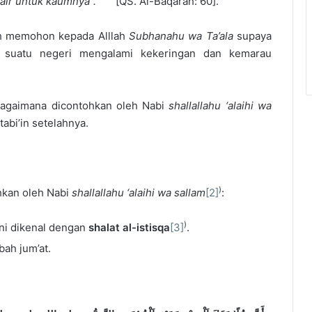
n air untuk kaumnya”.
[QS. Al-Baqarah: 60].
ah memohon kepada Alllah
S
ubhanahu wa
T
a’ala
supaya
i suatu negeri mengalami kekeringan dan kemarau
bagaimana dicontohkan oleh Nabi
shallallahu ‘alaihi wa
tabi’in setelahnya.
)
hkan oleh Nabi
shallallahu ‘alaihi wa sallam
[2]
:
)
 Ini dikenal dengan
shalat al-istisqa
[3]
.
bah jum’at.