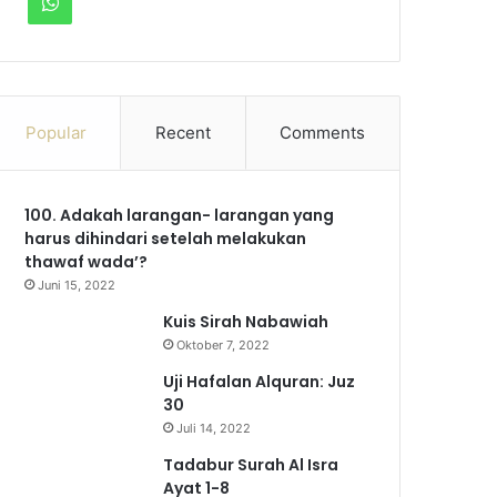
W
c
u
s
l
k
h
e
T
t
e
T
a
b
u
a
g
o
Popular
Recent
Comments
t
o
b
g
r
k
s
100. Adakah larangan- larangan yang
o
e
r
a
A
harus dihindari setelah melakukan
k
a
m
thawaf wada’?
p
Juni 15, 2022
m
p
Kuis Sirah Nabawiah
Oktober 7, 2022
Uji Hafalan Alquran: Juz
30
Juli 14, 2022
Tadabur Surah Al Isra
Ayat 1-8