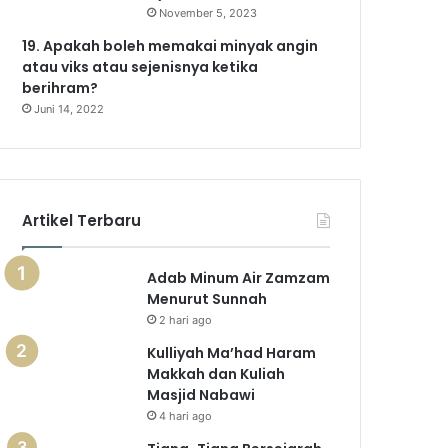
November 5, 2023
19. Apakah boleh memakai minyak angin
atau viks atau sejenisnya ketika
berihram?
Juni 14, 2022
Artikel Terbaru
Adab Minum Air Zamzam
Menurut Sunnah
2 hari ago
Kulliyah Ma’had Haram
Makkah dan Kuliah
Masjid Nabawi
4 hari ago