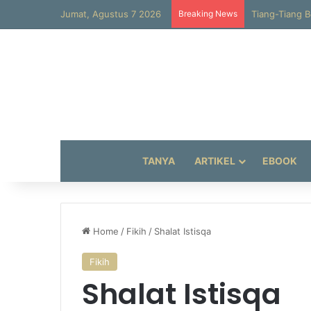
Jumat, Agustus 7 2026
Breaking News
Tiang-Tiang B
TANYA
ARTIKEL
EBOOK
Home
/
Fikih
/
Shalat Istisqa
Fikih
Shalat Istisqa