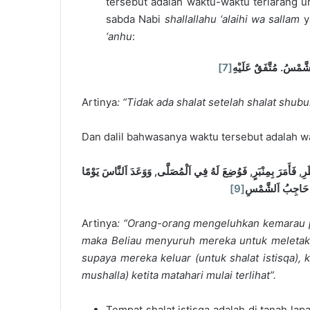
tersebut adalah waktu-waktu terlarang u
sabda Nabi
shallallahu ‘alaihi wa sallam
y
‘anhu
:
[7]
مُتَّفَقٌ عَلَيْهِ
.
َلشَّمْسُ
Artinya
: “
T
idak ada shalat setelah shalat shubu
Dan dalil bahwasanya waktu tersebut adalah wak
رَ بِمِنْبَرٍ, فَوُضِعَ لَهُ فِي اَلْمُصَلَّى, وَوَعَدَ اَلنَّاسَ يَوْمًا
[9]
ا حَاجِبُ اَلشَّمْسِ
Artinya
: “
O
rang-orang mengeluhkan kemarau 
maka Beliau menyuruh mereka untuk meletak
supaya mereka keluar (untuk shalat istisqa),
mushalla) ketita matahari mulai terlihat”.
Tempat shalat istisqa adalah di tanah la