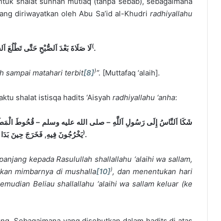
ntuk shalat sunnah mutlaq (tanpa sebab), sebagaimana
ang diriwayatkan oleh Abu Sa’id al-Khudri
radhiyallahu
(
لَا صَلَاةَ بَعْدَ اَلصُّبْحِ حَتَّى تَطْلُعَ ا
.
)
h sampai matahari terbit
[8]
”.
[Muttafaq ‘alaih].
tu shalat istisqa hadits ‘Aisyah
radhiyallahu ‘anha
:
شَكَا اَلنَّاسُ إِلَى رَسُولِ اَللَّهِ – صلى الله عليه وسلم – قُحُوطَ الْمَطَرِ, فَأَمَ
)
يَخْرُجُونَ فِيهِ, فَخَرَجَ حِينَ بَدَ
.
panjang kepada Rasulullah
shallallahu ‘alaihi wa sallam
,
)
kan mimbarnya di mushalla
[10]
, dan menentukan hari
 kemudian Beliau
shallallahu ‘alaihi wa sallam
keluar (ke
pang. Sebagaimana yang disebutkan dalam hadits di atas