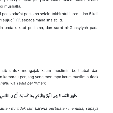
di mushalla.
li pada raka’at pertama selain takbiratul ihram, dan 5 kali
)
ri sujud
[11]
, sebagaimana shalat ‘id.
a pada raka’at pertama, dan surat al-Ghasyiyah pada
hatib untuk mengajak kaum muslimin bertaubat dan
an kemarau panjang yang menimpa kaum muslimin tidak
anahu wa
T
a’ala berfirman
:
ظَهَرَ الْفَسَادُ فِي الْبَرِّ وَالْبَحْرِ بِمَا كَسَبَتْ أَيْدِي النَّاسِ ل
autan itu tidak lain karena perbuatan manusia, supaya