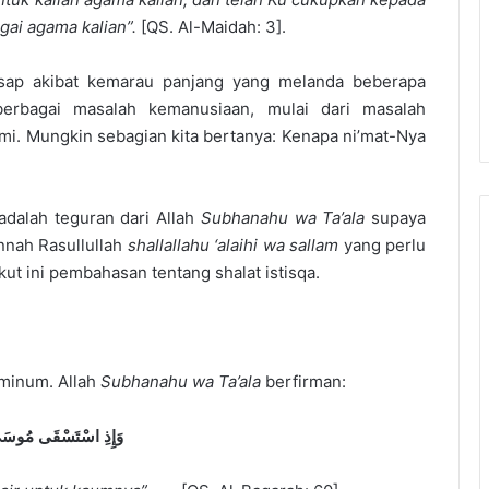
agai agama kalian”.
[QS. Al-Maidah: 3].
asap akibat kemarau panjang yang melanda beberapa
erbagai masalah kemanusiaan, mulai dari masalah
i. Mungkin sebagian kita bertanya: Kenapa ni’mat-Nya
adalah teguran dari Allah
S
ubhanahu wa
T
a’ala
supaya
nnah Rasullullah
shallallahu ‘alaihi wa sallam
yang perlu
ikut ini pembahasan tentang shalat istisqa.
 minum. Allah
S
ubhanahu wa
T
a’ala
berfirman:
وَإِذِ اسْتَسْقَى مُوسَى