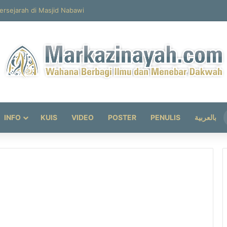
ersejarah di Masjid Nabawi
INFO
KUIS
VIDEO
POSTER
PENULIS
بالعربية