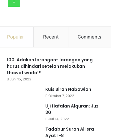
W
c
u
s
l
k
h
e
T
t
e
T
a
b
u
a
g
o
Popular
Recent
Comments
t
o
b
g
r
k
s
100. Adakah larangan- larangan yang
o
e
r
a
A
harus dihindari setelah melakukan
k
a
m
thawaf wada’?
p
Juni 15, 2022
m
p
Kuis Sirah Nabawiah
Oktober 7, 2022
Uji Hafalan Alquran: Juz
30
Juli 14, 2022
Tadabur Surah Al Isra
Ayat 1-8