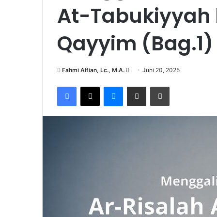
At-Tabukiyyah 
Qayyim (Bag.1)
Fahmi Alfian, Lc., M.A.
S
Juni 20, 2025
e
Facebook
X
Messenger
Share via Email
Print
n
d
a
n
e
m
a
i
l