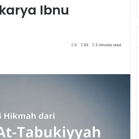
karya Ibnu
0
93
3 minutes read