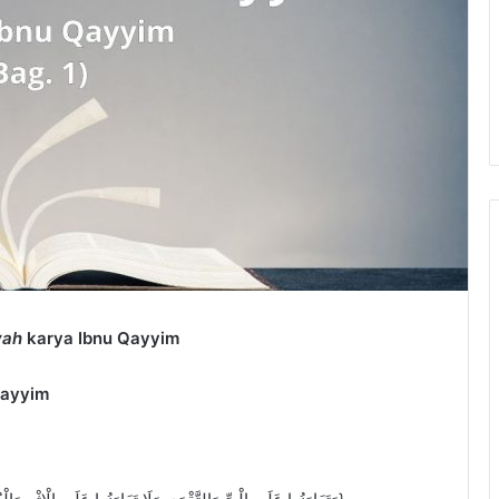
yah
karya Ibnu Qayyim
Qayyim