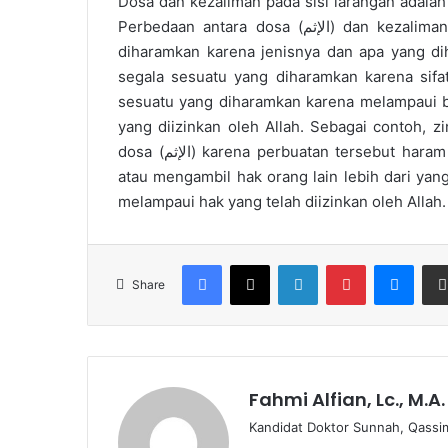
Dosa dan kezaliman pada sisi larangan adalah
Perbedaan antara dosa (الإثم) dan kezaliman (العدوان) adalah seperti perbedaan antara apa yang
diharamkan karena jenisnya dan apa yang diharamk
segala sesuatu yang diharamkan karena sifat atau j
sesuatu yang diharamkan karena melampaui bat
yang diizinkan oleh Allah. Sebagai contoh, z
dosa (الإثم) karena perbuatan tersebut haram karena sifatnya. Sementara itu, menikahi istri kelima,
atau mengambil hak orang lain lebih dari yang seharu
melampaui hak yang telah diizinkan oleh Allah.
Facebook
X
LinkedIn
Pinterest
Messenger
Share
Fahmi Alfian, Lc., M.A.
Kandidat Doktor Sunnah, Qassim