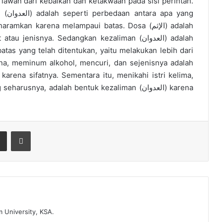
 lawan dari kebaikan dan ketakwaan pada sisi perintah.
an karena melampaui batas. Dosa (الإثم) adalah
enisnya. Sedangkan kezaliman (العدوان) adalah
as yang telah ditentukan, yaitu melakukan lebih dari
ina, meminum alkohol, mencuri, dan sejenisnya adalah
snya, adalah bentuk kezaliman (العدوان) karena
Share via Email
Print
 University, KSA.