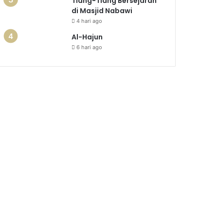
Tiang-Tiang Bersejarah
di Masjid Nabawi
4 hari ago
Al-Hajun
6 hari ago