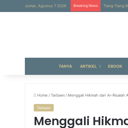
Jumat, Agustus 7 2026
Breaking News
Tiang-Tiang B
TANYA
ARTIKEL
EBOOK
Home
/
Tarbawi
/
Menggali Hikmah dari Ar-Risalah 
Tarbawi
Menggali Hikma