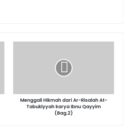
M
e
n
g
g
a
l
i
H
Menggali Hikmah dari Ar-Risalah At-
i
Tabukiyyah karya Ibnu Qayyim
k
m
(Bag.2)
a
h
d