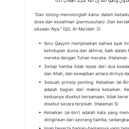
“Dan tolong-menolonglah kamu dalam kebaik
dosa dan kezaliman (permusuhan). Dan bertak
siksaan-Nya.”
(QS. Al-Ma’idah: 2)
Ibnu Qayyim menjelaskan bahwa ayat in
kehidupan dunia dan akhirat, baik dal
mereka dengan Tuhan mereka. (Halaman 
Setiap hamba tidak lepas dari dua keadaa
dan Allah, dan kewajiban antara dirinya d
Sebuah prinsip penting: Kebaikan (al-Bi
adalah bagian dari makna kebaikan. K
keduanya disebut bersamaan, tidak berart
disebut secara terpisah. (Halaman 5)
Kebaikan (al-birr) adalah kata yang m
diinginkan dari seorang hamba, sedangkan
Iman beserta bagian-bagiannya yang tam