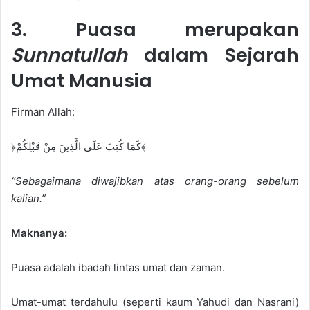
3. Puasa merupakan
Sunnatullah
dalam Sejarah
Umat Manusia
Firman Allah:
﴿كَمَا كُتِبَ عَلَى الَّذِينَ مِنْ قَبْلِكُمْ﴾
“Sebagaimana diwajibkan atas orang-orang sebelum
kalian.”
Maknanya:
Puasa adalah ibadah lintas umat dan zaman.
Umat-umat terdahulu (seperti kaum Yahudi dan Nasrani)