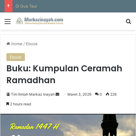
Di Gua Tsur
Menu
S
Home
/
Ebook
Ebook
Buku: Kumpulan Ceramah
Ramadhan
Tim Ilmiah Markaz Inayah
S
Maret 3, 2026
0
226
e
2 hours read
n
d
a
n