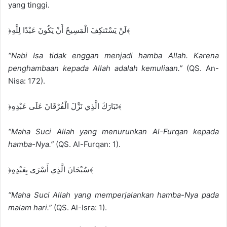
yang tinggi.
﴿لَنْ يَسْتَنكِفَ الْمَسِيحُ أَنْ يَكُونَ عَبْدًا لِلَّهِ﴾
“Nabi Isa tidak enggan menjadi hamba Allah. Karena
penghambaan kepada Allah adalah kemuliaan.”
(QS. An-
Nisa: 172).
﴿تَبَارَكَ الَّذِي نَزَّلَ الْفُرْقَانَ عَلَى عَبْدِهِ﴾
“Maha Suci Allah yang menurunkan Al-Furqan kepada
hamba-Nya.”
(QS. Al-Furqan: 1).
﴿سُبْحَانَ الَّذِي أَسْرَى بِعَبْدِهِ﴾
“Maha Suci Allah yang memperjalankan hamba-Nya pada
malam hari.”
(QS. Al-Isra: 1).