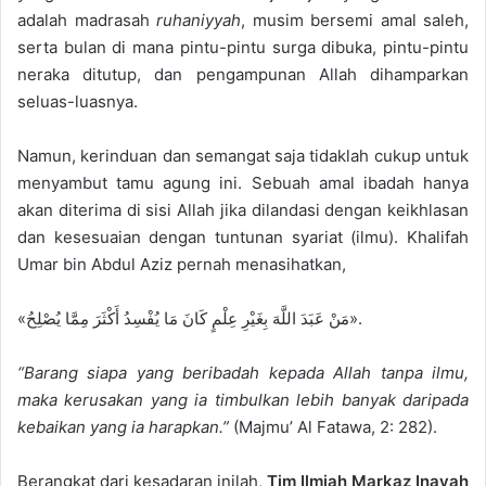
adalah madrasah
ruhaniyyah
, musim bersemi amal saleh,
serta bulan di mana pintu-pintu surga dibuka, pintu-pintu
neraka ditutup, dan pengampunan Allah dihamparkan
seluas-luasnya.
Namun, kerinduan dan semangat saja tidaklah cukup untuk
menyambut tamu agung ini. Sebuah amal ibadah hanya
akan diterima di sisi Allah jika dilandasi dengan keikhlasan
dan kesesuaian dengan tuntunan syariat (ilmu). Khalifah
Umar bin Abdul Aziz pernah menasihatkan,
«مَنْ عَبَدَ اللَّهَ بِغَيْرِ عِلْمٍ كَانَ مَا يُفْسِدُ أَكْثَرَ مِمَّا يُصْلِحُ».
“Barang siapa yang beribadah kepada Allah tanpa ilmu,
maka kerusakan yang ia timbulkan lebih banyak daripada
kebaikan yang ia harapkan.”
(Majmu’ Al Fatawa, 2: 282).
Berangkat dari kesadaran inilah,
Tim Ilmiah Markaz Inayah