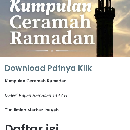
e
m
a
i
l
Download Pdfnya Klik
Kumpulan Ceramah Ramadan
Materi Kajian Ramadan 1447 H
Tim Ilmiah Markaz Inayah
Daftar isi