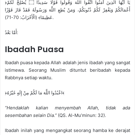
﴿يَا أَيُّهَا الَّذِينَ آمَنُوا اتَّقُوا اللَّهَ وَقُولُوا قَوْلًا سَدِيدًا ۝ يُصْلِحْ لَكُمْ
أَعْمَالَكُمْ وَيَغْفِرْ لَكُمْ ذُنُوبَكُمْ، وَمَنْ يُطِعِ اللَّهَ وَرَسُولَهُ فَقَدْ فَازَ فَوْزًا
عَظِيمًا﴾ (الْأَحْزَابُ: 70-71).
أَمَّا بَعْدُ:
Ibadah Puasa
Ibadah puasa kepada Allah adalah jenis ibadah yang sangat
istimewa. Seorang Muslim dituntut beribadah kepada
Rabbnya setiap waktu.
﴿اعْبُدُوا اللَّهَ مَا لَكُمْ مِنْ إِلَهٍ غَيْرُهُ﴾
“Hendaklah kalian menyembah Allah, tidak ada
sesembahan selain Dia.”
(QS. Al-Mu’minun: 32).
Ibadah inilah yang mengangkat seorang hamba ke derajat