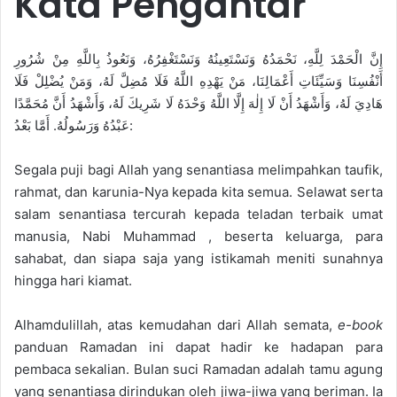
Kata Pengantar
إِنَّ الْحَمْدَ لِلَّهِ، نَحْمَدُهُ وَنَسْتَعِينُهُ وَنَسْتَغْفِرُهُ، وَنَعُوذُ بِاللَّهِ مِنْ شُرُورِ
أَنْفُسِنَا وَسَيِّئَاتِ أَعْمَالِنَا، مَنْ يَهْدِهِ اللَّهُ فَلَا مُضِلَّ لَهُ، وَمَنْ يُضْلِلْ فَلَا
هَادِيَ لَهُ، وَأَشْهَدُ أَنْ لَا إِلٰهَ إِلَّا اللَّهُ وَحْدَهُ لَا شَرِيكَ لَهُ، وَأَشْهَدُ أَنَّ مُحَمَّدًا
عَبْدُهُ وَرَسُولُهُ. أَمَّا بَعْدُ:
Segala puji bagi Allah yang senantiasa melimpahkan taufik,
rahmat, dan karunia-Nya kepada kita semua. Selawat serta
salam senantiasa tercurah kepada teladan terbaik umat
manusia, Nabi Muhammad , beserta keluarga, para
sahabat, dan siapa saja yang istikamah meniti sunahnya
hingga hari kiamat.
Alhamdulillah, atas kemudahan dari Allah semata,
e-book
panduan Ramadan ini dapat hadir ke hadapan para
pembaca sekalian. Bulan suci Ramadan adalah tamu agung
yang senantiasa dirindukan oleh jiwa-jiwa yang beriman. Ia