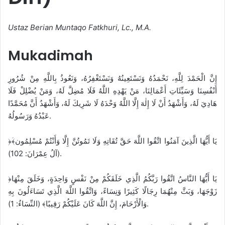
Ustaz Berian Muntaqo Fatkhuri, Lc., M.A.
Mukadimah
إِنَّ الْحَمْدَ لِلَّهِ، نَحْمَدُهُ وَنَسْتَعِينُهُ وَنَسْتَغْفِرُهُ، وَنَعُوذُ بِاللَّهِ مِنْ شُرُورِ
أَنْفُسِنَا وَسَيِّئَاتِ أَعْمَالِنَا، مَنْ يَهْدِهِ اللَّهُ فَلَا مُضِلَّ لَهُ، وَمَنْ يُضْلِلْ فَلَا
هَادِيَ لَهُ، وَأَشْهَدُ أَنْ لَا إِلٰهَ إِلَّا اللَّهُ وَحْدَهُ لَا شَرِيكَ لَهُ، وَأَشْهَدُ أَنَّ مُحَمَّدًا
عَبْدُهُ وَرَسُولُهُ.
﴿يَا أَيُّهَا الَّذِينَ آمَنُوا اتَّقُوا اللَّهَ حَقَّ تُقَاتِهِ وَلَا تَمُوتُنَّ إِلَّا وَأَنْتُمْ مُسْلِمُون﴾َ
(آلُ عِمْرَانَ: 102).
﴿يَا أَيُّهَا النَّاسُ اتَّقُوا رَبَّكُمُ الَّذِي خَلَقَكُمْ مِنْ نَفْسٍ وَاحِدَةٍ، وَخَلَقَ مِنْهَا
زَوْجَهَا، وَبَثَّ مِنْهُمَا رِجَالًا كَثِيرًا وَنِسَاءً، وَاتَّقُوا اللَّهَ الَّذِي تَسَاءَلُونَ بِهِ
وَالْأَرْحَامَ، إِنَّ اللَّهَ كَانَ عَلَيْكُمْ رَقِيبًا﴾ (النِّسَاءُ: 1).