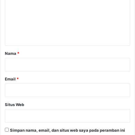
m
e
n
t
a
r
Nama
*
*
Email
*
Situs Web
Simpan nama, email, dan situs web saya pada peramban ini