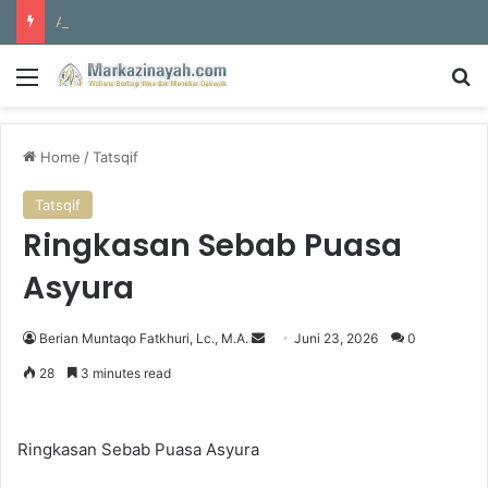
Al-Hajun
Menu
S
Home
/
Tatsqif
Tatsqif
Ringkasan Sebab Puasa
Asyura
Berian Muntaqo Fatkhuri, Lc., M.A.
S
Juni 23, 2026
0
e
28
3 minutes read
n
d
a
Ringkasan Sebab Puasa Asyura
n