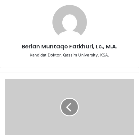
Berian Muntaqo Fatkhuri, Lc., M.A.
Kandidat Doktor, Qassim University, KSA.
K
h
u
t
b
a
h
J
u