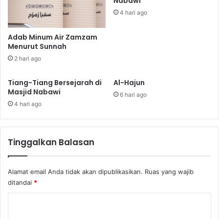
Nabawi
l
d
a
4 hari ago
a
h
n
A
Adab Minum Air Zamzam
M
l
Menurut Sunnah
u
-
2 hari ago
s
M
i
u
Tiang-Tiang Bersejarah di
Al-Hajun
m
h
Masjid Nabawi
K
a
6 hari ago
e
r
4 hari ago
t
r
a
a
a
m
Tinggalkan Balasan
t
a
n
Alamat email Anda tidak akan dipublikasikan.
Ruas yang wajib
ditandai
*
K
o