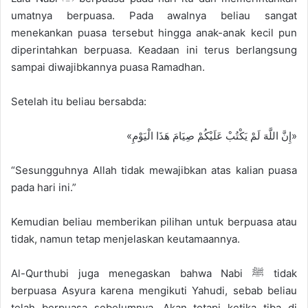
umatnya berpuasa. Pada awalnya beliau sangat
menekankan puasa tersebut hingga anak-anak kecil pun
diperintahkan berpuasa. Keadaan ini terus berlangsung
sampai diwajibkannya puasa Ramadhan.
Setelah itu beliau bersabda:
«إِنَّ اللَّهَ لَمْ يَكْتُبْ عَلَيْكُمْ صِيَامَ هَذَا الْيَوْمِ»
“Sesungguhnya Allah tidak mewajibkan atas kalian puasa
pada hari ini.”
Kemudian beliau memberikan pilihan untuk berpuasa atau
tidak, namun tetap menjelaskan keutamaannya.
Al-Qurthubi juga menegaskan bahwa Nabi ﷺ tidak
berpuasa Asyura karena mengikuti Yahudi, sebab beliau
telah berpuasa sebelumnya. Akan tetapi ketika tiba di