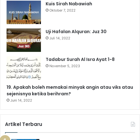
Kuis Sirah Nabawiah
o
e
r
a
p
Oktober 7, 2022
k
a
m
p
m
Uji Hafalan Alquran: Juz 30
Juli 14, 2022
Tadabur Surah Al Isra Ayat 1-8
November 5, 2023
19. Apakah boleh memakai minyak angin atau viks atau
sejenisnya ketika berihram?
Juni 14, 2022
Artikel Terbaru