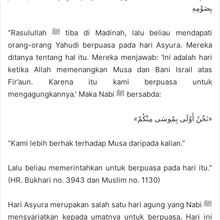
بِصَوْمِهِ
“Rasulullah ﷺ tiba di Madinah, lalu beliau mendapati
orang-orang Yahudi berpuasa pada hari Asyura. Mereka
ditanya tentang hal itu. Mereka menjawab: ‘Ini adalah hari
ketika Allah memenangkan Musa dan Bani Israil atas
Fir’aun. Karena itu kami berpuasa untuk
mengagungkannya.’ Maka Nabi ﷺ bersabda:
«نَحْنُ أَوْلَى بِمُوسَى مِنْكُمْ»
“Kami lebih berhak terhadap Musa daripada kalian.”
Lalu beliau memerintahkan untuk berpuasa pada hari itu.”
(HR. Bukhari no. 3943 dan Muslim no. 1130)
Hari Asyura merupakan salah satu hari agung yang Nabi ﷺ
mensyariatkan kepada umatnya untuk berpuasa. Hari ini