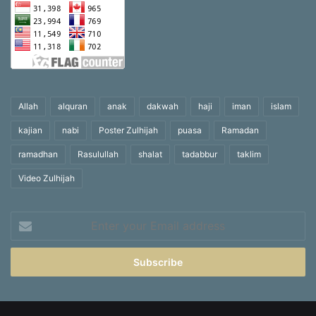
Allah
alquran
anak
dakwah
haji
iman
islam
kajian
nabi
Poster Zulhijah
puasa
Ramadan
ramadhan
Rasulullah
shalat
tadabbur
taklim
Video Zulhijah
Enter
your
Email
address