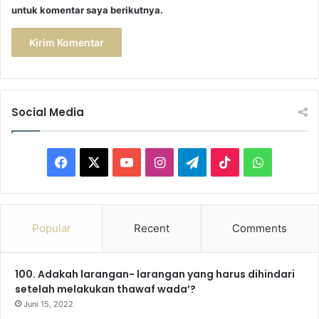
untuk komentar saya berikutnya.
Social Media
F
X
Y
I
T
T
W
a
o
n
e
i
h
c
u
s
l
k
a
Popular
Recent
Comments
e
T
t
e
T
t
100. Adakah larangan- larangan yang harus dihindari
b
u
a
g
o
s
setelah melakukan thawaf wada’?
o
b
g
r
k
A
Juni 15, 2022