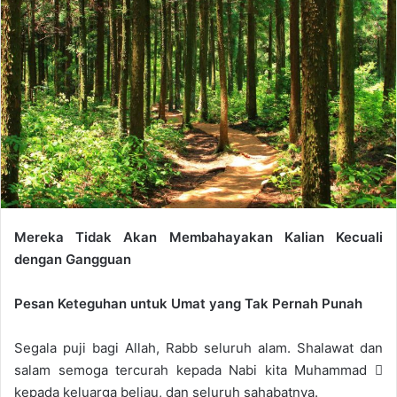
n
e
m
a
i
l
Mereka Tidak Akan Membahayakan Kalian Kecuali
dengan Gangguan
Pesan Keteguhan untuk Umat yang Tak Pernah Punah
Segala puji bagi Allah, Rabb seluruh alam. Shalawat dan
salam semoga tercurah kepada Nabi kita Muhammad 
kepada keluarga beliau, dan seluruh sahabatnya.