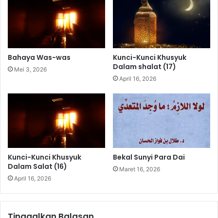
t
j
m
e
a
l
g
a
g
s
Bahaya Was-was
Kunci-Kunci Khusyuk
o
a
Dalam shalat (17)
Mei 3, 2026
t
n
April 16, 2026
u
H
n
a
t
d
u
i
k
s
P
A
a
b
k
u
Kunci-Kunci Khusyuk
Bekal Sunyi Para Dai
a
H
Dalam Salat (16)
Maret 16, 2026
n
u
April 16, 2026
B
r
u
a
r
i
u
r
Tinggalkan Balasan