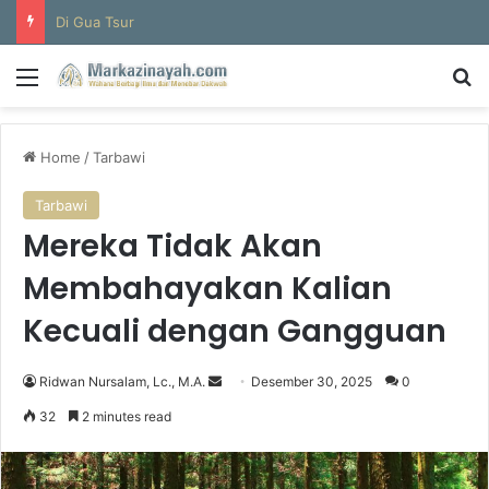
Di Gua Tsur
Menu
S
Home
/
Tarbawi
Tarbawi
Mereka Tidak Akan
Membahayakan Kalian
Kecuali dengan Gangguan
Ridwan Nursalam, Lc., M.A.
S
Desember 30, 2025
0
e
32
2 minutes read
n
d
a