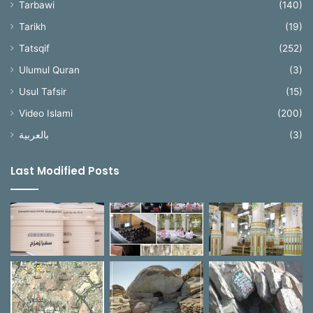
Tarbawi
(140)
Tarikh
(19)
Tatsqif
(252)
Ulumul Quran
(3)
Usul Tafsir
(15)
Video Islami
(200)
بالعربية
(3)
Last Modified Posts