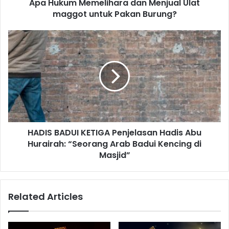
Apa Hukum Memelihara dan Menjual Ulat
e
maggot untuk Pakan Burung?
m
e
l
H
i
A
h
D
a
I
r
S
a
B
d
A
a
D
n
U
M
HADIS BADUI KETIGA Penjelasan Hadis Abu
I
e
Hurairah: “Seorang Arab Badui Kencing di
K
n
E
Masjid”
j
T
u
I
a
G
Related Articles
l
A
U
P
l
e
a
n