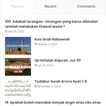
c
u
s
l
k
a
Popular
Recent
Comments
e
T
t
e
T
t
100. Adakah larangan- larangan yang harus dihindari
b
u
a
g
o
s
setelah melakukan thawaf wada’?
o
b
g
r
k
A
Juni 15, 2022
Kuis Sirah Nabawiah
o
e
r
a
p
Oktober 7, 2022
k
a
m
p
m
Uji Hafalan Alquran: Juz 30
Juli 14, 2022
Tadabur Surah Al Isra Ayat 1-8
November 5, 2023
19. Apakah boleh memakai minyak angin atau viks atau