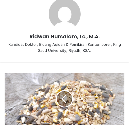
Ridwan Nursalam, Lc., M.A.
Kandidat Doktor, Bidang Aqidah & Pemikiran Kontemporer, King
Saud University, Riyadh, KSA.
A
p
a
H
u
k
u
m
M