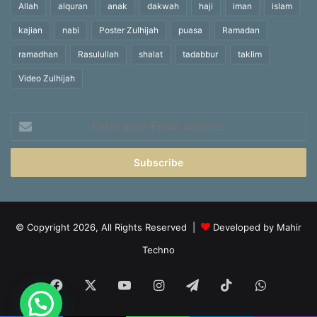
Allah
alquran
anak
dakwah
haji
iman
islam
kajian
nabi
Poster Zulhijah
puasa
Ramadan
ramadhan
Rasulullah
shalat
tadabbur
taklim
Video Zulhijah
Enter
your
Email
address
© Copyright 2026, All Rights Reserved |
Developed by Mahir
Techno
Facebook
X
YouTube
Instagram
Telegram
TikTok
WhatsA