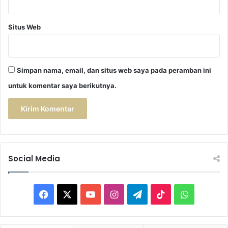
e
n
c
Situs Web
i
n
g
d
Simpan nama, email, dan situs web saya pada peramban ini
i
untuk komentar saya berikutnya.
M
a
s
j
i
d
”
Social Media
F
X
Y
I
T
T
W
a
o
n
e
i
h