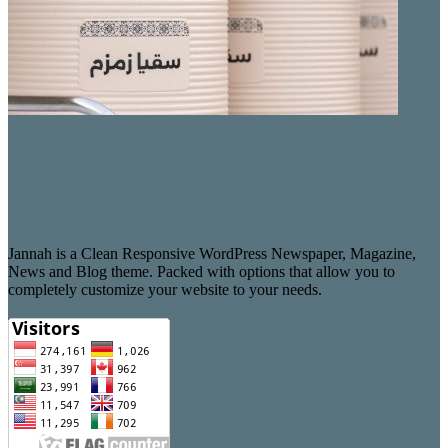
Jannah is a Clean Responsive WordPress Newspaper, Magazine,
News and Blog theme. Packed with options that allow you to
completely customize your website to your needs.