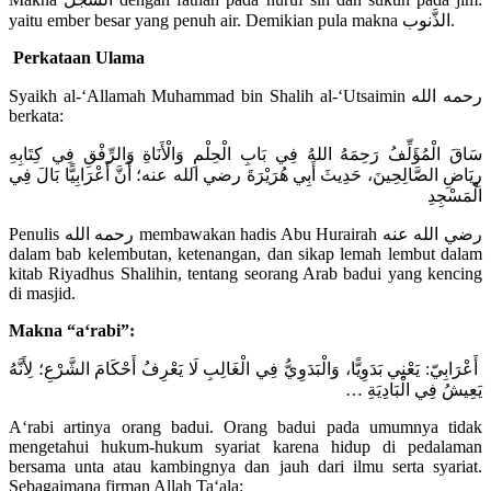
yaitu ember besar yang penuh air. Demikian pula makna الذَّنوب.
Perkataan Ulama
Syaikh al-‘Allamah Muhammad bin Shalih al-‘Utsaimin رحمه الله
berkata:
سَاقَ الْمُؤَلِّفُ رَحِمَهُ اللهُ فِي بَابِ الْحِلْمِ وَالْأَنَاةِ وَالرِّفْقِ فِي كِتَابِهِ
رِيَاضِ الصَّالِحِينَ، حَدِيثَ أَبِي هُرَيْرَةَ رضي الله عنه؛ أَنَّ أَعْرَابِيًّا بَالَ فِي
الْمَسْجِدِ
Penulis رحمه الله membawakan hadis Abu Hurairah رضي الله عنه
dalam bab kelembutan, ketenangan, dan sikap lemah lembut dalam
kitab Riyadhus Shalihin, tentang seorang Arab badui yang kencing
di masjid.
Makna “a‘rabi”:
أَعْرَابِيّ: يَعْنِي بَدَوِيًّا، وَالْبَدَوِيُّ فِي الْغَالِبِ لَا يَعْرِفُ أَحْكَامَ الشَّرْعِ؛ لِأَنَّهُ
يَعِيشُ فِي الْبَادِيَةِ …
A‘rabi artinya orang badui. Orang badui pada umumnya tidak
mengetahui hukum-hukum syariat karena hidup di pedalaman
bersama unta atau kambingnya dan jauh dari ilmu serta syariat.
Sebagaimana firman Allah Ta‘ala: