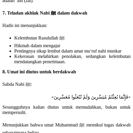
adalah ‘ain (zat).
7. Teladan akhlak Nabi ﷺ dalam dakwah
Hadis ini menunjukkan:
Kelembutan Rasulullah ﷺ
Hikmah dalam mengajar
Pentingnya sikap lembut dalam amar ma‘ruf nahi munkar
Kekerasan melahirkan penolakan, sedangkan kelembutan
mendatangkan penerimaan.
8. Umat ini diutus untuk berdakwah
Sabda Nabi ﷺ:
«فَإِنَّمَا بُعِثْتُمْ مُيَسِّرِينَ وَلَمْ تُبْعَثُوا مُعَسِّرِينَ»
Sesungguhnya kalian diutus untuk memudahkan, bukan untuk
mempersulit.
Menunjukkan bahwa umat Muhammad ﷺ memikul tugas dakwah
sebagaimana beliau.