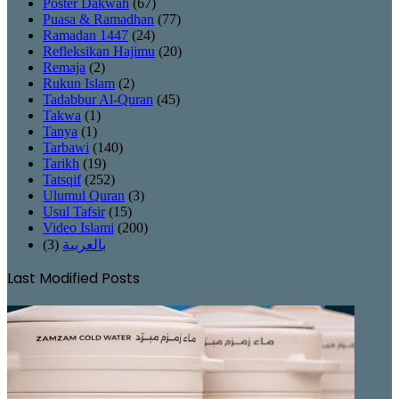
Poster Dakwah
(67)
Puasa & Ramadhan
(77)
Ramadan 1447
(24)
Refleksikan Hajimu
(20)
Remaja
(2)
Rukun Islam
(2)
Tadabbur Al-Quran
(45)
Takwa
(1)
Tanya
(1)
Tarbawi
(140)
Tarikh
(19)
Tatsqif
(252)
Ulumul Quran
(3)
Usul Tafsir
(15)
Video Islami
(200)
(3)
بالعربية
Last Modified Posts