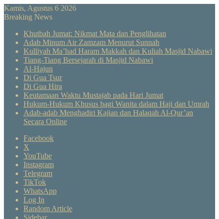
Kamis, Agustus 6 2026
Breaking News
Khutbah Jumat: Nikmat Mata dan Penglihatan
Adab Minum Air Zamzam Menurut Sunnah
Kulliyah Ma’had Haram Makkah dan Kuliah Masjid Nabawi
Tiang-Tiang Bersejarah di Masjid Nabawi
Al-Hajun
Di Gua Tsur
Di Gua Hira
Keutamaan Waktu Mustajab pada Hari Jumat
Hukum-Hukum Khusus bagi Wanita dalam Haji dan Umrah
Adab-adab Menghadiri Kajian dan Halaqah Al-Qur’an
Secara Online
Facebook
X
YouTube
Instagram
Telegram
TikTok
WhatsApp
Log In
Random Article
Sidebar