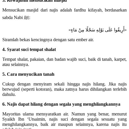
3. Kewajiban mensucikan masjid
Mensucikan masjid dari najis adalah fardhu kifayah, berdasarkan
sabda Nabi ﷺ:
«أَرِيقُوا عَلَى بَوْلِهِ سَجْلًا مِنْ مَاءٍ»
Siramlah bekas kencingnya dengan satu ember air.
4. Syarat suci tempat shalat
Tempat shalat, pakaian, dan badan wajib suci, baik di tanah, karpet,
atau selainnya.
5. Cara menyucikan tanah
Cukup dengan menyiram sekali hingga najis hilang. Jika najis
berwujud (seperti kotoran), maka zatnya harus dihilangkan terlebih
dahulu.
6. Najis dapat hilang dengan segala yang menghilangkannya
Mayoritas ulama mensyaratkan air. Namun yang benar, menurut
Syaikh Ibn ‘Utsaimin, najis suci dengan segala sesuatu yang
menghilangkannya, baik air maupun selainnya, karena najis itu