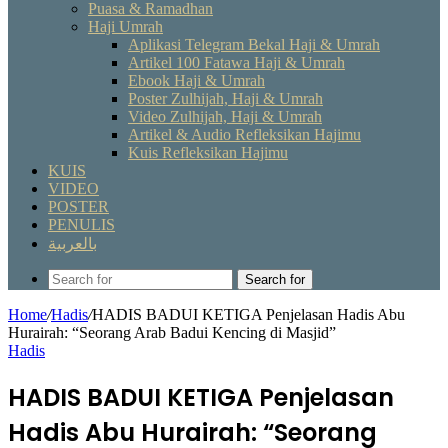
Puasa & Ramadhan
Haji Umrah
Aplikasi Telegram Bekal Haji & Umrah
Artikel 100 Fatawa Haji & Umrah
Ebook Haji & Umrah
Poster Zulhijah, Haji & Umrah
Video Zulhijah, Haji & Umrah
Artikel & Audio Refleksikan Hajimu
Kuis Refleksikan Hajimu
KUIS
VIDEO
POSTER
PENULIS
بالعربية
Search for
Home
/
Hadis
/
HADIS BADUI KETIGA Penjelasan Hadis Abu
Hurairah: “Seorang Arab Badui Kencing di Masjid”
Hadis
HADIS BADUI KETIGA Penjelasan
Hadis Abu Hurairah: “Seorang