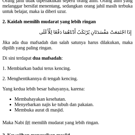
Orang jahil tidak diperlakukan seperti orang alim. Orang alim yang
melanggar bersifat menentang, sedangkan orang jahil masih terbuka
untuk belajar, maka ia diberi uzur.
2. Kaidah memilih mudarat yang lebih ringan
إِذَا اجْتَمَعَتْ مَفْسَدَتَانِ يُرْتَكَبُ أَدْنَاهُمَا دَفْعًا لِلْأَعْلَى
Jika ada dua mafsadah dan salah satunya harus dilakukan, maka
dipilih yang paling ringan.
Di sini terdapat
dua mafsadah
:
1. Membiarkan badui terus kencing.
2. Menghentikannya di tengah kencing.
Yang kedua lebih besar bahayanya, karena:
Membahayakan kesehatan.
Menyebarkan najis ke tubuh dan pakaian.
Membuka aurat di masjid.
Maka Nabi ﷺ memilih mudarat yang lebih ringan.