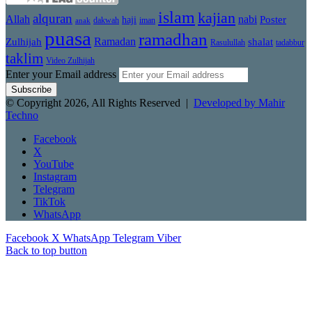
islam
kajian
alquran
Allah
nabi
Poster
haji
dakwah
iman
anak
puasa
ramadhan
Zulhijah
Ramadan
shalat
Rasulullah
tadabbur
taklim
Video Zulhijah
Enter your Email address
© Copyright 2026, All Rights Reserved |
Developed by Mahir
Techno
Facebook
X
YouTube
Instagram
Telegram
TikTok
WhatsApp
Facebook
X
WhatsApp
Telegram
Viber
Back to top button