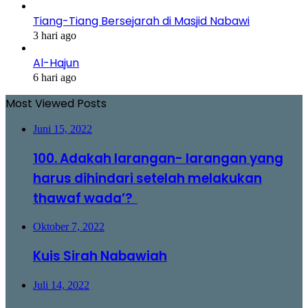
Tiang-Tiang Bersejarah di Masjid Nabawi
3 hari ago
Al-Hajun
6 hari ago
Most Viewed Posts
Juni 15, 2022
100. Adakah larangan- larangan yang
harus dihindari setelah melakukan
thawaf wada’?
Oktober 7, 2022
Kuis Sirah Nabawiah
Juli 14, 2022