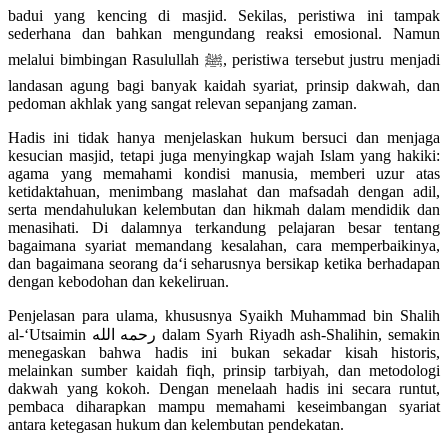
badui yang kencing di masjid. Sekilas, peristiwa ini tampak
sederhana dan bahkan mengundang reaksi emosional. Namun
melalui bimbingan Rasulullah ﷺ, peristiwa tersebut justru menjadi
landasan agung bagi banyak kaidah syariat, prinsip dakwah, dan
pedoman akhlak yang sangat relevan sepanjang zaman.
Hadis ini tidak hanya menjelaskan hukum bersuci dan menjaga
kesucian masjid, tetapi juga menyingkap wajah Islam yang hakiki:
agama yang memahami kondisi manusia, memberi uzur atas
ketidaktahuan, menimbang maslahat dan mafsadah dengan adil,
serta mendahulukan kelembutan dan hikmah dalam mendidik dan
menasihati. Di dalamnya terkandung pelajaran besar tentang
bagaimana syariat memandang kesalahan, cara memperbaikinya,
dan bagaimana seorang da‘i seharusnya bersikap ketika berhadapan
dengan kebodohan dan kekeliruan.
Penjelasan para ulama, khususnya Syaikh Muhammad bin Shalih
al-‘Utsaimin رحمه الله dalam Syarh Riyadh ash-Shalihin, semakin
menegaskan bahwa hadis ini bukan sekadar kisah historis,
melainkan sumber kaidah fiqh, prinsip tarbiyah, dan metodologi
dakwah yang kokoh. Dengan menelaah hadis ini secara runtut,
pembaca diharapkan mampu memahami keseimbangan syariat
antara ketegasan hukum dan kelembutan pendekatan.