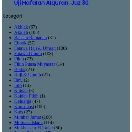
Uji Hafalan Alquran: Juz 30
Kategori
Akhlak
(67)
Akidah
(105)
Bacaan Ramadan
(31)
Ebook
(57)
Fatawa Haji & Umrah
(100)
Fatawa Umum
(108)
Fikih
(73)
Fikih Puasa Muyassar
(14)
Hadis
(21)
Haji & Umrah
(21)
Ilmu
(2)
Info
(13)
Kaidah
(3)
Kaidah Fikih
(1)
Keluarga
(47)
Konsultasi
(106)
Kuis
(27)
Mimbar Jumat
(100)
Motivasi Islami
(114)
Mukhtashar Fi Tafsir
(50)