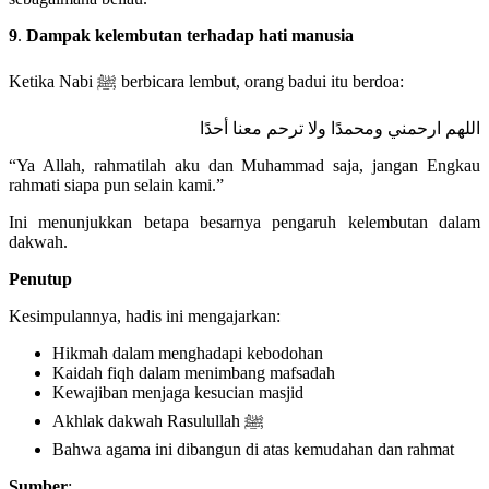
9
.
Dampak kelembutan terhadap hati manusia
Ketika Nabi ﷺ berbicara lembut, orang badui itu berdoa:
اللهم ارحمني ومحمدًا ولا ترحم معنا أحدًا
“Ya Allah, rahmatilah aku dan Muhammad saja, jangan Engkau
rahmati siapa pun selain kami.”
Ini menunjukkan betapa besarnya pengaruh kelembutan dalam
dakwah.
Penutup
Kesimpulannya, hadis ini mengajarkan:
Hikmah dalam menghadapi kebodohan
Kaidah fiqh dalam menimbang mafsadah
Kewajiban menjaga kesucian masjid
Akhlak dakwah Rasulullah ﷺ
Bahwa agama ini dibangun di atas kemudahan dan rahmat
Sumber
: