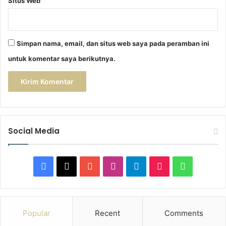
Situs Web
Simpan nama, email, dan situs web saya pada peramban ini
untuk komentar saya berikutnya.
Social Media
F
X
Y
I
T
T
W
a
o
n
e
i
h
c
u
s
l
k
a
Popular
Recent
Comments