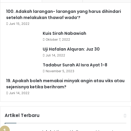
e
T
t
e
T
t
100. Adakah larangan- larangan yang harus dihindari
b
u
a
g
o
s
setelah melakukan thawaf wada’?
o
b
g
r
k
A
Juni 15, 2022
Kuis Sirah Nabawiah
o
e
r
a
p
Oktober 7, 2022
k
a
m
p
Uji Hafalan Alquran: Juz 30
Juli 14, 2022
m
Tadabur Surah Al Isra Ayat 1-8
November 5, 2023
19. Apakah boleh memakai minyak angin atau viks atau
sejenisnya ketika berihram?
Juni 14, 2022
Artikel Terbaru