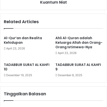
J
Kuantum Niat
a
a
t
w
a
Related Articles
b
K
a
u
Al-Qur’an dan Realita
Ahli Al-Quran adalah
m
Kehidupan
Keluarga Allah dan Orang-
M
Orang Istimewa-Nya
April 23, 2026
u
April 23, 2026
s
l
TADABBUR SURAT AL KAHFI
TADABBUR SURAT AL KAHFI
i
10
9
m
Desember 19, 2025
Desember 8, 2025
i
n
Tinggalkan Balasan