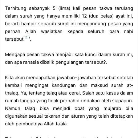
m
Terhitung sebanyak 5 (lima) kali pesan takwa terulang
a
dalam surah yang hanya memiliki 12 (dua belas) ayat ini,
i
berarti hampir separuh surat ini mengandung pesan yang
l
pernah Allah wasiatkan kepada seluruh para nabi
(
[1]
)
tersebut
.
Mengapa pesan takwa menjadi kata kunci dalam surah ini,
dan apa rahasia dibalik pengulangan tersebut?.
Kita akan mendapatkan jawaban- jawaban tersebut setelah
kembali mengingat kandungan dan maksud surah at-
thalaq. Ya, tentang talaq atau cerai. Salah satu kasus dalam
rumah tangga yang tidak pernah dirindukan oleh siapapun.
Namun talaq bisa menjadi obat yang mujarab bila
digunakan sesuai takaran dan aturan yang telah ditetapkan
oleh pembuatnya Allah ta’ala.