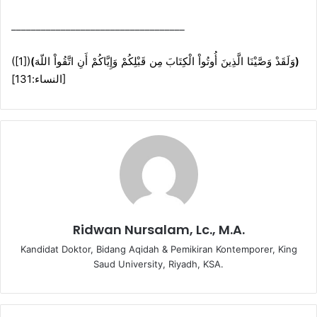
___________________________________
([1])
(
وَلَقَدْ وَصَّيْنَا الَّذِينَ أُوتُواْ الْكِتَابَ مِن قَبْلِكُمْ وَإِيَّاكُمْ أَنِ اتَّقُواْ اللّهَ
)
[النساء:131]
Ridwan Nursalam, Lc., M.A.
Kandidat Doktor, Bidang Aqidah & Pemikiran Kontemporer, King
Saud University, Riyadh, KSA.