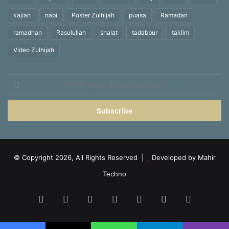
kajian
nabi
Poster Zulhijah
puasa
Ramadan
ramadhan
Rasulullah
shalat
tadabbur
taklim
Video Zulhijah
Enter
your
Email
address
© Copyright 2026, All Rights Reserved |
Developed by Mahir
Techno
Facebook
X
YouTube
Instagram
Telegram
TikTok
WhatsA