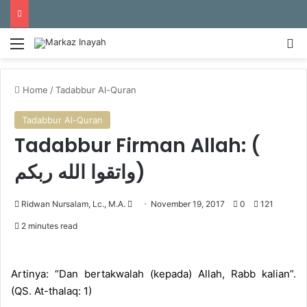
Menu
S
Home
/
Tadabbur Al-Quran
Tadabbur Al-Quran
Tadabbur Firman Allah: (
واتقوا الله ربكم)
Ridwan Nursalam, Lc., M.A.
S
November 19, 2017
0
121
e
2 minutes read
n
d
a
Artinya: “Dan bertakwalah (kepada) Allah, Rabb kalian”.
n
(QS. At-thalaq: 1)
e