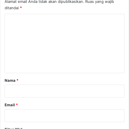
Alamat email Anda tidak akan dipublikasikan.
Ruas yang wajib
ditandai
*
K
o
m
e
n
t
a
r
Nama
*
*
Email
*