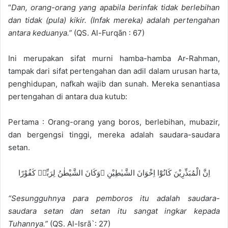
e
“
Dan, orang-orang yang apabila berinfak tidak berlebihan
m
dan tidak (pula) kikir. (Infak mereka) adalah pertengahan
a
antara keduanya.”
(QS. Al-Furqān : 67)
i
l
Ini merupakan sifat murni hamba-hamba Ar-Rahman,
tampak dari sifat pertengahan dan adil dalam urusan harta,
penghidupan, nafkah wajib dan sunah. Mereka senantiasa
pertengahan di antara dua kutub:
Pertama : Orang-orang yang boros, berlebihan, mubazir,
dan bergengsi tinggi, mereka adalah saudara-saudara
setan.
اِنَّ الْمُبَذِّرِيْنَ كَانُوْٓا اِخْوَانَ الشَّيٰطِيْنِ ۗوَكَانَ الشَّيْطٰنُ لِرَبِّهٖ كَفُوْرًا
“Sesungguhnya para pemboros itu adalah saudara-
saudara setan dan setan itu sangat ingkar kepada
Tuhannya.”
(QS. Al-Isrā`: 27)