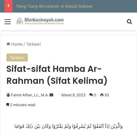
Al-Hajun
Menu
S
Home
/
Tarbawi
Tarbawi
Sifat-sifat Hamba Ar-
Rahman (Sifat Kelima)
Fahmi Alfian, Lc., M.A.
S
Maret 9, 2023
0
93
e
2 minutes read
n
d
a
وَالَّذِيْنَ اِذَآ اَنْفَقُوْا لَمْ يُسْرِفُوْا وَلَمْ يَقْتُرُوْا وَكَانَ بَيْنَ ذٰلِكَ قَوَامًا
n