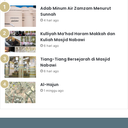
Adab Minum Air Zamzam Menurut
Sunnah
4 hari ago
Kulliyah Ma’had Haram Makkah dan
Kuliah Masjid Nabawi
6 hari ago
Tiang-Tiang Bersejarah di Masjid
Nabawi
6 hari ago
Al-Hajun
1 minggu ago