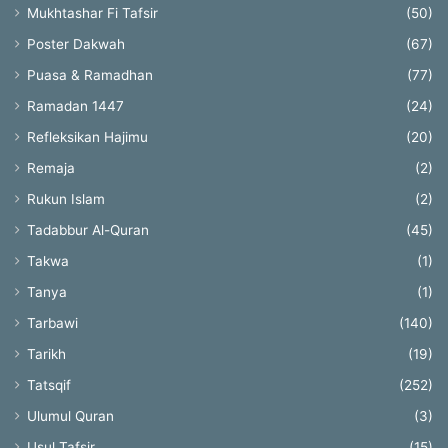
Mukhtashar Fi Tafsir
(50)
Poster Dakwah
(67)
Puasa & Ramadhan
(77)
Ramadan 1447
(24)
Refleksikan Hajimu
(20)
Remaja
(2)
Rukun Islam
(2)
Tadabbur Al-Quran
(45)
Takwa
(1)
Tanya
(1)
Tarbawi
(140)
Tarikh
(19)
Tatsqif
(252)
Ulumul Quran
(3)
Usul Tafsir
(15)