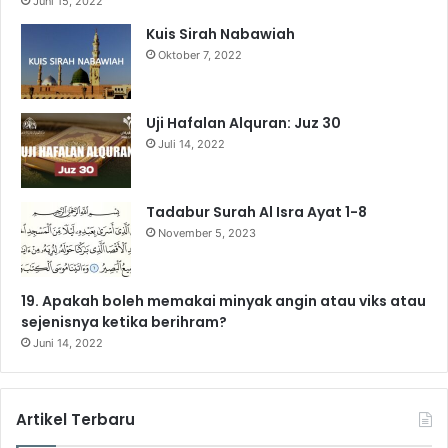
o
b
g
r
k
A
Juni 15, 2022
Kuis Sirah Nabawiah
o
e
r
a
p
Oktober 7, 2022
k
a
m
p
m
Uji Hafalan Alquran: Juz 30
Juli 14, 2022
Tadabur Surah Al Isra Ayat 1-8
November 5, 2023
19. Apakah boleh memakai minyak angin atau viks atau
sejenisnya ketika berihram?
Juni 14, 2022
Artikel Terbaru