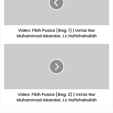
o
:
F
i
k
Video: Fikih Puasa (Bag. 1) | Ustaz Nur
i
Muhammad Iskandar, Lc Hafizhahullah
h
P
u
V
a
i
s
d
a
e
(
o
B
:
a
F
g
i
.
k
1
Video: Fikih Puasa (Bag. 2) | Ustaz Nur
i
)
Muhammad Iskandar, Lc Hafizhahullah
h
|
P
U
u