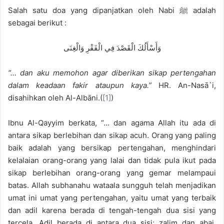
Salah satu doa yang dipanjatkan oleh Nabi ﷺ adalah
sebagai berikut :
وَأَسْأَلُكَ الْقَصْدَ فِي الْفَقْرِ وَالْغِنَى
“… dan aku memohon agar diberikan sikap pertengahan
dalam keadaan fakir ataupun kaya.”
HR. An-Nasā`i,
disahihkan oleh Al-Albāni.(
[1]
)
Ibnu Al-Qayyim berkata, “… dan agama Allah itu ada di
antara sikap berlebihan dan sikap acuh. Orang yang paling
baik adalah yang bersikap pertengahan, menghindari
kelalaian orang-orang yang lalai dan tidak pula ikut pada
sikap berlebihan orang-orang yang gemar melampaui
batas. Allah subhanahu wataala sungguh telah menjadikan
umat ini umat yang pertengahan, yaitu umat yang terbaik
dan adil karena berada di tengah-tengah dua sisi yang
tercela. Adil berada di antara dua sisi; zalim dan abai.