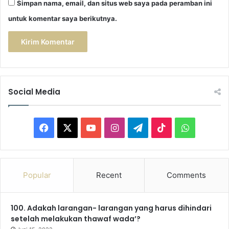
Simpan nama, email, dan situs web saya pada peramban ini
h
untuk komentar saya berikutnya.
a
h
u
l
l
a
h
Social Media
F
X
Y
I
T
T
W
a
o
n
e
i
h
c
u
s
l
k
a
Popular
Recent
Comments
e
T
t
e
T
t
100. Adakah larangan- larangan yang harus dihindari
b
u
a
g
o
s
setelah melakukan thawaf wada’?