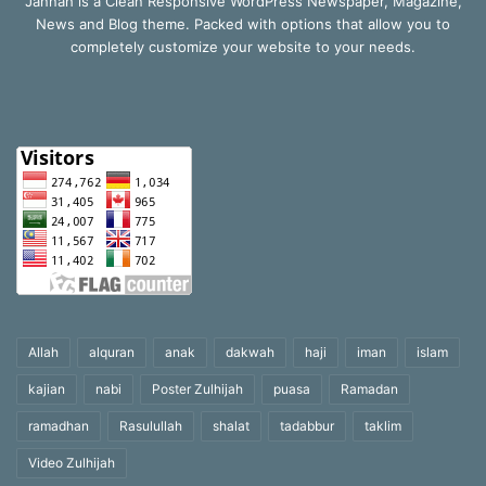
Jannah is a Clean Responsive WordPress Newspaper, Magazine,
News and Blog theme. Packed with options that allow you to
completely customize your website to your needs.
Allah
alquran
anak
dakwah
haji
iman
islam
kajian
nabi
Poster Zulhijah
puasa
Ramadan
ramadhan
Rasulullah
shalat
tadabbur
taklim
Video Zulhijah