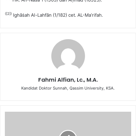
(
[2]
)
Ighāṡah Al-Lahfān (1/182) cet. AL-Ma’rifah.
Fahmi Alfian, Lc., M.A.
Kandidat Doktor Sunnah, Qassim University, KSA.
V
i
d
e