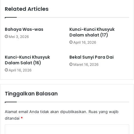
s
a
Related Articles
t
s
a
a
z
(
N
B
Bahaya Was-was
Kunci-Kunci Khusyuk
u
a
Dalam shalat (17)
Mei 3, 2026
r
g
April 16, 2026
M
.
u
2
Kunci-Kunci Khusyuk
Bekal Sunyi Para Dai
h
)
Dalam Salat (16)
Maret 16, 2026
a
|
April 16, 2026
m
U
m
s
a
t
d
a
Tinggalkan Balasan
I
z
s
N
k
u
Alamat email Anda tidak akan dipublikasikan.
Ruas yang wajib
a
r
ditandai
*
n
M
d
u
K