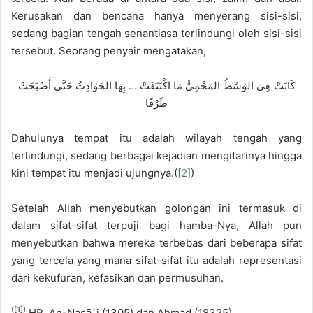
Kerusakan dan bencana hanya menyerang sisi-sisi,
sedang bagian tengah senantiasa terlindungi oleh sisi-sisi
tersebut. Seorang penyair mengatakan,
كَانَتْ هِيَ الوَسْطُ المَحْمِيُّ مَا اكْتَنَفَتْ … بِهَا الحَوَادِثُ حَتَّى أَصْبَحَتْ
طَرْفًا
Dahulunya tempat itu adalah wilayah tengah yang
terlindungi, sedang berbagai kejadian mengitarinya hingga
kini tempat itu menjadi ujungnya.(
[2]
)
Setelah Allah menyebutkan golongan ini termasuk di
dalam sifat-sifat terpuji bagi hamba-Nya, Allah pun
menyebutkan bahwa mereka terbebas dari beberapa sifat
yang tercela yang mana sifat-sifat itu adalah representasi
dari kekufuran, kefasikan dan permusuhan.
(
[1]
)
HR. An-Nasā`i (1305) dan Aḥmad (18325).