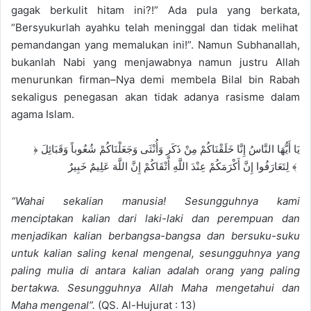
gagak berkulit hitam ini?!”
A
da
pula
yang berkata
,
“
B
ersyukurlah ayahku
telah meninggal dan tidak melihat
pemandanga
n yang memalukan ini!
”.
Namun
Subhanallah,
bukanlah Nabi yang menjawabnya namun justru Allah
menurunkan firman
–
Nya demi membela Bilal bin Rabah
sekaligus penegasan
akan
tidak adanya rasisme dalam
agama Islam.
﴿ يَا أَيُّهَا النَّاسُ إِنَّا خَلَقْنَاكُمْ مِنْ ذَكَرٍ وَأُنْثَى وَجَعَلْنَاكُمْ شُعُوباً وَقَبَائِلَ
لِتَعَارَفُوا إِنَّ أَكْرَمَكُمْ عِنْدَ اللَّهِ أَتْقَاكُمْ إِنَّ اللَّهَ عَلِيمٌ خَبِيرٌ ﴾
“
Wahai sekalian manusia
! S
esungguhnya kami
menci
ptakan kalian dari laki-laki d
an
perempuan dan
menjadikan kalian berbangsa-bangsa dan bersuku-suku
untuk kalian saling kenal mengenal, sesungguhnya yang
p
a
ling mulia di
antara kalian
adalah orang yang paling
berta
k
wa
.
S
esungguhnya Allah Maha mengetahui dan
Maha mengenal”.
(QS. Al-Hujurat : 13)