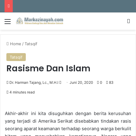
Menu
S
Home
/
Tatsqif
Tatsqif
Rasisme Dan Islam
Dr. Harman Tajang, Lc., M.H.I
S
Juni 20, 2020
0
83
e
4 minutes read
n
d
a
Akhir-akhir ini kita disuguhkan dengan berita kerusuhan
n
yang terjadi di Amerika
Serikat
disebabkan
tindakan rasis
e
seorang aparat keamanan terhadap seorang warga berkulit
m