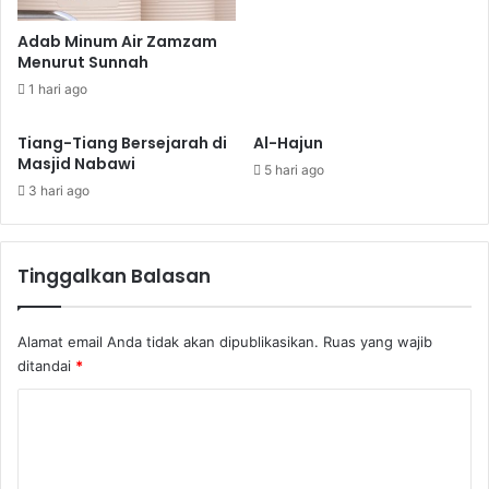
d
i
Adab Minum Air Zamzam
y
Menurut Sunnah
a
1 hari ago
h
J
Tiang-Tiang Bersejarah di
Al-Hajun
u
Masjid Nabawi
m
5 hari ago
'
3 hari ago
a
t
?
Tinggalkan Balasan
Alamat email Anda tidak akan dipublikasikan.
Ruas yang wajib
ditandai
*
K
o
m