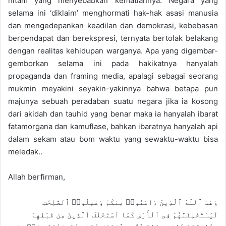
hitam
yang menyebabkan kematiannya
. N
egara yang
a
selama ini ‘diklaim’ menghormati hak-hak asasi manusia
i
dan mengedepankan keadilan dan demokrasi
, kebebasan
l
berpendapat dan ber
e
kspresi,
ternyata
bertolak belakang
dengan
realitas kehidupan warganya. A
pa yang digembar-
gemborkan selama ini pada hakikatnya hanyalah
propaganda dan framing media, apalagi sebagai seorang
mukmin meyakini seyakin-yakinnya bahwa betapa
pun
majunya sebuah peradaban suatu negara jika
ia
kosong
dari a
k
idah dan tauhid yang benar maka ia hanyalah ibarat
fatamorgana dan kamuflase, bahkan ibaratnya hanyalah api
dalam sekam atau bom waktu yang sewaktu-waktu bisa
meledak..
Allah berfirman
,
وَعَدَ ٱللَّهُ ٱلَّذِينَ ءَامَنُوا۟ مِنكُمْ وَعَمِلُوا۟ ٱلصَّٰلِحَٰتِ
لَيَسْتَخْلِفَنَّهُمْ فِى ٱلْأَرْضِ كَمَا ٱسْتَخْلَفَ ٱلَّذِينَ مِن قَبْلِهِمْ