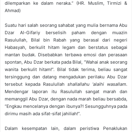
dilemparkan ke dalam neraka.
“
(HR. Muslim, T
irmiz
i &
Ahmad)
Suatu hari salah seorang
s
ahabat yang mulia bernama Abu
Dzar Al-Gifari
y
berselisih
p
aham dengan mua
zin
Rasulullah
,
Bilal bin Rabah yang berasal dari negeri
Habasyah, berkulit hitam legam dan berstatus sebagai
mantan budak. Disebabkan terbawa emosi dan perasaan
spontan
,
Abu Dzar berkata pada
B
ilal
,
“Wahai anak seorang
wanita berkulit hitam!”. Bilal tidak terima, beliau sangat
tersinggung dan datang mengadukan p
e
rilaku Abu Dzar
tersebut kepada Rasulullah
shallallahu ‘alaihi wasallam
.
Mendengar laporan itu Rasulullah sangat marah dan
memanggil Abu Dzar, dengan nada marah beliau
bersabda
,
“
E
ngkau mencelanya dengan ibunya?! Sesungguhnya p
a
da
diri
mu masih ada sifat-sifat jahili
ah!”.
Da
l
am kesempatan lain, dalam peristiwa
Penaklukan