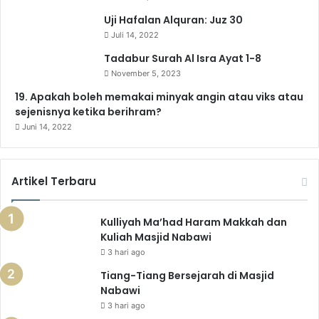
k
a
m
p
Uji Hafalan Alquran: Juz 30
Juli 14, 2022
m
Tadabur Surah Al Isra Ayat 1-8
November 5, 2023
19. Apakah boleh memakai minyak angin atau viks atau
sejenisnya ketika berihram?
Juni 14, 2022
Artikel Terbaru
Kulliyah Ma’had Haram Makkah dan
Kuliah Masjid Nabawi
3 hari ago
Tiang-Tiang Bersejarah di Masjid
Nabawi
3 hari ago