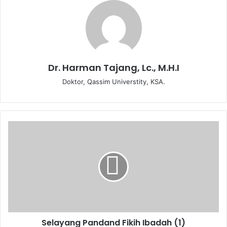
Dr. Harman Tajang, Lc., M.H.I
Doktor, Qassim Universtity, KSA.
S
e
l
a
y
a
n
g
P
Selayang Pandand Fikih Ibadah (1)
a