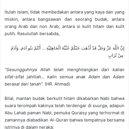
Itulah Islam, tidak membedakan antara yang kaya dan yang
miskin, antara bangsawan dan seorang budak, antara
orang Arab dan non Arab, antara
si kulit hitam dan kulit
putih
.
Rasulullah bersabda
,
إِنَّ اللَّهَ عَزَّ وَجَلَّ قَدْ أَذْهَبَ عَنْكُمْ عُبِّيَّةَ الْجَاهِلِيَّةِ … أَنْتُمْ بَنُو آدَمَ، وَآدَمُ
مِنْ تُرَابٍ
“Sesungguhnya Allah telah menghilangkan dari kalian
sifat-sifat jahiliah… kalin semua anak Adam dan Adam
berasal
dari tanah”.
(HR. Ahmad)
Bilal, mantan budak berkulit hitam dikabarkan Nabi bahwa
suara terompah kaki
nya telah terde
n
gar di
su
urga, adapun
Abu Lahab paman Nabi, pemuka Quraisy yang terhorma
t di
zamannya diabadikan Al-Qur
an bahwa tempatnya b
ersama
istrinya di dalam neraka
: