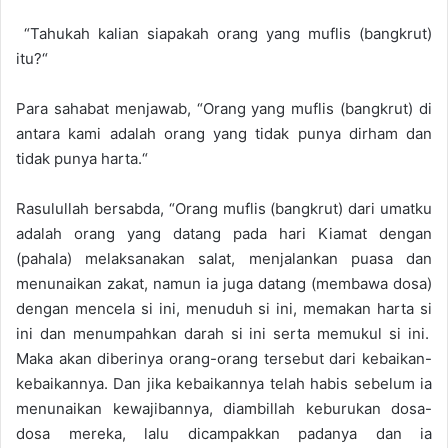
“
Tahukah kalian siapakah orang yang muflis (bangkrut)
itu?
“
Para sahabat menjawab,
“
Orang yang muflis (bangkrut) di
antara kami adalah orang yang tidak punya dirham dan
ti
dak punya
harta.
“
Rasulullah
bersabda,
“
Orang
muflis (bangkrut) dari umatku
adal
ah orang yang datang pada hari
K
iamat
dengan
(pahala) melaksanakan s
alat, menjalankan puasa dan
menunaikan zakat, namun ia juga datang (membawa dosa)
dengan mencela si ini, menuduh si ini, memakan harta
si
ini dan menumpahkan darah si ini serta memukul si ini.
Maka akan diberinya orang-orang tersebut dari kebaikan-
kebaikannya. Dan jika kebaikannya telah habis sebelum ia
menunaikan kewajibannya, diambillah keburukan dosa-
dosa mereka, lalu dicampakkan padanya dan ia