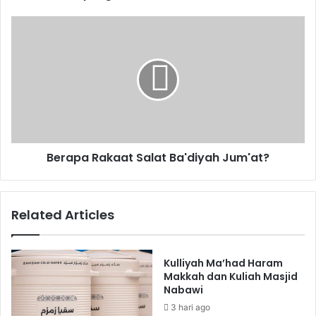
n
d
B
a
e
n
r
d
a
F
p
i
a
k
R
i
a
h
k
Berapa Rakaat Salat Ba'diyah Jum'at?
I
a
b
a
a
t
d
S
Related Articles
a
a
h
l
(
a
1
t
Kulliyah Ma’had Haram
)
B
Makkah dan Kuliah Masjid
Nabawi
a
'
3 hari ago