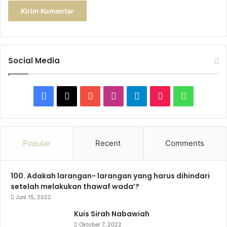
Social Media
F
X
Y
I
T
T
W
a
o
n
e
i
h
c
u
s
l
k
a
Popular
Recent
Comments
e
T
t
e
T
t
100. Adakah larangan- larangan yang harus dihindari
b
u
a
g
o
s
setelah melakukan thawaf wada’?
o
b
g
r
k
A
Juni 15, 2022
Kuis Sirah Nabawiah
o
e
r
a
p
Oktober 7, 2022