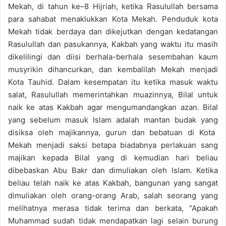
Mekah
, di tahun ke
–
8 Hijriah, ketika Rasu
l
ullah bersama
para sahabat
menaklukkan Kota Mekah.
P
endud
uk kota
Mekah tidak berdaya
dan
dikejutkan dengan kedatanga
n
Rasulullah dan pasukannya, Ka
k
bah yang waktu itu masih
dikelilingi dan diisi berhala-berhala sesembahan kaum
musyrikin dihancurkan, dan kembalilah Mekah menjadi
Kota Tauhid. Dalam kese
mpatan itu ketika masuk waktu
s
ala
t, Rasulullah memerintahkan mua
zinnya
,
Bilal untuk
naik ke
atas
Kak
bah
agar
mengumandangkan azan
.
Bilal
yang sebelum masuk Islam adalah mantan budak yang
disiksa oleh majikannya, gurun
dan bebatuan di Kota
Mekah menjadi saksi betapa biadabnya perlakuan sang
majikan kepada Bilal yang di kemudian hari beliau
dibebaskan Abu Bakr dan dimuliakan oleh Islam. Ketika
beliau
telah naik ke atas
Kak
bah, bangunan yang sangat
dimuliakan oleh orang-orang Arab, salah seorang yang
melihatnya me
rasa tidak terima dan berkata
, “A
pakah
Mu
h
ammad sudah tidak mendapatkan lagi selain burun
g