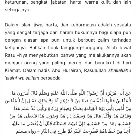
keturunan, pangkat, jabatan, harta, warna kulit, dan lain
sebagainya.
Dalam Islam jiwa, harta,
dan
kehormatan adalah sesuatu
yang sangat terjaga dan haram hukumnya
bagi
siapa
pun
dengan alasan
apa
pun untuk berbuat zalim
terhadap
ketiganya. B
ahkan tidak tanggung-tanggung Allah lewat
Rasul
–
Nya menyebutkan
bahwa
yang
melakukannya akan
menjadi orang yang pali
ng merugi dan bangkrut di hari
K
iamat
.
Dalam
hadis
Abu
Hurairah
,
Rasulullah
shallallahu
‘alaihi wa sallam
bersabda
,
عَنْ أَبِي هُرَيْرَةَ أَنَّ رَسُولَ اللَّهِ صَلَّى اللَّهُ عَلَيْهِ وَسَلَّمَ قَالَ أَتَدْرُونَ مَا
الْمُفْلِسُ قَالُوا الْمُفْلِسُ فِينَا مَنْ لاَ دِرْهَمَ لَهُ وَلاَ مَتَاعَ، فَقَالَ إِنَّ الْمُفْلِسَ
مِنْ أُمَّتِي يَأْتِي يَوْمَ الْقِيَامَةِ بِصَلاَةٍ وَصِيَامٍ وَزَكَاةٍ وَيَأْتِي قَدْ شَتَمَ هَذَا
وَقَذَفَ هَذَا وَأَكَلَ مَالَ هَذَا وَسَفَكَ دَمَ هَذَا وَضَرَبَ هَذَا فَيُعْطَى هَذَا مِنْ
حَسَنَاتِهِ وَهَذَا مِنْ حَسَنَاتِهِ فَإِنْ فَنِيَتْ حَسَنَاتُهُ قَبْلَ أَنْ يُقْضَى مَا عَلَيْهِ
أُخِذَ مِنْ خَطَايَاهُمْ فَطُرِحَتْ عَلَيْهِ ثُمَّ طُرِحَ فِي النَّارِ – رواه مسلم