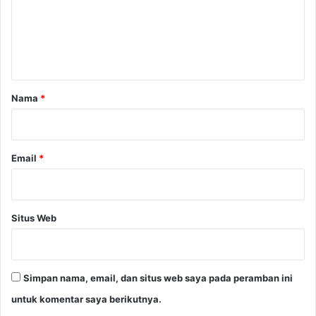
e
n
t
a
r
Nama
*
*
Email
*
Situs Web
Simpan nama, email, dan situs web saya pada peramban ini
untuk komentar saya berikutnya.