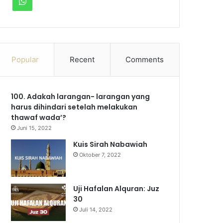
W
c
u
s
l
k
h
e
T
t
e
T
a
b
u
a
g
o
Popular
Recent
Comments
t
o
b
g
r
k
s
100. Adakah larangan- larangan yang
o
e
r
a
A
harus dihindari setelah melakukan
k
a
m
thawaf wada’?
p
Juni 15, 2022
m
p
Kuis Sirah Nabawiah
Oktober 7, 2022
Uji Hafalan Alquran: Juz
30
Juli 14, 2022