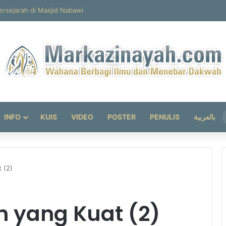
ersejarah di Masjid Nabawi
INFO
KUIS
VIDEO
POSTER
PENULIS
بالعربية
 (2)
 yang Kuat (2)