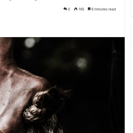
0
165
6 minutes read