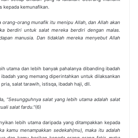
us kepada kemunafikan.
orang-orang munafik itu menipu Allah, dan Allah akan
a berdiri untuk salat mereka berdiri dengan malas.
adapan manusia. Dan tidaklah mereka menyebut Allah
ih utama dan lebih banyak pahalanya dibanding ibadah
li ibadah yang memang diperintahkan untuk dilaksankan
ia, salat tarawih, istisqa, ibadah haji, dll.
da,
“Sesungguhnya salat yang lebih utama adalah salat
li salat fardu.”
(6)
yikan lebih utama daripada yang ditampakkan kepada
ika kamu menampakkan sedekah(mu), maka itu adalah
ya dan kamu berikan kepada orang-orang fakir, maka