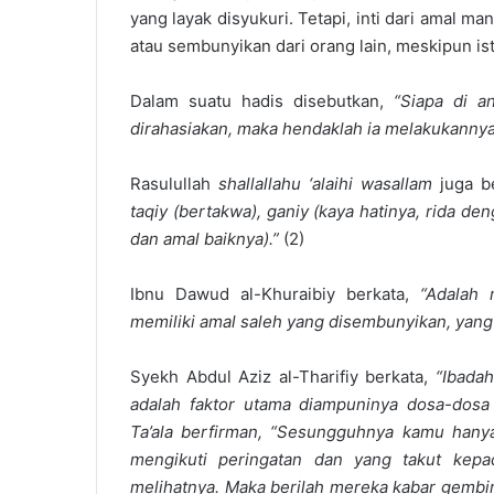
yang layak disyukuri. Tetapi, inti dari amal ma
atau sembunyikan dari orang lain, meskipun ist
Dalam suatu hadis disebutkan,
“Siapa di a
dirahasiakan, maka hendaklah ia melakukannya
Rasulullah
shallallahu ‘alaihi wasallam
juga b
taqiy (bertakwa), ganiy (kaya hatinya, rida d
dan amal baiknya).”
(2)
Ibnu Dawud al-Khuraibiy berkata,
“Adalah 
memiliki amal saleh yang disembunyikan, yang t
Syekh Abdul Aziz al-Tharifiy berkata,
“Ibada
adalah faktor utama diampuninya dosa-dosa k
Ta’ala berfirman, “Sesungguhnya kamu han
mengikuti peringatan dan yang takut ke
melihatnya. Maka berilah mereka kabar gembi