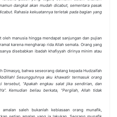
 namun dangkal akan mudah dicabut, sementara pasak
dicabut. Rahasia kekuatannya terletak pada bagian yang
at oleh manusia hingga mendapat sanjungan dan pujian
amal karena mengharap rida Allah semata. Orang yang
sanya disebabkan ibadah khafiyyah dirinya minim atau
ikh Dimasyq, bahwa seseorang datang kepada Hudzaifah
Abdillah! Sesungguhnya aku khawatir termasuk orang
i tersebut, “Apakah engkau salat jika sendirian, dan
Ya”. Kemudian beliau berkata, “Pergilah, Allah tidak
 amalan saleh bukanlah kebiasaan orang munafik,
an setiap amalan yang ia lakukan. Seorang munafik