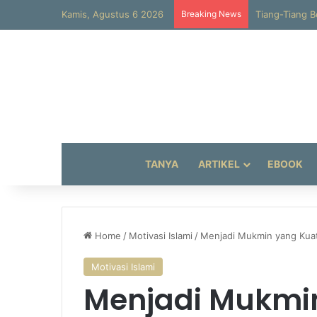
Kamis, Agustus 6 2026
Breaking News
Tiang-Tiang B
TANYA
ARTIKEL
EBOOK
Home
/
Motivasi Islami
/
Menjadi Mukmin yang Kuat
Motivasi Islami
Menjadi Mukmin