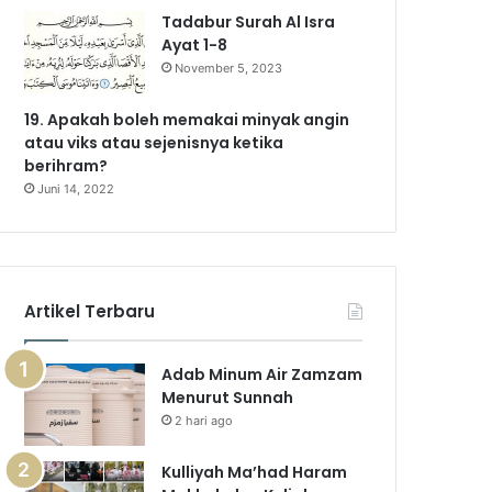
Tadabur Surah Al Isra
Ayat 1-8
November 5, 2023
19. Apakah boleh memakai minyak angin
atau viks atau sejenisnya ketika
berihram?
Juni 14, 2022
Artikel Terbaru
Adab Minum Air Zamzam
Menurut Sunnah
2 hari ago
Kulliyah Ma’had Haram