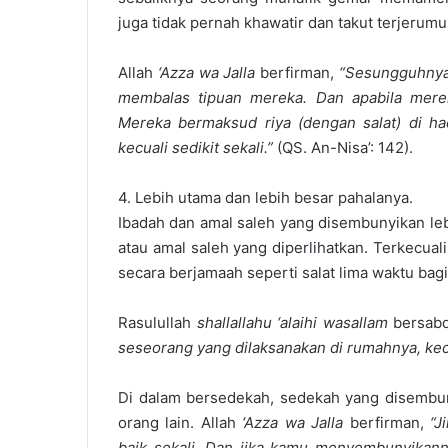
juga tidak pernah khawatir dan takut terjerum
Allah
‘Azza wa Jalla
berfirman,
“Sesungguhnya 
membalas tipuan mereka. Dan apabila merek
Mereka bermaksud riya (dengan salat) di h
kecuali sedikit sekali.”
(QS. An-Nisa’: 142).
4. Lebih utama dan lebih besar pahalanya.
Ibadah dan amal saleh yang disembunyikan leb
atau amal saleh yang diperlihatkan. Terkecua
secara berjamaah seperti salat lima waktu bagi pr
Rasulullah
shallallahu ‘alaihi wasallam
bersab
seseorang yang dilaksanakan di rumahnya, kecua
Di dalam bersedekah, sedekah yang disembun
orang lain. Allah
‘Azza wa Jalla
berfirman,
“J
baik sekali. Dan jika kamu menyembunyikann