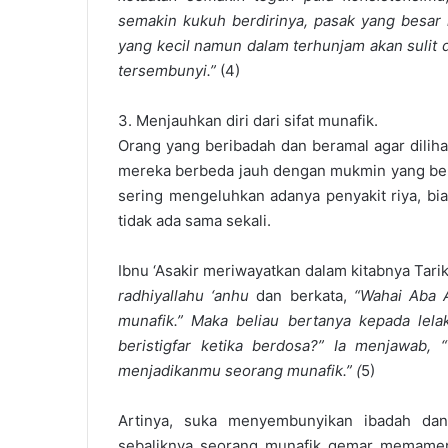
semakin kukuh berdirinya, pasak yang besar
yang kecil namun dalam terhunjam akan sulit 
tersembunyi.”
(4)
3. Menjauhkan diri dari sifat munafik.
Orang yang beribadah dan beramal agar dilih
mereka berbeda jauh dengan mukmin yang ber
sering mengeluhkan adanya penyakit riya, bia
tidak ada sama sekali.
Ibnu ‘Asakir meriwayatkan dalam kitabnya Tar
radhiyallahu ‘anhu
dan berkata,
“Wahai Aba 
munafik.” Maka beliau bertanya kepada lelak
beristigfar ketika berdosa?” Ia menjawab, “
menjadikanmu seorang munafik.” (
5)
Artinya, suka menyembunyikan ibadah dan
sebaliknya seorang munafik gemar memamerk