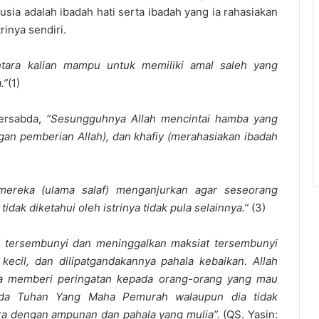
nusia adalah ibadah hati serta ibadah yang ia rahasiakan
rinya sendiri.
ntara kalian mampu untuk memiliki amal saleh yang
.”
(1)
ersabda,
“Sesungguhnya Allah mencintai hamba yang
engan pemberian Allah), dan khafiy (merahasiakan ibadah
mereka (ulama salaf) menganjurkan agar seseorang
idak diketahui oleh istrinya tidak pula selainnya.”
(3)
h tersembunyi dan meninggalkan maksiat tersembunyi
ecil, dan dilipatgandakannya pahala kebaikan. Allah
ya memberi peringatan kepada orang-orang yang mau
pada Tuhan Yang Maha Pemurah walaupun dia tidak
ra dengan ampunan dan pahala yang mulia”.
(QS. Yasin: