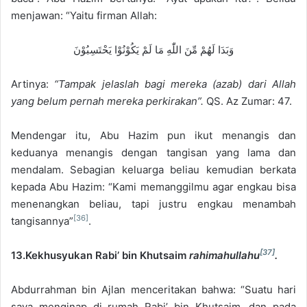
menjawan: “Yaitu firman Allah:
وَبَدَا لَهُمْ مِّنَ اللّٰهِ مَا لَمْ يَكُوْنُوْا يَحْتَسِبُوْنَ
Artinya:
“Tampak jelaslah bagi mereka (azab) dari Allah
yang belum pernah mereka perkirakan”.
QS. Az Zumar: 47.
Mendengar itu, Abu Hazim pun ikut menangis dan
keduanya menangis dengan tangisan yang lama dan
mendalam. Sebagian keluarga beliau kemudian berkata
kepada Abu Hazim: “Kami memanggilmu agar engkau bisa
menenangkan beliau, tapi justru engkau menambah
[36]
tangisannya”
.
[37]
13.Kekhusyukan Rabi’ bin Khutsaim
rahimahullahu
.
Abdurrahman bin Ajlan menceritakan bahwa: “Suatu hari
saya menginap di rumah Rabi’ bin Khutsaim, dan pada