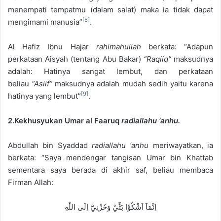
menempati tempatmu (dalam salat) maka ia tidak dapat
[8]
mengimami manusia”
.
Al Hafiz Ibnu Hajar
rahimahullah
berkata: “Adapun
perkataan Aisyah (tentang Abu Bakar)
“Raqiiq”
maksudnya
adalah: Hatinya sangat lembut, dan perkataan
beliau
“Asiif”
maksudnya adalah mudah sedih yaitu karena
[9]
hatinya yang lembut”
.
2.Kekhusyukan Umar al Faaruq
radiallahu ‘anhu.
Abdullah bin Syaddad
radiallahu ‘anhu
meriwayatkan, ia
berkata: “Saya mendengar tangisan Umar bin Khattab
sementara saya berada di akhir saf, beliau membaca
Firman Allah:
اِنَّمَآ اَشْكُوْا بَثِّيْ وَحُزْنِيْٓ اِلَى اللّٰهِ