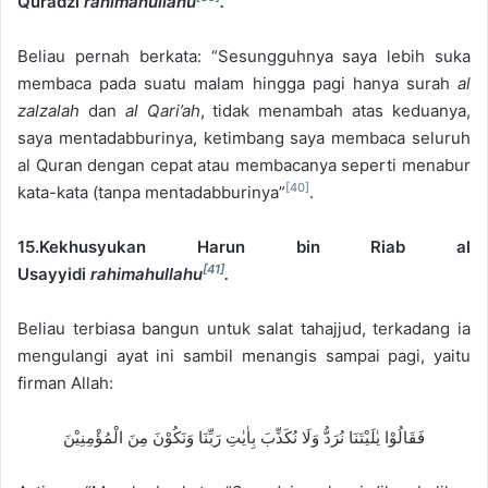
Quradzi
rahimahullahu
.
Beliau pernah berkata: “Sesungguhnya saya lebih suka
membaca pada suatu malam hingga pagi hanya surah
al
zalzalah
dan
al Qari’ah
, tidak menambah atas keduanya,
saya mentadabburinya, ketimbang saya membaca seluruh
al Quran dengan cepat atau membacanya seperti menabur
[40]
kata-kata (tanpa mentadabburinya”
.
15.Kekhusyukan Harun bin Riab al
[41]
Usayyidi
rahimahullahu
.
Beliau terbiasa bangun untuk salat tahajjud, terkadang ia
mengulangi ayat ini sambil menangis sampai pagi, yaitu
firman Allah:
فَقَالُوْا يٰلَيْتَنَا نُرَدُّ وَلَا نُكَذِّبَ بِاٰيٰتِ رَبِّنَا وَنَكُوْنَ مِنَ الْمُؤْمِنِيْنَ