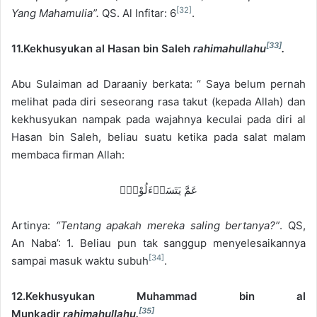
[32]
Yang Mahamulia”.
QS. Al Infitar: 6
.
[33]
11.Kekhusyukan al Hasan bin Saleh
rahimahullahu
.
Abu Sulaiman ad Daraaniy berkata: “ Saya belum pernah
melihat pada diri seseorang rasa takut (kepada Allah) dan
kekhusyukan nampak pada wajahnya keculai pada diri al
Hasan bin Saleh, beliau suatu ketika pada salat malam
membaca firman Allah:
عَمَّ يَتَسَاۤءَلُوْنَۚ
Artinya:
“Tentang apakah mereka saling bertanya?”
. QS,
An Naba’: 1. Beliau pun tak sanggup menyelesaikannya
[34]
sampai masuk waktu subuh
.
12.Kekhusyukan Muhammad bin al
[35]
Munkadir
rahimahullahu.