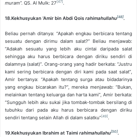
[47]
muram”.
QS. Al Mulk: 27
.
[48]
18.Kekhusyukan ‘Amir bin Abdi Qois
rahimahullahu
.
Beliau pernah ditanya: “Apakah engkau berbicara tentang
sesuatu dengan dirimu dalam salat?” Beliau menjawab:
“Adakah sesuatu yang lebih aku cintai daripada salat
sehingga aku harus berbicara dengan diriku sendiri di
dalamnya (salat)”. Orang-orang yang hadir berkata: “Justru
kami sering berbicara dengan diri kami pada saat salat”,
Amir bertanya: “Apakah tentang surga atau bidadarinya
yang engkau bicarakan itu?”, mereka menjawab: “Bukan,
melainkan tentang keluarga dan harta kami”, Amir berkata:
“Sungguh lebih aku sukai jika tombak-tombak bersilang di
tubuhku dari pada aku harus berbicara dengan diriku
[49]
sendiri tentang selain Allah di dalam salatku”
.
[50]
19.Kekhusyukan Ibrahim at Taimi
rahimahullahu
.