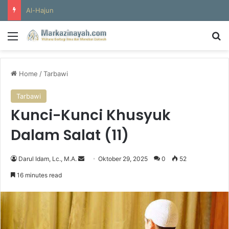
Al-Hajun
Menu
S
Home
/
Tarbawi
Tarbawi
Kunci-Kunci Khusyuk
Dalam Salat (11)
Darul Idam, Lc., M.A.
S
Oktober 29, 2025
0
52
e
16 minutes read
n
d
a
n