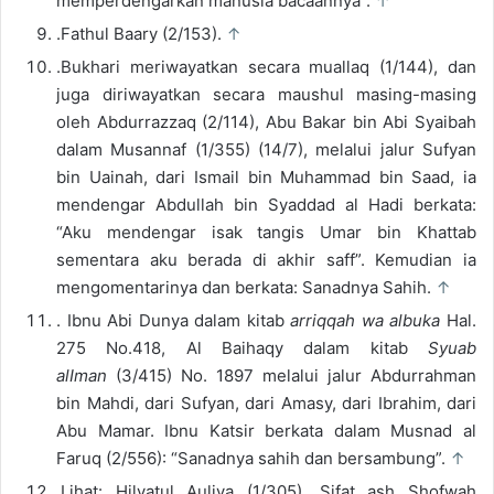
memperdengarkan manusia bacaannya”.
↑
.Fathul Baary (2/153).
↑
.Bukhari meriwayatkan secara muallaq (1/144), dan
juga diriwayatkan secara maushul masing-masing
oleh Abdurrazzaq (2/114), Abu Bakar bin Abi Syaibah
dalam Musannaf (1/355) (14/7), melalui jalur Sufyan
bin Uainah, dari Ismail bin Muhammad bin Saad, ia
mendengar Abdullah bin Syaddad al Hadi berkata:
“Aku mendengar isak tangis Umar bin Khattab
sementara aku berada di akhir saff”. Kemudian ia
mengomentarinya dan berkata: Sanadnya Sahih.
↑
. Ibnu Abi Dunya dalam kitab
arriqqah wa albuka
Hal.
275 No.418, Al Baihaqy dalam kitab
Syuab
alIman
(3/415) No. 1897 melalui jalur Abdurrahman
bin Mahdi, dari Sufyan, dari Amasy, dari Ibrahim, dari
Abu Mamar. Ibnu Katsir berkata dalam Musnad al
Faruq (2/556): “Sanadnya sahih dan bersambung”.
↑
.Lihat: Hilyatul Auliya (1/305), Sifat ash Shofwah