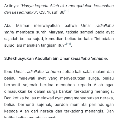
Artinya:
“Hanya kepada Allah aku mengadukan kesusahan
[10]
dan kesedihanku”.
QS. Yusuf: 86
.
Abu Ma’mar meriwayatkan bahwa Umar
radiallahu
‘anhu
membaca surah Maryam, tatkala sampai pada ayat
sajadah beliau sujud, kemudian beliau berkata: “Ini adalah
[11]
sujud lalu manakah tangisan itu?”
.
3.Kekhusyukan Abdullah bin Umar
radiallahu ‘anhuma.
Ibnu Umar
radiallahu ‘anhuma
setiap kali salat malam dan
beliau melewati ayat yang menyebutkan surga, beliau
berhenti sejenak berdoa memohon kepada Allah agar
dimasukkan ke dalam surga bahkan terkadang menangis.
Dan ketika beliau melewati ayat yang menyebutkan neraka,
beliau berhenti sejenak, berdoa meminta perlindungan
kepada Allah dari neraka dan terkadang menangis. Dan
ketika beliau membaca ayat: