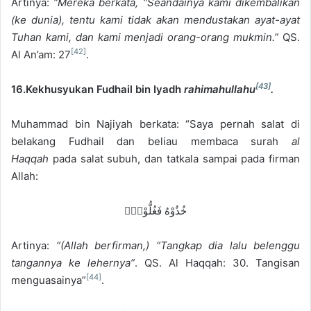
Artinya:
“Mereka berkata, “Seandainya kami dikembalikan
(ke dunia), tentu kami tidak akan mendustakan ayat-ayat
Tuhan kami, dan kami menjadi orang-orang mukmin.”
QS.
[42]
Al An’am: 27
.
[43]
16.Kekhusyukan Fudhail bin Iyadh
rahimahullahu
.
Muhammad bin Najiyah berkata: “Saya pernah salat di
belakang Fudhail dan beliau membaca surah
al
Haqqah
pada salat subuh, dan tatkala sampai pada firman
Allah:
خُذُوْهُ فَغُلُّوْهُۙ
Artinya:
“(Allah berfirman,) “Tangkap dia lalu belenggu
tangannya ke lehernya”
. QS. Al Haqqah: 30. Tangisan
[44]
menguasainya”
.