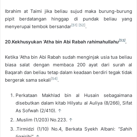
Ibrahim at Taimi jika beliau sujud maka burung-burung
pipit berdatangan hinggap di pundak beliau yang
[51]
[52]
menyerupai tembok bersandar
.
[53]
20.Kekhusyukan ‘Atha bin Abi Rabah
rahimahullahu
.
Ketika ‘Atha bin Abi Rabah sudah menginjak usia tua beliau
biasa salat dengan membaca 200 ayat dari surah al
Baqarah dan beliau tetap dalam keadaan berdiri tegak tidak
[54]
bergerak sama sekali
.
Perkataan Makhlad bin al Husain sebagaimana
disebutkan dalam kitab Hilyatu al Auliya (8/266), Sifat
As Sofwah (2/410).
↑
.Muslim (1/203) No.223.
↑
.Tirmidzi (1/10) No.4, Berkata Syekh Albani:
“Sahih
ligairihi”.
↑