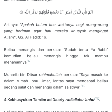
۞ اَلَمْ يَأْنِ لِلَّذِيْنَ اٰمَنُوْٓا اَنْ تَخْشَعَ قُلُوْبُهُمْ لِذِكْرِ اللّٰهِ
Artinya:
“Apakah belum tiba waktunya bagi orang-orang
yang beriman agar hati mereka khusyuk mengingat
Allah?”.
QS. Al Hadid: 16.
Beliau menangis dan berkata: “Sudah tentu Ya Rabb”
kemudian beliau menangis hingga tak mampu
[12]
menahannya
.
Muharib bin Ditsar
rahimahullah
berkata: “Saya masuk ke
dalam rumah Ibnu Umar, lantas saya mendapati beliau
[13]
sedang salat dan menangis dalam salatnya”
.
[14]
4.Kekhusyukan Tamiim ad Daariy
radiallahu ‘anhu
.