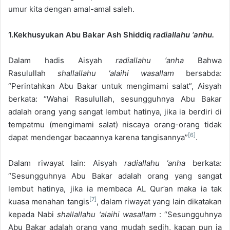
umur kita dengan amal-amal saleh.
1.Kekhusyukan Abu Bakar Ash Shiddiq
radiallahu ‘anhu.
Dalam hadis Aisyah
radiallahu ‘anha
Bahwa
Rasulullah
shallallahu ‘alaihi wasallam
bersabda:
“Perintahkan Abu Bakar untuk mengimami salat”, Aisyah
berkata: “Wahai Rasulullah, sesungguhnya Abu Bakar
adalah orang yang sangat lembut hatinya, jika ia berdiri di
tempatmu (mengimami salat) niscaya orang-orang tidak
[6]
dapat mendengar bacaannya karena tangisannya”
.
Dalam riwayat lain: Aisyah
radiallahu ‘anha
berkata:
“Sesungguhnya Abu Bakar adalah orang yang sangat
lembut hatinya, jika ia membaca AL Qur’an maka ia tak
[7]
kuasa menahan tangis
, dalam riwayat yang lain dikatakan
kepada Nabi
shallallahu ‘alaihi wasallam
: “Sesungguhnya
Abu Bakar adalah orang yang mudah sedih, kapan pun ia