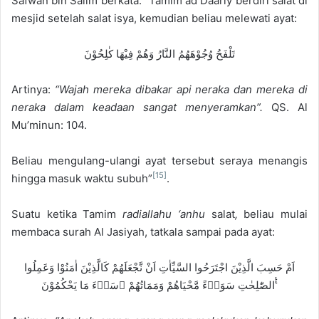
Safwan bin Salim berkata: “Tamim ad Daariy berdiri salat di
mesjid setelah salat isya, kemudian beliau melewati ayat:
تَلْفَحُ وُجُوْهَهُمُ النَّارُ وَهُمْ فِيْهَا كٰلِحُوْنَ
Artinya:
“Wajah mereka dibakar api neraka dan mereka di
neraka dalam keadaan sangat menyeramkan”.
QS. Al
Mu’minun: 104.
Beliau mengulang-ulangi ayat tersebut seraya menangis
[15]
hingga masuk waktu subuh”
.
Suatu ketika Tamim
radiallahu ‘anhu
salat
,
beliau mulai
membaca surah Al Jasiyah, tatkala sampai pada ayat:
اَمْ حَسِبَ الَّذِيْنَ اجْتَرَحُوا السَّيِّاٰتِ اَنْ نَّجْعَلَهُمْ كَالَّذِيْنَ اٰمَنُوْا وَعَمِلُوا
الصّٰلِحٰتِ سَوَاۤءً مَّحْيَاهُمْ وَمَمَاتُهُمْ ۗسَاۤءَ مَا يَحْكُمُوْنَ ࣖࣖ