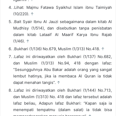
.Lihat: Majmu Fatawa Syaikhul Islam ibnu Taimiyah
(10/220).
↑
.Bait Syair Ibnu Al Jauzi sebagaimana dalam kitab Al
Mudhisy (1/514), dan disebutkan tanpa penisbatan
dalam kitab Lataaif Al Maarif Karya Ibnu Rajab
(1/46).
↑
.Bukhari (1/136) No.679, Muslim (1/313) No.418.
↑
.Lafaz ini diriwayatkan oleh Bukhari (1/137) No.682,
dan Muslim (1/313) No.94, 418 dengan lafaz:
“Sesungguhnya Abu Bakar adalah orang yang sangat
lembut hatinya, jika ia membaca Al Quran ia tidak
dapat menahan tangis”.
↑
.Lafaz ini diriwayatkan oleh Bukhari (1/144) No.713,
dan Muslim (1/313) No. 418 dan lafaz tersebut adalah
lafaz beliau, Adapun lafaz Bukhari: “Kapan saja ia
menempati tempatmu (dalam salat) ia tidak bisa