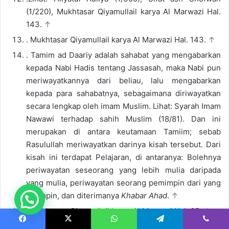
(1/220), Mukhtasar Qiyamullail karya Al Marwazi Hal.
143.
↑
. Mukhtasar Qiyamullail karya Al Marwazi Hal. 143.
↑
. Tamim ad Daariy adalah sahabat yang mengabarkan
kepada Nabi Hadis tentang Jassasah, maka Nabi pun
meriwayatkannya dari beliau, lalu mengabarkan
kepada para sahabatnya, sebagaimana diriwayatkan
secara lengkap oleh imam Muslim. Lihat: Syarah Imam
Nawawi terhadap sahih Muslim (18/81). Dan ini
merupakan di antara keutamaan Tamiim; sebab
Rasulullah meriwayatkan darinya kisah tersebut. Dari
kisah ini terdapat Pelajaran, di antaranya: Bolehnya
periwayatan seseorang yang lebih mulia daripada
yang mulia, periwayatan seorang pemimpin dari yang
dipimpin, dan diterimanya
Khabar Ahad
.
↑
. Mukhtasar Qiyamullail karya Al Marwazi Hal. 65.
↑
. Mukhtasar Qiyamullail Hal. 148.
↑