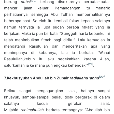
[20]
burung
dubsi
terbang disekitarnya berputar-putar
mencari jalan keluar. Pemandangan itu menarik
perhatiannya, sehingga Abu Tolhah memperhatikannya
beberapa saat. Setelah itu kembali fokus kepada salatnya
namun ternyata ia lupa sudah berapa rakaat yang ia
kerjakan. Maka ia pun berkata: “Sungguh harta kebunku ini
telah menimbulkan fitnah bagi diriku”. Lalu kemudian ia
mendatangi Rasulullah dan menceritakan apa yang
menimpanya di kebunnya, lalu ia berkata: “Wahai
Rasulullah,kebun itu aku sedekahkan karena Allah,
[21]
salurkanlah ia ke mana pun engkau kehendaki”
.
[22]
7.Kekhusyukan Abdullah bin Zubair
radiallahu ‘anhu
.
Beliau sangat mengagungkan salat, hatinya sangat
khusyuk, sampai-sampai beliau tidak bergerak di dalam
salatnya kecuali gerakan salat.
Mujahid
rahimahullah
berkata tentangnya: “Abdullah bin