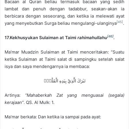
Bacaan al Quran beliau termasuk bacaan yang sedih
lambat dan penuh dengan tadabbur, seakan-akan ia
berbicara dengan seseorang, dan ketika ia melewati ayat
[45]
yang menyebutkan Surga beliau mengulangi-ulanginya
.
[46]
17.Kekhusyukan Sulaiman at Taimi
rahimahullahu
.
Ma’mar Muadzin Sulaiman at Taimi menceritakan: “Suatu
ketika Sulaiman at Taimi salat di sampingku setelah salat
isya dan saya mendengarnya ia membaca:
تَبٰرَكَ الَّذِيْ بِيَدِهِ الْمُلْكُۖ
Artinya:
“Mahaberkah Zat yang menguasai (segala)
kerajaan”
. QS. Al Mulk: 1.
Ma’mar berkata: Dan ketika ia sampai pada ayat: