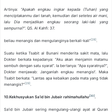
Artinya:
“Apakah engkau ingkar kepada (Tuhan) yang
menciptakanmu dari tanah, kemudian dari setetes air mani,
lalu Dia menjadikan engkau seorang laki-laki yang
sempurna?”.
QS. Al Kahfi: 37.
[28]
beliau menangis dan mengulanginya berkali-kali”
.
Suatu ketika Tsabit al Bunani menderita sakit mata, lalu
Dokter berkata kepadanya: “Aku akan menjamin matamu
sembuh dengan satu syarat”. Ia bertanya: “Apa syaratnya?”,
Dokter menjawab: Janganlah engkau menangis!’. Maka
Tsabit berkata: “Lantas apa kebaikan pada mata yang tidak
[29]
menangis?”
.
[30]
10.Kekhusyukan Sa’id bin Jubair
rahimahullahu
.
Sa’id bin Jubair sering mengulang-ulangi ayat al Quran