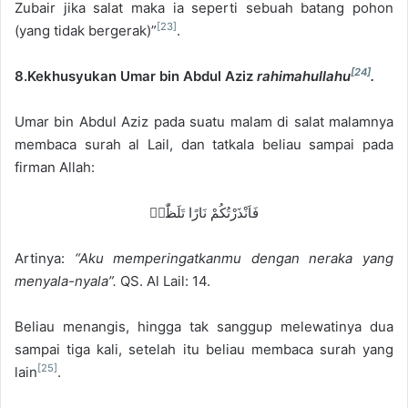
Zubair jika salat maka ia seperti sebuah batang pohon
[23]
(yang tidak bergerak)”
.
[24]
8.Kekhusyukan Umar bin Abdul Aziz
rahimahullahu
.
Umar bin Abdul Aziz pada suatu malam di salat malamnya
membaca surah al Lail, dan tatkala beliau sampai pada
firman Allah:
فَاَنْذَرْتُكُمْ نَارًا تَلَظّٰىۚ
Artinya:
“Aku memperingatkanmu dengan neraka yang
menyala-nyala”.
QS. Al Lail: 14.
Beliau menangis, hingga tak sanggup melewatinya dua
sampai tiga kali, setelah itu beliau membaca surah yang
[25]
lain
.