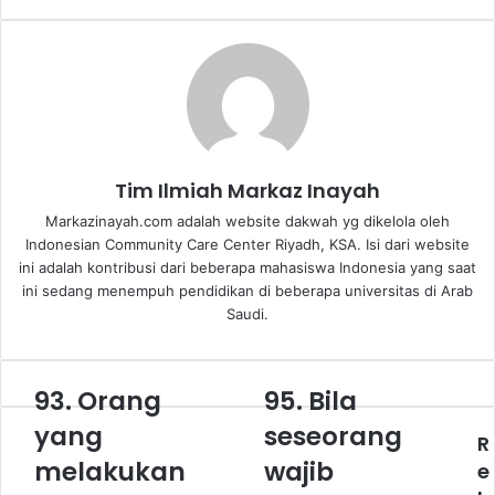
d
a
n
e
m
a
i
Tim Ilmiah Markaz Inayah
l
Markazinayah.com adalah website dakwah yg dikelola oleh
Indonesian Community Care Center Riyadh, KSA. Isi dari website
ini adalah kontribusi dari beberapa mahasiswa Indonesia yang saat
ini sedang menempuh pendidikan di beberapa universitas di Arab
Saudi.
93. Orang
95. Bila
9
9
3
5
yang
seseorang
R
.
.
melakukan
wajib
O
B
e
r
i