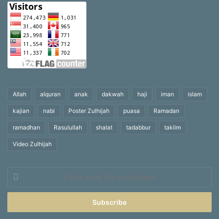
Allah
alquran
anak
dakwah
haji
iman
islam
kajian
nabi
Poster Zulhijah
puasa
Ramadan
ramadhan
Rasulullah
shalat
tadabbur
taklim
Video Zulhijah
Enter
your
Email
address