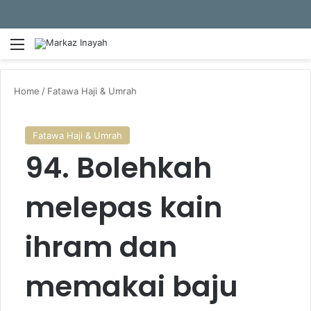
Menu
S
Home
/
Fatawa Haji & Umrah
Fatawa Haji & Umrah
94. Bolehkah
melepas kain
ihram dan
memakai baju