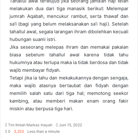
Tahallul awal terwujud jika seorang jama’ah haji telah
l
melakukan dua dari tiga manasik berikut: Melempar
jumrah Aqabah, mencukur rambut, serta thawaf dan
sa’I (bagi yang belum melaksanakan sa’i haji). Setelah
tahallul awal, segala larangan ihram dibolehkan kecuali
hubungan suami istri.
Jika seseorang melepas ihram dan memakai pakaian
biasa sebelum tahallul awal karena tidak tahu
hukumnya atau terlupa maka ia tidak berdosa dan tidak
wajib membayar fidyah.
Tetapi jika ia tahu dan mekakukannya dengan sengaja,
maka wajib atasnya bertaubat dan fidyah dengan
memilih salah satu dari tiga hal; memotong seekor
kambing, atau memberi makan enam orang fakir
miskin atau berpusa tiga hari.
Tim Ilmiah Markaz Inayah
S
Juni 15, 2022
0
3,253
Less than a minute
e
n