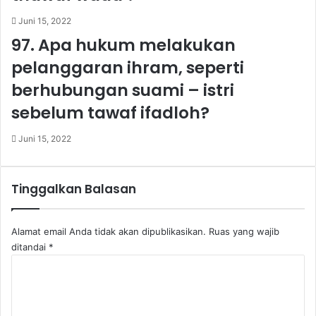
n
g
s
a
Juni 15, 2022
a
n
97. Apa hukum melakukan
'
t
i
i
pelanggaran ihram, seperti
k
n
berhubungan suami – istri
e
y
m
a
sebelum tawaf ifadloh?
b
d
a
e
Juni 15, 2022
l
n
i
g
s
a
Tinggalkan Balasan
e
n
t
p
e
u
Alamat email Anda tidak akan dipublikasikan.
Ruas yang wajib
l
a
ditandai
*
a
s
K
h
a
o
t
3
m
a
h
e
w
a