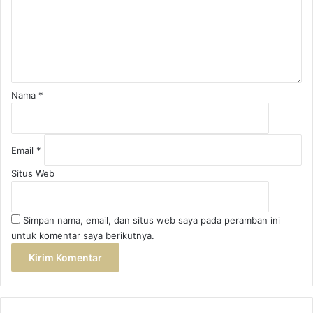
n
a
r
t
f
i
a
i
,
f
k
r
a
a
*
d
p
Nama
*
l
a
o
n
h
i
?
a
Email
*
h
a
Situs Web
r
u
s
Simpan nama, email, dan situs web saya pada peramban ini
m
untuk komentar saya berikutnya.
e
l
a
k
u