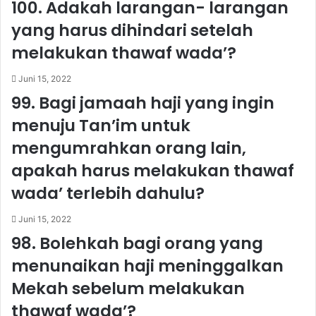
100. Adakah larangan- larangan
a
y
m
a
yang harus dihindari setelah
a
r
melakukan thawaf wada’?
t
d
t
a
Juni 15, 2022
u
m
,
,
99. Bagi jamaah haji yang ingin
a
n
menuju Tan’im untuk
p
a
a
m
mengumrahkan orang lain,
k
u
apakah harus melakukan thawaf
a
n
h
i
wada’ terlebih dahulu?
m
n
e
g
Juni 15, 2022
l
i
98. Bolehkah bagi orang yang
a
n
k
m
menunaikan haji meninggalkan
u
e
Mekah sebelum melakukan
k
n
a
g
thawaf wada’?