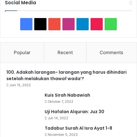
Social Media
k
a
n
n
F
X
Y
I
T
T
W
y
a
a
o
n
e
i
h
?
d
c
u
s
l
k
a
Popular
Recent
Comments
a
e
T
t
n
e
T
t
b
100. Adakah larangan- larangan yang harus dihindari
b
u
a
g
o
s
o
setelah melakukan thawaf wada’?
l
o
b
g
r
k
A
Juni 15, 2022
e
h
Kuis Sirah Nabawiah
o
e
r
a
p
k
Oktober 7, 2022
a
k
a
m
p
Uji Hafalan Alquran: Juz 30
h
i
Juli 14, 2022
m
a
Tadabur Surah Al Isra Ayat 1-8
b
November 5, 2023