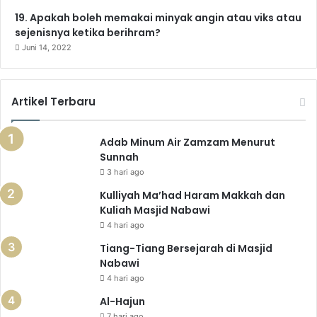
e
r
19. Apakah boleh memakai minyak angin atau viks atau
p
sejenisnya ketika berihram?
u
Juni 14, 2022
a
s
a
Artikel Terbaru
s
e
t
Adab Minum Air Zamzam Menurut
e
Sunnah
l
3 hari ago
a
h
Kulliyah Ma’had Haram Makkah dan
h
Kuliah Masjid Nabawi
a
4 hari ago
r
Tiang-Tiang Bersejarah di Masjid
i
Nabawi
–
4 hari ago
h
a
Al-Hajun
r
7 hari ago