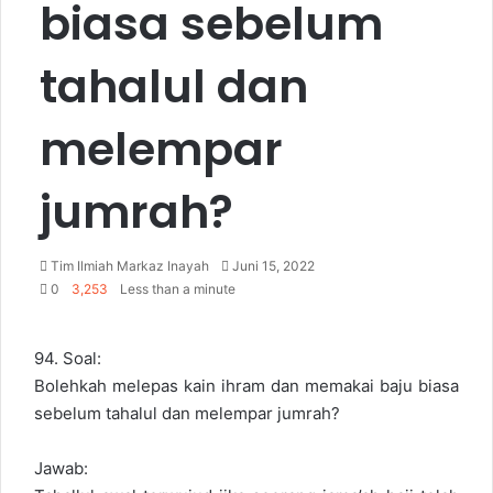
biasa sebelum
tahalul dan
melempar
jumrah?
Tim Ilmiah Markaz Inayah
S
Juni 15, 2022
0
3,253
Less than a minute
e
n
d
94. Soal:
a
n
Bolehkah melepas kain ihram dan memakai baju biasa
e
sebelum tahalul dan melempar jumrah?
m
a
Jawab:
i