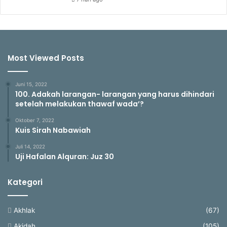
i
T
a
s
y
Most Viewed Posts
r
i
q
Juni 15, 2022
?
100. Adakah larangan- larangan yang harus dihindari
setelah melakukan thawaf wada’?
Oktober 7, 2022
Kuis Sirah Nabawiah
Juli 14, 2022
Uji Hafalan Alquran: Juz 30
Kategori
Akhlak
(67)
Akidah
(105)