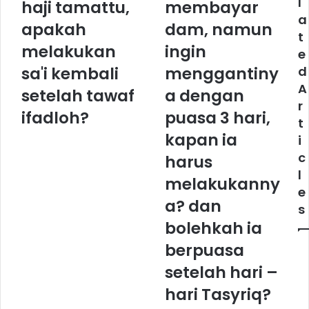
l
haji tamattu,
membayar
a
l
a
n
apakah
a
dam, namun
t
g
s
melakukan
ingin
e
y
e
a
s
sa'i kembali
menggantiny
d
n
e
A
setelah tawaf
a dengan
g
o
r
m
r
ifadloh?
puasa 3 hari,
t
e
a
kapan ia
i
l
n
a
g
c
harus
k
w
l
melakukanny
u
a
e
k
j
a? dan
s
a
i
bolehkah ia
n
b
h
m
berpuasa
a
e
setelah hari –
j
m
i
b
hari Tasyriq?
t
a