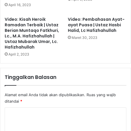
April 16, 2023
Video: Kisah Heroik
Video: Pembahasan Ayat-
Ramadan Terbaik | Ustaz
ayat Puasa | Ustaz Hasbi
Berian Muntaqo Fatkhuri,
Halid, Lc Hafizhahullah
Lc., M.A. Hafizhahullah |
Maret 30, 2023
Ustaz Mubarak Umar, Lc.
Hafizhahullah
April 2, 2023
Tinggalkan Balasan
Alamat email Anda tidak akan dipublikasikan.
Ruas yang wajib
ditandai
*
K
o
m