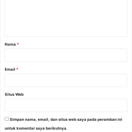
e
n
t
a
r
Nama
*
*
Email
*
Situs Web
Simpan nama, email, dan situs web saya pada peramban ini
untuk komentar saya berikutnya.