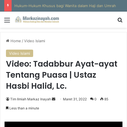
Hukum-Hukum Khusus bagi Wanita dalam Haji dan Umrah
Menu
Se
Home
/
Video Islami
Video Islami
Video: Tadabbur Ayat-ayat
Tentang Puasa | Ustaz
Hasbi Halid, Lc.
Send
Tim Ilmiah Markaz Inayah
Maret 31, 2022
0
85
an
Less than a minute
email