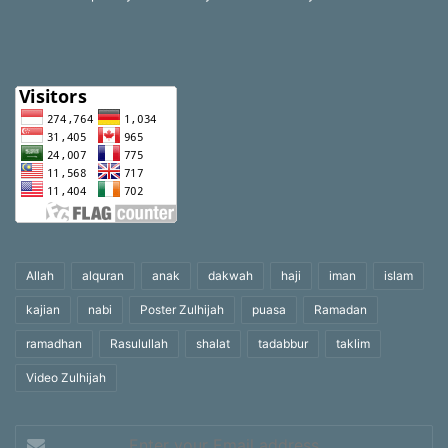
Allah
alquran
anak
dakwah
haji
iman
islam
kajian
nabi
Poster Zulhijah
puasa
Ramadan
ramadhan
Rasulullah
shalat
tadabbur
taklim
Video Zulhijah
Enter