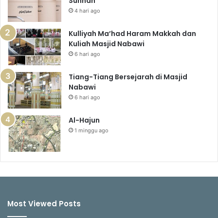
Sunnah
4 hari ago
Kulliyah Ma’had Haram Makkah dan
Kuliah Masjid Nabawi
6 hari ago
Tiang-Tiang Bersejarah di Masjid
Nabawi
6 hari ago
Al-Hajun
1 minggu ago
Most Viewed Posts