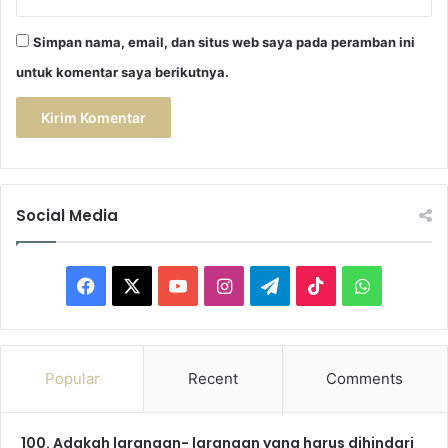
Simpan nama, email, dan situs web saya pada peramban ini
untuk komentar saya berikutnya.
Social Media
F
X
Y
I
T
T
W
a
o
n
e
i
h
c
u
s
l
k
a
Popular
Recent
Comments
e
T
t
e
T
t
100. Adakah larangan- larangan yang harus dihindari
b
u
a
g
o
s