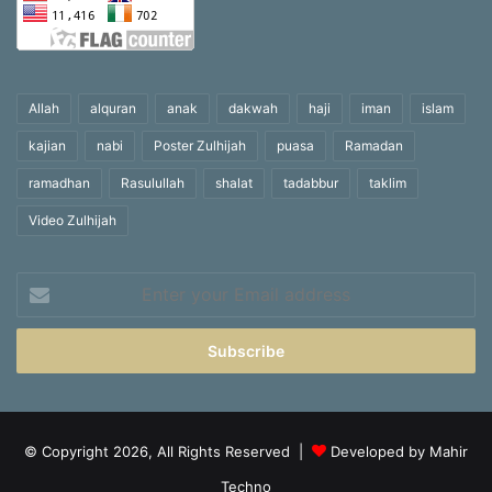
Allah
alquran
anak
dakwah
haji
iman
islam
kajian
nabi
Poster Zulhijah
puasa
Ramadan
ramadhan
Rasulullah
shalat
tadabbur
taklim
Video Zulhijah
Enter
your
Email
address
© Copyright 2026, All Rights Reserved |
Developed by Mahir
Techno