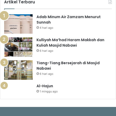
Artikel Terbaru
Adab Minum Air Zamzam Menurut
Sunnah
4 hari ago
Kulliyah Ma’had Haram Makkah dan
Kuliah Masjid Nabawi
6 hari ago
Tiang-Tiang Bersejarah di Masjid
Nabawi
6 hari ago
Al-Hajun
1 minggu ago