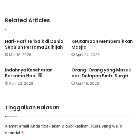
u
r
r
Related Articles
ā
’
(
P
Hari-Hari Terbaik di Dunia:
Keutamaan Membersihkan
e
Sepuluh Pertama Zulhijah
Masjid
m
Mei 16, 2026
April 24, 2026
b
a
Indahnya Keseharian
Orang-Orang yang Masuk
c
Bersama Nabi ﷺ
dari Delapan Pintu Surga
a
April 23, 2026
April 16, 2026
A
l
-
Q
Tinggalkan Balasan
u
r
’
Alamat email Anda tidak akan dipublikasikan.
Ruas yang wajib
a
ditandai
*
n