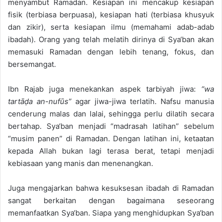
menyambut Ramadan. Kesiapan ini mencakup kesiapan
fisik (terbiasa berpuasa), kesiapan hati (terbiasa khusyuk
dan zikir), serta kesiapan ilmu (memahami adab-adab
ibadah). Orang yang telah melatih dirinya di Sya‘ban akan
memasuki Ramadan dengan lebih tenang, fokus, dan
bersemangat.
Ibn Rajab juga menekankan aspek tarbiyah jiwa:
“wa
tartāḍa an-nufūs”
agar jiwa-jiwa terlatih. Nafsu manusia
cenderung malas dan lalai, sehingga perlu dilatih secara
bertahap. Sya‘ban menjadi “madrasah latihan” sebelum
“musim panen” di Ramadan. Dengan latihan ini, ketaatan
kepada Allah bukan lagi terasa berat, tetapi menjadi
kebiasaan yang manis dan menenangkan.
Juga mengajarkan bahwa kesuksesan ibadah di Ramadan
sangat berkaitan dengan bagaimana seseorang
memanfaatkan Sya‘ban. Siapa yang menghidupkan Sya‘ban