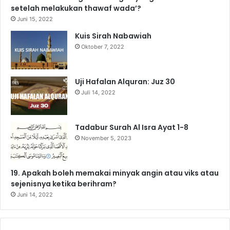
setelah melakukan thawaf wada’?
o
b
g
r
k
A
Juni 15, 2022
Kuis Sirah Nabawiah
o
e
r
a
p
Oktober 7, 2022
k
a
m
p
m
Uji Hafalan Alquran: Juz 30
Juli 14, 2022
Tadabur Surah Al Isra Ayat 1-8
November 5, 2023
19. Apakah boleh memakai minyak angin atau viks atau
sejenisnya ketika berihram?
Juni 14, 2022