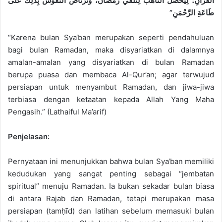
الْقُرْآنِ؛ لِيَحْصُلَ التَّأَهُّبُ لِتَلَقِّي رَمَضَانَ، وَتَرْتَاضَ النُّفُوسُ بِذَلِكَ عَلَى
a
طَاعَةِ الرَّحْمَنِ”
i
l
“Karena bulan Sya‘ban merupakan seperti pendahuluan
bagi bulan Ramadan, maka disyariatkan di dalamnya
amalan-amalan yang disyariatkan di bulan Ramadan
berupa puasa dan membaca Al-Qur’an; agar terwujud
persiapan untuk menyambut Ramadan, dan jiwa-jiwa
terbiasa dengan ketaatan kepada Allah Yang Maha
Pengasih.” (Lathaiful Ma’arif)
Penjelasan:
Pernyataan ini menunjukkan bahwa bulan Sya‘ban memiliki
kedudukan yang sangat penting sebagai “jembatan
spiritual” menuju Ramadan. Ia bukan sekadar bulan biasa
di antara Rajab dan Ramadan, tetapi merupakan masa
persiapan (tamḥīd) dan latihan sebelum memasuki bulan