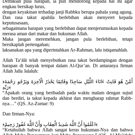
Demikian pula harapan, ia pun mendorong kepada hal itu agar
engkau bersikap lurus,
dengan keyakinan terhadap janji Rabbku berupa pahala yang agung.
Dan rasa takut apabila berlebihan akan menyeret kepada
keputusasaan,
sebagaimana harapan yang berlebihan dapat menjerumuskan kepada
merasa aman dari makar dan hukuman Allah.
Maka jangan meremehkan, jangan pula berlebihan, tetapi
bersikaplah pertengahan;
laksanakan apa yang diperintahkan Ar-Rahman, lalu istiqamahlah.
Allah Ta‘ālā telah menyebutkan rasa takut berdampingan dengan
harapan di banyak tempat dalam Al-Qur’an. Di antaranya firman
Allah Jalla Jalaluh:
﴿أَمَّنْ هُوَ قَانِتٌ ءَانَاءَ اللَّيْلِ سَاجِدًا وَقَائِمًا يَحْذَرُ الْآخِرَةَ وَيَرْجُو رَحْمَةَ
رَبِّهِ﴾
“Apakah orang yang beribadah pada waktu malam dengan sujud
dan berdiri, ia takut kepada akhirat dan mengharap rahmat Rabb-
nya…” (QS. Az-Zumar: 9)
Dan firman-Nya:
﴿اعْلَمُوا أَنَّ اللَّهَ شَدِيدُ الْعِقَابِ وَأَنَّ اللَّهَ غَفُورٌ رَحِيمٌ﴾
“Ketahuilah bahwa Allah sangat keras hukuman-Nya dan bahwa