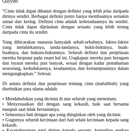
Qayyim:
“Cinta tidak dapat dibatasi dengan definisi yang lebih jelas daripada
dirinya sendiri. Berbagai definisi justru hanya membuatnya semakin
samar dan kering. Definisi cinta adalah keberadaannya itu sendiri.
Cinta tidak dapat dijelaskan dengan sesuatu yang lebih terang
daripada cinta itu sendiri.
Yang dibicarakan manusia hanyalah sebab-sebabnya, faktor-faktor
yang melahirkannya, tanda-tandanya, bukti-buktinya, buah-
buahnya, dan hukum-hukumnya. Seluruh definisi dan penjelasan
mereka berputar pada enam hal ini. Ungkapan mereka pun beragam
dan isyarat mereka pun banyak, sesuai dengan kadar pemahaman
seseorang, kedudukannya, keadaannya, dan kemampuannya dalam
mengungkapkan.” Selesai.
Di antara definisi dan penjelasan tentang cinta (mahabbah) yang
disebutkan para ulama adalah:
• Mendahulukan yang dicintai di atas seluruh yang menemani.
• Menyesuaikan diri dengan sang kekasih, baik saat bersama
maupun saat tidak bersamanya.
• Selarasnya hati dengan apa yang diinginkan oleh yang dicintai.
• Gugurnya seluruh kecintaan dari hati selain kecintaan kepada sang
kekasih.
• Kecenderungan total dirimu kepada sesuatu, kemudian engkau