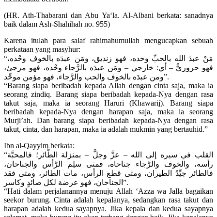
(HR. Ath-Thabarani dan Abu Ya‘la. Al-Albani berkata: sanadnya
baik dalam Ash-Shahihah no. 955)
Karena itulah para salaf rahimahumullah mengucapkan sebuah
perkataan yang masyhur:
“مَنْ عبدَ الله بالحبِّ وحده، فهو زنديق، ومَن عبدَه بالخوف وحْده،
فهو حروريٌّ – أي: خارجي – ومَن عبدَه بالرَّجاء وحْده، فهو مرجئ،
ومن عبدَه بالخوف والحب والرَّجاء، فهو مؤمن موحِّد”.
“Barang siapa beribadah kepada Allah dengan cinta saja, maka ia
seorang zindiq. Barang siapa beribadah kepada-Nya dengan rasa
takut saja, maka ia seorang Haruri (Khawarij). Barang siapa
beribadah kepada-Nya dengan harapan saja, maka ia seorang
Murji’ah. Dan barang siapa beribadah kepada-Nya dengan rasa
takut, cinta, dan harapan, maka ia adalah mukmin yang bertauhid.”
Ibn al-Qayyim berkata:
“القلب في سيره إلى الله – عزَّ وجلَّ – بمنزلة الطَّائر؛ فالمحبَّة
رأسه، والخوف والرَّجاء جناحاه، فمتى سلِم الرَّأس والجناحان،
فالطائر جيِّدُ الطيران، ومتى قطع الرأس، مات الطائر، ومتى فقد
الجناحان، فهو عرضة لكل صائدٍ وكاسر”.
“Hati dalam perjalanannya menuju Allah ‘Azza wa Jalla bagaikan
seekor burung. Cinta adalah kepalanya, sedangkan rasa takut dan
harapan adalah kedua sayapnya. Jika kepala dan kedua sayapnya