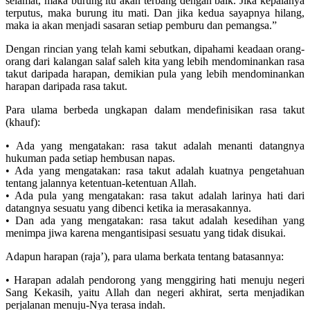
selamat, maka burung itu akan terbang dengan baik. Jika kepalanya
terputus, maka burung itu mati. Dan jika kedua sayapnya hilang,
maka ia akan menjadi sasaran setiap pemburu dan pemangsa.”
Dengan rincian yang telah kami sebutkan, dipahami keadaan orang-
orang dari kalangan salaf saleh kita yang lebih mendominankan rasa
takut daripada harapan, demikian pula yang lebih mendominankan
harapan daripada rasa takut.
Para ulama berbeda ungkapan dalam mendefinisikan rasa takut
(khauf):
• Ada yang mengatakan: rasa takut adalah menanti datangnya
hukuman pada setiap hembusan napas.
• Ada yang mengatakan: rasa takut adalah kuatnya pengetahuan
tentang jalannya ketentuan-ketentuan Allah.
• Ada pula yang mengatakan: rasa takut adalah larinya hati dari
datangnya sesuatu yang dibenci ketika ia merasakannya.
• Dan ada yang mengatakan: rasa takut adalah kesedihan yang
menimpa jiwa karena mengantisipasi sesuatu yang tidak disukai.
Adapun harapan (raja’), para ulama berkata tentang batasannya:
• Harapan adalah pendorong yang menggiring hati menuju negeri
Sang Kekasih, yaitu Allah dan negeri akhirat, serta menjadikan
perjalanan menuju-Nya terasa indah.