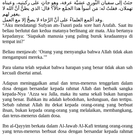
جئتُ إلى سفيان الثَّوري عشيَّة عرفة، وهو جاثٍ على ركبتيه، وعيناه
تهملان، فقلتُ له: مَن أسوأ هذا الجمْع حالاً؟ قال: الذي يظنُّ أنَّ الله لا
يغفِر لهم.
وقد أجْمع العلماءُ على أنَّ الرَّجاء لا يصحُّ إلا مع العمل.
“Aku mendatangi Sufyan ats-Tsauri pada sore hari Arafah. Saat itu
beliau berlutut dan kedua matanya berlinang air mata. Aku bertanya
kepadanya: ‘Siapakah manusia yang paling buruk keadaannya di
tempat ini?’
Beliau menjawab: ‘Orang yang menyangka bahwa Allah tidak akan
mengampuni mereka.’”
Para ulama telah sepakat bahwa harapan yang benar tidak akan sah
kecuali disertai amal.
Adapun meninggalkan amal dan terus-menerus tenggelam dalam
dosa dengan bersandar kepada rahmat Allah dan berbaik sangka
kepada-Nya ‘Azza wa Jalla, maka itu sama sekali bukan harapan
yang benar. Bahkan itu adalah kebodohan, kedunguan, dan tertipu.
Sebab rahmat Allah itu dekat kepada orang-orang yang berbuat
ihsan, bukan kepada orang-orang yang melalaikan, membangkang,
dan terus-menerus dalam dosa.
Ibn al-Qayyim berkata dalam Al-Jawab Al-Kafi tentang orang-orang
yang terus-menerus berbuat dosa dengan bersandar kepada rahmat