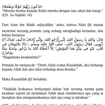
﴿يَدْعُونَ رَبَّهُمْ خَوْفًا وَطَمَعًا﴾
“Mereka berdoa kepada Rabb mereka dengan rasa takut dan harap.”
(QS. As-Sajdah: 16)
Dari Anas bin Malik raḍiyallāhu ‘anhu, bahwa Nabi ﷺ masuk
menemui seorang pemuda yang sedang menghadapi kematian, lalu
beliau bertanya:
((كيف تَجِدُكَ؟)) قالَ: واللهِ يا رسولَ اللهِ، إنِّي أَرْجُو اللهَ، وإنِّي أخَافُ
ذُنُوبِي، فَقَالَ رَسُولُ اللهِ – صلَّى اللهُ عليْه وسلَّم -: ((لا يَجْتَمِعَانِ في
قَلْبِ عَبْدٍ في مِثْلِ هَذا الْمَوْطِنِ؛ إلاَّ أعْطَاهُ اللهُ ما يَرْجُو، وآمَنَهُ ممَّا
يَخَافُ)).
“Bagaimana keadaanmu?”
Pemuda itu menjawab: “Demi Allah wahai Rasulullah, aku berharap
kepada Allah dan aku takut terhadap dosa-dosaku.”
Maka Rasulullah ﷺ bersabda:
“Tidaklah keduanya berkumpul dalam hati seorang hamba pada
keadaan seperti ini melainkan Allah akan memberinya apa yang ia
harapkan dan mengamankannya dari apa yang ia takutkan.”