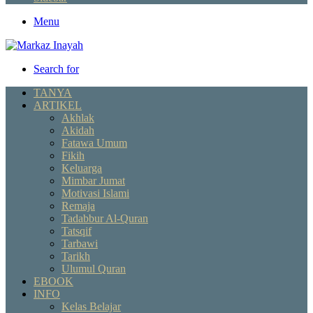
Menu
Search for
TANYA
ARTIKEL
Akhlak
Akidah
Fatawa Umum
Fikih
Keluarga
Mimbar Jumat
Motivasi Islami
Remaja
Tadabbur Al-Quran
Tatsqif
Tarbawi
Tarikh
Ulumul Quran
EBOOK
INFO
Kelas Belajar