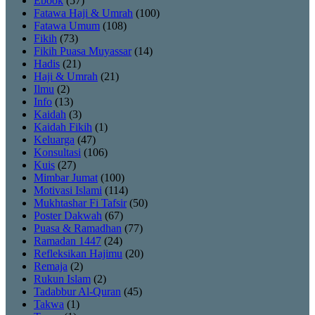
Ebook
(57)
Fatawa Haji & Umrah
(100)
Fatawa Umum
(108)
Fikih
(73)
Fikih Puasa Muyassar
(14)
Hadis
(21)
Haji & Umrah
(21)
Ilmu
(2)
Info
(13)
Kaidah
(3)
Kaidah Fikih
(1)
Keluarga
(47)
Konsultasi
(106)
Kuis
(27)
Mimbar Jumat
(100)
Motivasi Islami
(114)
Mukhtashar Fi Tafsir
(50)
Poster Dakwah
(67)
Puasa & Ramadhan
(77)
Ramadan 1447
(24)
Refleksikan Hajimu
(20)
Remaja
(2)
Rukun Islam
(2)
Tadabbur Al-Quran
(45)
Takwa
(1)