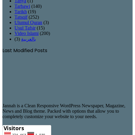
Tanya
(1)
Tarbawi
(140)
Tarikh
(19)
Tatsqif
(252)
Ulumul Quran
(3)
Usul Tafsir
(15)
Video Islami
(200)
(3)
بالعربية
Last Modified Posts
Jannah is a Clean Responsive WordPress Newspaper, Magazine,
News and Blog theme. Packed with options that allow you to
completely customize your website to your needs.