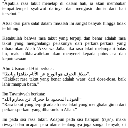
“Apabila rasa takut menetap di dalam hati, ia akan membakar
tempat-tempat syahwat darinya dan mengusir dunia dari hati
tersebut.”
Atsar dari para salaf dalam masalah ini sangat banyak hingga tidak
terhitung.
Ketahuilah bahwa rasa takut yang terpuji dan benar adalah rasa
takut yang menghalangi pelakunya dari perkara-perkara yang
diharamkan Allah ‘Azza wa Jalla. Jika rasa takut melampaui batas
itu, maka dikhawatirkan akan menyeret kepada putus asa dan
keputusasaan.
Abu Utsman al-Hiri berkata:
“صِدْق الخوف هو الورع عن الآثام ظاهرًا وباطنًا”.
“Hakikat rasa takut yang benar adalah wara‘ dari dosa-dosa, baik
lahir maupun batin.”
Ibn Taymiyyah berkata:
“الخوف المحمود ما حجزك عن محارم الله”.
“Rasa takut yang terpuji adalah rasa takut yang menghalangimu dari
perkara-perkara yang diharamkan Allah.”
Ini pada sisi rasa takut. Adapun pada sisi harapan (raja’), maka
riwayat dan ucapan para ulama tentangnya juga sangat banyak, di