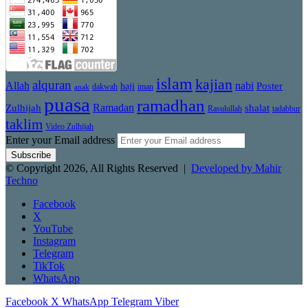
islam
kajian
alquran
Allah
nabi
Poster
haji
dakwah
iman
anak
puasa
ramadhan
Zulhijah
Ramadan
shalat
Rasulullah
tadabbur
taklim
Video Zulhijah
Enter your Email address
© Copyright 2026, All Rights Reserved |
Developed by Mahir
Techno
Facebook
X
YouTube
Instagram
Telegram
TikTok
WhatsApp
Facebook
X
WhatsApp
Telegram
Viber