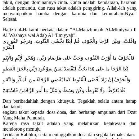
takut, dengan dominannya cinta. Cinta adalah kendaraan, harapan
adalah pemandu, dan rasa takut adalah penggiring. Allah-lah yang
menyampaikan hamba dengan karunia dan kemurahan-Nya.”
Selesai.
Hafizh al-Hakami berkata dalam “Al-Manzhumah Al-Mimiyyah fi
Al-Washaya wal Adab Al-‘Ilmiyyah”:
واقْنُتْ، وَبَيْنَ الرَّجَا وَالْخَوْفِ قُمْ أَبَدًا تَخْشَى الذُّنُوبَ، وَتَرْجُو عَفْوَ ذِي
الْكَرَمِ
فَالْخَوْفُ مَا أَوْرَثَ التَّقْوَى، وَحَثَّ عَلَى مَرْضَاةِ رَبِّي، وَهَجْرِ الْإِثْمِ وَالْإِثَمِ
كَذَا الرَّجَا مَا عَلَى هَذَا يَحُثُّ لِتَقْصِدْ يَقِينٌ بِمَوْعُودِ رَبِّي بِالْجَزَا الْعَظَمِ
وَالْخَوْفُ إِنْ زَادَ أَفْضَى لِلْقُنُوطِ كَمَا يُفْضِي الرَّجَاءُ مِنَ الْمَكْرِ وَالنِّقَمِ
فَلَا تُفَرِّطْ، وَلَا تُفْرِطْ، وَكُنْ وَسَطًا وَامْثُلْ مَا أَمَرَ الرَّحْمٰنُ فَاسْتَقِمْ
Dan beribadahlah dengan khusyuk. Tegaklah selalu antara harap
dan takut;
engkau takut kepada dosa-dosa, dan berharap ampunan dari Dzat
Yang Maha Pemurah.
Karena rasa takut adalah yang melahirkan ketakwaan dan
mendorong menuju
keridaan Rabbku, serta meninggalkan dosa dan segala kemaksiatan.