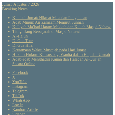
Jumat, Agustus 7 2026
Breaking News
Khutbah Jumat: Nikmat Mata dan Penglihatan
Adab Minum Air Zamzam Menurut Sunnah
Kulliyah Ma’had Haram Makkah dan Kuliah Masjid Nabawi
Tiang-Tiang Bersejarah di Masjid Nabawi
Al-Hajun
Di Gua Tsur
Di Gua Hira
Keutamaan Waktu Mustajab pada Hari Jumat
Hukum-Hukum Khusus bagi Wanita dalam Haji dan Umrah
Adab-adab Menghadiri Kajian dan Halaqah Al-Qur’an
Secara Online
Facebook
X
YouTube
Instagram
Telegram
TikTok
WhatsApp
Log In
Random Article
Sidebar