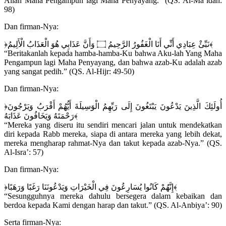
Allah Maha Pengampun lagi Maha Penyayang.” (QS. Al-Ma’idah:
98)
Dan firman-Nya:
﴿نَبِّئْ عِبَادِي أَنِّي أَنَا الْغَفُورُ الرَّحِيمُ ۝ وَأَنَّ عَذَابِي هُوَ الْعَذَابُ الْأَلِيمُ﴾
“Beritakanlah kepada hamba-hamba-Ku bahwa Aku-lah Yang Maha
Pengampun lagi Maha Penyayang, dan bahwa azab-Ku adalah azab
yang sangat pedih.” (QS. Al-Hijr: 49-50)
Dan firman-Nya:
﴿أُولَئِكَ الَّذِينَ يَدْعُونَ يَبْتَغُونَ إِلَى رَبِّهِمُ الْوَسِيلَةَ أَيُّهُمْ أَقْرَبُ وَيَرْجُونَ
رَحْمَتَهُ وَيَخَافُونَ عَذَابَهُ﴾
“Mereka yang diseru itu sendiri mencari jalan untuk mendekatkan
diri kepada Rabb mereka, siapa di antara mereka yang lebih dekat,
mereka mengharap rahmat-Nya dan takut kepada azab-Nya.” (QS.
Al-Isra’: 57)
Dan firman-Nya:
﴿إِنَّهُمْ كَانُوا يُسَارِعُونَ فِي الْخَيْرَاتِ وَيَدْعُونَنَا رَغَبًا وَرَهَبًا﴾
“Sesungguhnya mereka dahulu bersegera dalam kebaikan dan
berdoa kepada Kami dengan harap dan takut.” (QS. Al-Anbiya’: 90)
Serta firman-Nya: