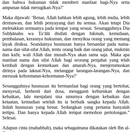
dan bahwa hukuman tidak memberi manfaat bagi-Nya serta
ampunan tidak merugikan-Nya?’
Maka dijawab: ‘Benar, Allah bahkan lebih agung, lebih mulia, lebih
dermawan, dan lebih penyayang dari itu semua. Akan tetapi Dia
meletakkan semuanya pada tempat yang sesuai. Sesungguhnya Dia
Subḥānahu wa Ta‘ālā disifati dengan hikmah, kemuliaan,
pembalasan, kerasnya hukuman, dan menyiksa orang yang memang
layak disiksa. Seandainya husnuzan hanya bersandar pada nama-
nama dan sifat-sifat Allah, tentu orang baik dan orang jahat, mukmin
dan kafir, wali Allah dan musuh-Nya akan sama saja. Maka apa
manfaat nama dan sifat Allah bagi seorang penjahat yang telah
kembali dengan kemurkaan dan amarah-Nya, menjerumuskan
dirinya pada laknat-Nya, melanggar larangan-larangan-Nya, dan
merusak kehormatan-kehormatan-Nya?’
Sesungguhnya husnuzan itu bermanfaat bagi orang yang bertobat,
menyesal, berhenti dari dosa, mengganti keburukan dengan
kebaikan, lalu menjalani sisa umurnya dengan kebaikan dan
ketaatan, kemudian setelah itu ia berbaik sangka kepada Allah.
Inilah husnuzan yang benar. Sedangkan yang pertama hanyalah
tertipu. Dan hanya kepada Allah tempat memohon pertolongan.”
Selesai.
Adapun cinta (mahabbah), maka sebagaimana dikatakan oleh Ibn al-