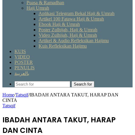
Puasa & Ramadhan
Haji Umrah
Aplikasi Telegram Bekal Haji & Umrah
Artikel 100 Fatawa Haji & Umrah
Ebook Haji & Umrah
Poster Zulhijah, Haji & Umrah
Video Zulhijah, Haji & Umrah
Artikel & Audio Refleksikan Hajimu
Kuis Refleksikan Hajimu
KUIS
VIDEO
POSTER
PENULIS
بالعربية
Search for
Home
/
Tatsqif
/
IBADAH ANTARA TAKUT, HARAP DAN
CINTA
Tatsqif
IBADAH ANTARA TAKUT, HARAP
DAN CINTA