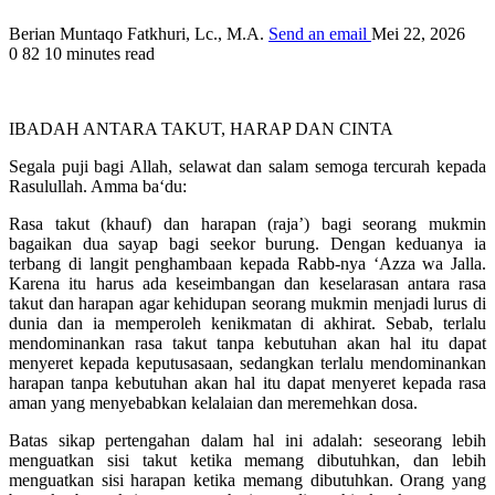
Berian Muntaqo Fatkhuri, Lc., M.A.
Send an email
Mei 22, 2026
0
82
10 minutes read
IBADAH ANTARA TAKUT, HARAP DAN CINTA
Segala puji bagi Allah, selawat dan salam semoga tercurah kepada
Rasulullah. Amma ba‘du:
Rasa takut (khauf) dan harapan (raja’) bagi seorang mukmin
bagaikan dua sayap bagi seekor burung. Dengan keduanya ia
terbang di langit penghambaan kepada Rabb-nya ‘Azza wa Jalla.
Karena itu harus ada keseimbangan dan keselarasan antara rasa
takut dan harapan agar kehidupan seorang mukmin menjadi lurus di
dunia dan ia memperoleh kenikmatan di akhirat. Sebab, terlalu
mendominankan rasa takut tanpa kebutuhan akan hal itu dapat
menyeret kepada keputusasaan, sedangkan terlalu mendominankan
harapan tanpa kebutuhan akan hal itu dapat menyeret kepada rasa
aman yang menyebabkan kelalaian dan meremehkan dosa.
Batas sikap pertengahan dalam hal ini adalah: seseorang lebih
menguatkan sisi takut ketika memang dibutuhkan, dan lebih
menguatkan sisi harapan ketika memang dibutuhkan. Orang yang