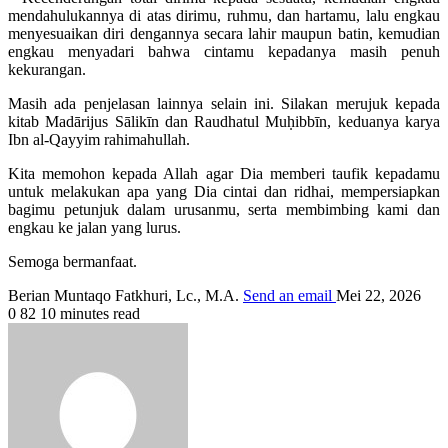
mendahulukannya di atas dirimu, ruhmu, dan hartamu, lalu engkau
menyesuaikan diri dengannya secara lahir maupun batin, kemudian
engkau menyadari bahwa cintamu kepadanya masih penuh
kekurangan.
Masih ada penjelasan lainnya selain ini. Silakan merujuk kepada
kitab Madārijus Sālikīn dan Raudhatul Muḥibbīn, keduanya karya
Ibn al-Qayyim rahimahullah.
Kita memohon kepada Allah agar Dia memberi taufik kepadamu
untuk melakukan apa yang Dia cintai dan ridhai, mempersiapkan
bagimu petunjuk dalam urusanmu, serta membimbing kami dan
engkau ke jalan yang lurus.
Semoga bermanfaat.
Berian Muntaqo Fatkhuri, Lc., M.A.
Send an email
Mei 22, 2026
0
82
10 minutes read