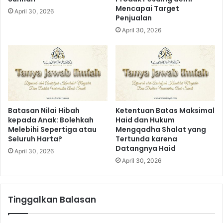
T
d
Mencapai Target
April 30, 2026
u
a
Penjualan
a
n
April 30, 2026
?
R
a
s
a
T
a
k
u
Batasan Nilai Hibah
Ketentuan Batas Maksimal
kepada Anak: Bolehkah
Haid dan Hukum
t
Melebihi Sepertiga atau
Mengqadha Shalat yang
d
Seluruh Harta?
Tertunda karena
i
Datangnya Haid
R
April 30, 2026
April 30, 2026
u
m
a
h
Tinggalkan Balasan