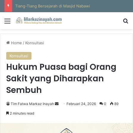
Al-Hajun
Menu
S
Home
/
Konsultasi
Konsultasi
Hukum Puasa bagi Orang
Sakit yang Diharapkan
Sembuh
Tim Fatwa Markaz Inayah
S
Februari 24, 2026
0
89
e
2 minutes read
n
d
a