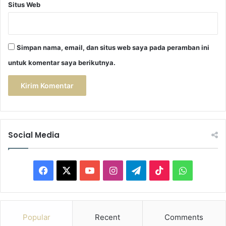
Situs Web
Simpan nama, email, dan situs web saya pada peramban ini
untuk komentar saya berikutnya.
Social Media
F
X
Y
I
T
T
W
a
o
n
e
i
h
c
u
s
l
k
a
Popular
Recent
Comments