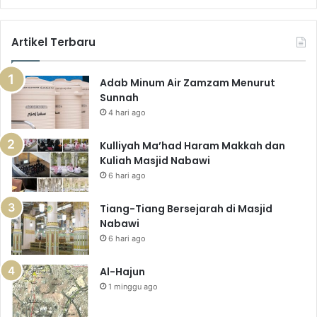
Artikel Terbaru
Adab Minum Air Zamzam Menurut
Sunnah
4 hari ago
Kulliyah Ma’had Haram Makkah dan
Kuliah Masjid Nabawi
6 hari ago
Tiang-Tiang Bersejarah di Masjid
Nabawi
6 hari ago
Al-Hajun
1 minggu ago