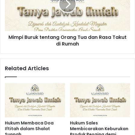
a
i
t
B
a
u
u
r
M
u
e
Mimpi Buruk tentang Orang Tua dan Rasa Takut
k
n
di Rumah
t
g
e
u
n
m
t
Related Articles
r
a
a
n
h
g
k
O
a
r
n
a
O
n
r
g
a
T
Hukum Membaca Doa
Hukum Sales
n
u
Iftitah dalam Shalat
Membicarakan Keburukan
g
a
Sunnah
Produk Pesaing demi