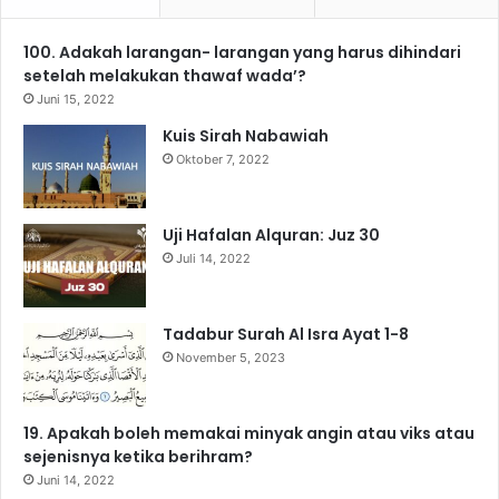
e
T
t
e
T
t
100. Adakah larangan- larangan yang harus dihindari
b
u
a
g
o
s
setelah melakukan thawaf wada’?
o
b
g
r
k
A
Juni 15, 2022
Kuis Sirah Nabawiah
o
e
r
a
p
Oktober 7, 2022
k
a
m
p
m
Uji Hafalan Alquran: Juz 30
Juli 14, 2022
Tadabur Surah Al Isra Ayat 1-8
November 5, 2023
19. Apakah boleh memakai minyak angin atau viks atau
sejenisnya ketika berihram?
Juni 14, 2022