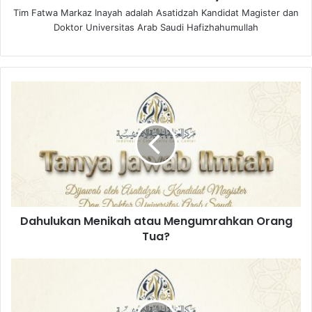
Tim Fatwa Markaz Inayah adalah Asatidzah Kandidat Magister dan
Doktor Universitas Arab Saudi Hafizhahumullah
D
a
h
u
l
u
k
a
n
Dahulukan Menikah atau Mengumrahkan Orang
M
Tua?
e
n
i
M
k
i
a
m
h
p