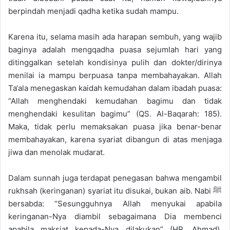
berpindah menjadi qadha ketika sudah mampu.
Karena itu, selama masih ada harapan sembuh, yang wajib
baginya adalah mengqadha puasa sejumlah hari yang
ditinggalkan setelah kondisinya pulih dan dokter/dirinya
menilai ia mampu berpuasa tanpa membahayakan. Allah
Ta‘ala menegaskan kaidah kemudahan dalam ibadah puasa:
“Allah menghendaki kemudahan bagimu dan tidak
menghendaki kesulitan bagimu” (QS. Al-Baqarah: 185).
Maka, tidak perlu memaksakan puasa jika benar-benar
membahayakan, karena syariat dibangun di atas menjaga
jiwa dan menolak mudarat.
Dalam sunnah juga terdapat penegasan bahwa mengambil
rukhsah (keringanan) syariat itu disukai, bukan aib. Nabi ﷺ
bersabda: “Sesungguhnya Allah menyukai apabila
keringanan-Nya diambil sebagaimana Dia membenci
apabila maksiat kepada-Nya dilakukan” (HR. Ahmad).