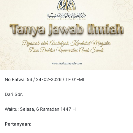
n
e
m
a
i
l
No Fatwa: 56 / 24-02-2026 / TF 01-MI
Dari Sdr.
Waktu: Selasa, 6 Ramadan 1447 H
Pertanyaan
: