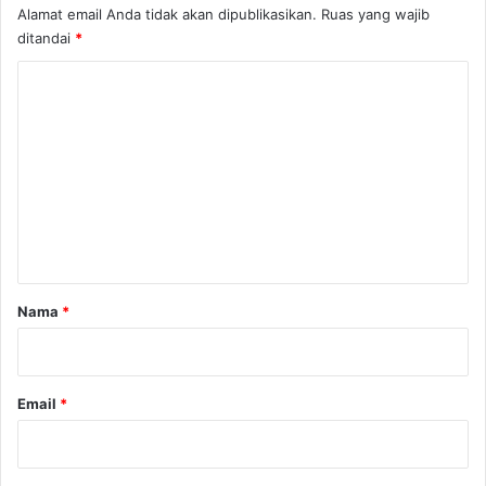
Alamat email Anda tidak akan dipublikasikan.
Ruas yang wajib
ditandai
*
K
o
m
e
n
t
a
r
Nama
*
*
Email
*