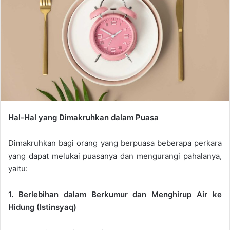
e
m
a
i
l
Hal-Hal yang Dimakruhkan dalam Puasa
Dimakruhkan bagi orang yang berpuasa beberapa perkara
yang dapat melukai puasanya dan mengurangi pahalanya,
yaitu:
1. Berlebihan dalam Berkumur dan Menghirup Air ke
Hidung (Istinsyaq)