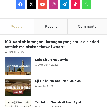
F
X
Y
I
T
T
W
a
o
n
e
i
h
c
u
s
l
k
a
Popular
Recent
Comments
e
T
t
e
T
t
100. Adakah larangan- larangan yang harus dihindari
b
u
a
g
o
s
setelah melakukan thawaf wada’?
o
b
g
r
k
A
Juni 15, 2022
Kuis Sirah Nabawiah
o
e
r
a
p
Oktober 7, 2022
k
a
m
p
m
Uji Hafalan Alquran: Juz 30
Juli 14, 2022
Tadabur Surah Al Isra Ayat 1-8