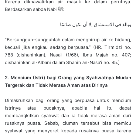
Karena dikhawatirkan air masuk ke dalam perutnya.
Berdasarkan sabda Nabi ﷺ:
وبالغ في الاستنشاق إلا أن تكون صائمًا
“Bersungguh-sungguhlah dalam menghirup air ke hidung,
kecuali jika engkau sedang berpuasa.” (HR. Tirmidzi no.
788 (dishahihkan), Nasa’i (1/66), Ibnu Majah no. 407;
dishahihkan al-Albani dalam Shahih an-Nasa’i no. 85.)
2. Mencium (Istri) bagi Orang yang Syahwatnya Mudah
Tergerak dan Tidak Merasa Aman atas Dirinya
Dimakruhkan bagi orang yang berpuasa untuk mencium
istrinya atau budaknya, apabila hal itu dapat
membangkitkan syahwat dan ia tidak merasa aman dari
rusaknya puasa. Sebab, ciuman tersebut bisa memicu
syahwat yang menyeret kepada rusaknya puasa karena