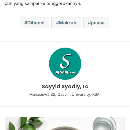
pun yang sampai ke tenggorokannya.
Dibenci
Makruh
puasa
Sayyid Syadly, Lc
Mahasiswa S2, Qassim University, KSA.
H
a