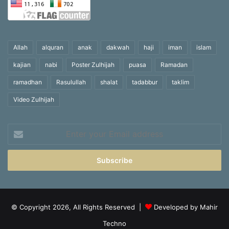
Allah
alquran
anak
dakwah
haji
iman
islam
kajian
nabi
Poster Zulhijah
puasa
Ramadan
ramadhan
Rasulullah
shalat
tadabbur
taklim
Video Zulhijah
Enter
your
Email
address
© Copyright 2026, All Rights Reserved |
Developed by Mahir
Techno