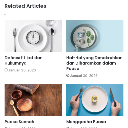
s
Related Articles
a
a
m
P
u
a
s
a
Definisi I‘tikaf dan
Hal-Hal yang Dimakruhkan
Hukumnya
dan Diharamkan dalam
Puasa
Januari 30, 2026
Januari 30, 2026
Puasa Sunnah
Mengqadha Puasa