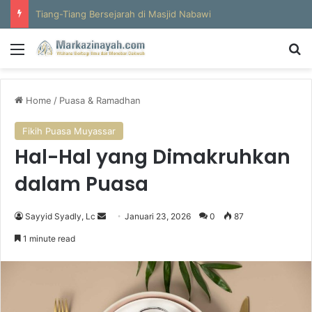
Al-Hajun
Menu
S
Home
/
Puasa & Ramadhan
Fikih Puasa Muyassar
Hal-Hal yang Dimakruhkan
dalam Puasa
Sayyid Syadly, Lc
S
Januari 23, 2026
0
87
e
1 minute read
n
d
a
n