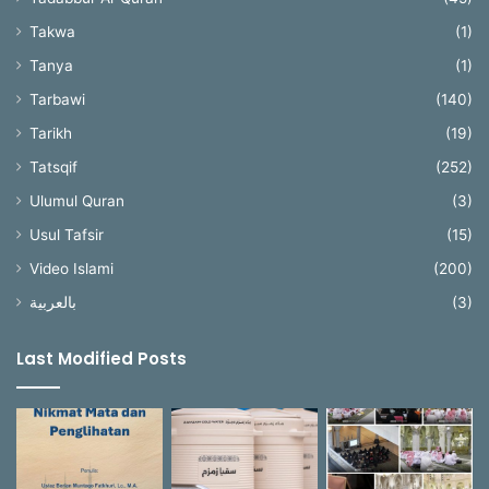
Takwa
(1)
Tanya
(1)
Tarbawi
(140)
Tarikh
(19)
Tatsqif
(252)
Ulumul Quran
(3)
Usul Tafsir
(15)
Video Islami
(200)
بالعربية
(3)
Last Modified Posts