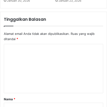
Januari 30, 2026
Januari 23, 2026
Tinggalkan Balasan
Alamat email Anda tidak akan dipublikasikan.
Ruas yang wajib
ditandai
*
K
o
m
e
n
t
a
r
Nama
*
*