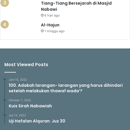
Tiang-Tiang Bersejarah di Masjid
Nabawi
6 hari ago
Al-Hajun
1 minggu ago
Most Viewed Posts
Juni 15, 2022
100. Adakah larangan- larangan yang harus dihindari
setelah melakukan thawaf wada’?
Oktober 7, 2022
Kuis Sirah Nabawiah
Juli 14, 2022
Uji Hafalan Alquran: Juz 30