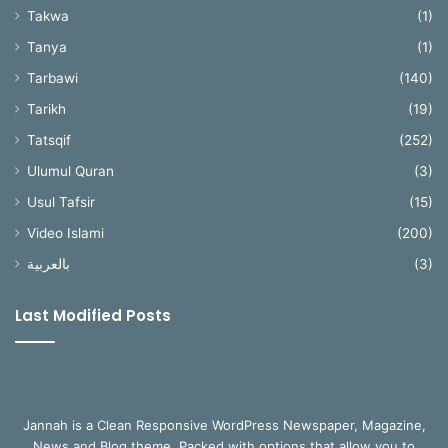
Takwa
(1)
Tanya
(1)
Tarbawi
(140)
Tarikh
(19)
Tatsqif
(252)
Ulumul Quran
(3)
Usul Tafsir
(15)
Video Islami
(200)
بالعربية
(3)
Last Modified Posts
Jannah is a Clean Responsive WordPress Newspaper, Magazine,
News and Blog theme. Packed with options that allow you to