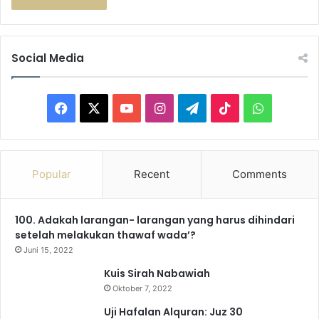
Social Media
F
X
Y
I
T
T
W
a
o
n
e
i
h
c
u
s
l
k
a
Popular
Recent
Comments
e
T
t
e
T
t
100. Adakah larangan- larangan yang harus dihindari
b
u
a
g
o
s
setelah melakukan thawaf wada’?
o
b
g
r
k
A
Juni 15, 2022
Kuis Sirah Nabawiah
o
e
r
a
p
Oktober 7, 2022
k
a
m
p
Uji Hafalan Alquran: Juz 30