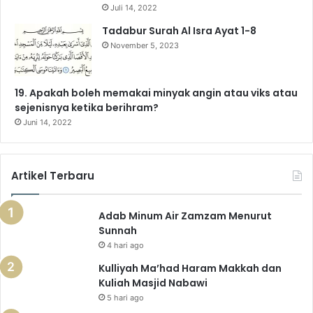
Juli 14, 2022
m
Tadabur Surah Al Isra Ayat 1-8
November 5, 2023
19. Apakah boleh memakai minyak angin atau viks atau
sejenisnya ketika berihram?
Juni 14, 2022
Artikel Terbaru
Adab Minum Air Zamzam Menurut
Sunnah
4 hari ago
Kulliyah Ma’had Haram Makkah dan
Kuliah Masjid Nabawi
5 hari ago