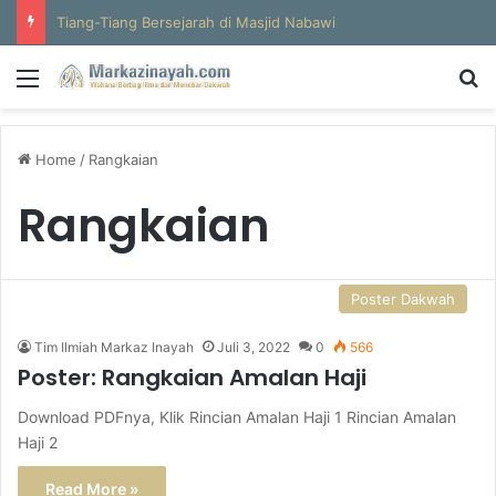
Tiang-Tiang Bersejarah di Masjid Nabawi
Menu
S
Home
/
Rangkaian
Rangkaian
Poster Dakwah
Tim Ilmiah Markaz Inayah
Juli 3, 2022
0
566
Poster: Rangkaian Amalan Haji
Download PDFnya, Klik Rincian Amalan Haji 1 Rincian Amalan
Haji 2
Read More »