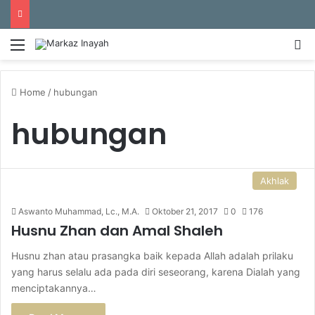
Menu
S
Home
/
hubungan
hubungan
Akhlak
Aswanto Muhammad, Lc., M.A.
Oktober 21, 2017
0
176
Husnu Zhan dan Amal Shaleh
Husnu zhan atau prasangka baik kepada Allah adalah prilaku
yang harus selalu ada pada diri seseorang, karena Dialah yang
menciptakannya…