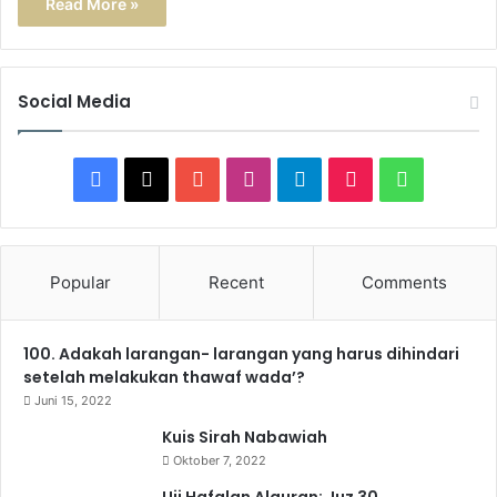
Read More »
Social Media
F
X
Y
I
T
T
W
a
o
n
e
i
h
c
u
s
l
k
a
Popular
Recent
Comments
e
T
t
e
T
t
100. Adakah larangan- larangan yang harus dihindari
b
u
a
g
o
s
setelah melakukan thawaf wada’?
o
b
g
r
k
A
Juni 15, 2022
Kuis Sirah Nabawiah
o
e
r
a
p
Oktober 7, 2022
k
a
m
p