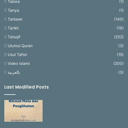
Takwa
(1)
Tanya
(1)
Tarbawi
(140)
Tarikh
(19)
Tatsqif
(252)
Ulumul Quran
(3)
Usul Tafsir
(15)
Video Islami
(200)
بالعربية
(3)
Last Modified Posts