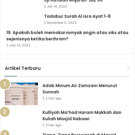
Uji Hafalan Alquran: Juz 30
Juli 14, 2022
m
Tadabur Surah Al Isra Ayat 1-8
November 5, 2023
19. Apakah boleh memakai minyak angin atau viks atau
sejenisnya ketika berihram?
Juni 14, 2022
Artikel Terbaru
Adab Minum Air Zamzam Menurut
Sunnah
2 hari ago
Kulliyah Ma’had Haram Makkah dan
Kuliah Masjid Nabawi
3 hari ago