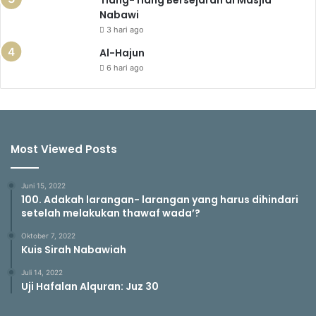
Tiang-Tiang Bersejarah di Masjid
Nabawi
3 hari ago
Al-Hajun
6 hari ago
Most Viewed Posts
Juni 15, 2022
100. Adakah larangan- larangan yang harus dihindari
setelah melakukan thawaf wada’?
Oktober 7, 2022
Kuis Sirah Nabawiah
Juli 14, 2022
Uji Hafalan Alquran: Juz 30