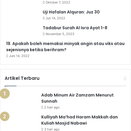
Oktober 7, 2022
k
a
m
p
Uji Hafalan Alquran: Juz 30
Juli 14, 2022
m
Tadabur Surah Al Isra Ayat 1-8
November 5, 2023
19. Apakah boleh memakai minyak angin atau viks atau
sejenisnya ketika berihram?
Juni 14, 2022
Artikel Terbaru
Adab Minum Air Zamzam Menurut
Sunnah
2 hari ago
Kulliyah Ma’had Haram Makkah dan
Kuliah Masjid Nabawi
3 hari ago