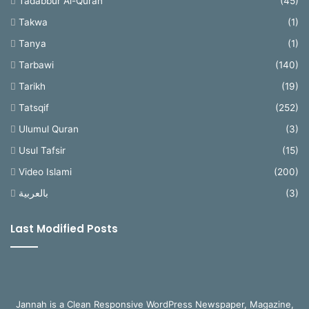
Tadabbur Al-Quran
(45)
Takwa
(1)
Tanya
(1)
Tarbawi
(140)
Tarikh
(19)
Tatsqif
(252)
Ulumul Quran
(3)
Usul Tafsir
(15)
Video Islami
(200)
بالعربية
(3)
Last Modified Posts
Jannah is a Clean Responsive WordPress Newspaper, Magazine,