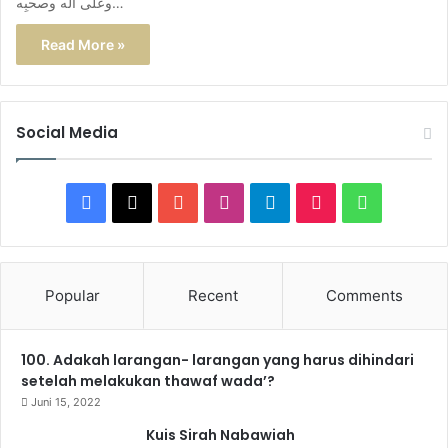
وعلى آله وصحبِه…
Read More »
Social Media
F
X
Y
I
T
T
W
a
o
n
e
i
h
c
u
s
l
k
a
Popular
Recent
Comments
e
T
t
e
T
t
100. Adakah larangan- larangan yang harus dihindari
b
u
a
g
o
s
setelah melakukan thawaf wada’?
o
b
g
r
k
A
Juni 15, 2022
Kuis Sirah Nabawiah
o
e
r
a
p