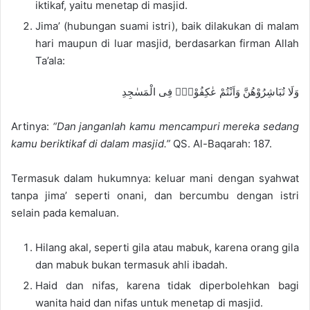
iktikaf, yaitu menetap di masjid.
Jima’ (hubungan suami istri), baik dilakukan di malam
hari maupun di luar masjid, berdasarkan firman Allah
Ta’ala:
وَلَا تُبَاشِرُوْهُنَّ وَاَنْتُمْ عٰكِفُوْنَۙ فِى الْمَسٰجِدِ
Artinya:
“Dan janganlah kamu mencampuri mereka sedang
kamu beriktikaf di dalam masjid.”
QS. Al-Baqarah: 187.
Termasuk dalam hukumnya: keluar mani dengan syahwat
tanpa jima’ seperti onani, dan bercumbu dengan istri
selain pada kemaluan.
Hilang akal, seperti gila atau mabuk, karena orang gila
dan mabuk bukan termasuk ahli ibadah.
Haid dan nifas, karena tidak diperbolehkan bagi
wanita haid dan nifas untuk menetap di masjid.