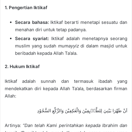
a
1. Pengertian Iktikaf
i
l
Secara bahasa:
Iktikaf berarti menetapi sesuatu dan
menahan diri untuk tetap padanya.
Secara syariat:
Iktikaf adalah menetapnya seorang
muslim yang sudah
mumayyiz
di dalam masjid untuk
beribadah kepada Allah Ta’ala.
2. Hukum Iktikaf
Iktikaf adalah sunnah dan termasuk ibadah yang
mendekatkan diri kepada Allah Ta’ala, berdasarkan firman
Allah:
اَنْ طَهِّرَا بَيْتِيَ لِلطَّاۤىِٕفِيْنَ وَالْعٰكِفِيْنَ وَالرُّكَّعِ السُّجُوْدِ
Artinya:
“Dan telah Kami perintahkan kepada Ibrahim dan