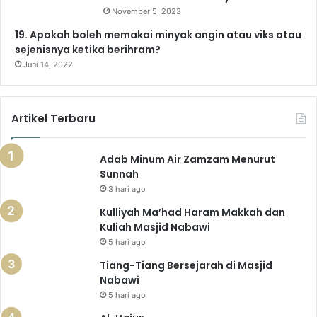
g
November 5, 2023
g
19. Apakah boleh memakai minyak angin atau viks atau
a
sejenisnya ketika berihram?
)
Juni 14, 2022
Artikel Terbaru
Adab Minum Air Zamzam Menurut
Sunnah
3 hari ago
Kulliyah Ma’had Haram Makkah dan
Kuliah Masjid Nabawi
5 hari ago
Tiang-Tiang Bersejarah di Masjid
Nabawi
5 hari ago