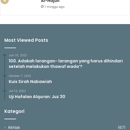
Al-Hajun
1 minggu ago
Most Viewed Posts
Juni 15, 2022
100. Adakah larangan- larangan yang harus dihindari
setelah melakukan thawaf wada’?
Oktober 7, 2022
Kuis Sirah Nabawiah
Juli 14, 2022
Uji Hafalan Alquran: Juz 30
Kategori
Akhlak
(67)