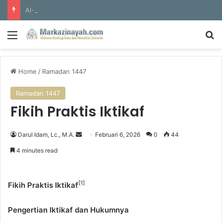
Al-Hajun
Menu
S
Home
/
Ramadan 1447
Ramadan 1447
Fikih Praktis Iktikaf
Darul Idam, Lc., M.A.
S
Februari 6, 2026
0
44
e
4 minutes read
n
d
a
[1]
Fikih Praktis Iktikaf
n
e
Pengertian Iktikaf dan Hukumnya
m