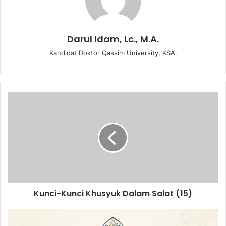
Darul Idam, Lc., M.A.
Kandidat Doktor Qassim University, KSA.
K
u
n
c
i
-
K
u
n
Kunci-Kunci Khusyuk Dalam Salat (15)
c
i
K
H
h
u