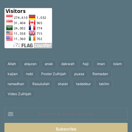
Allah
alquran
anak
dakwah
haji
iman
islam
kajian
nabi
Poster Zulhijah
puasa
Ramadan
ramadhan
Rasulullah
shalat
tadabbur
taklim
Video Zulhijah
Enter
your
Email
address