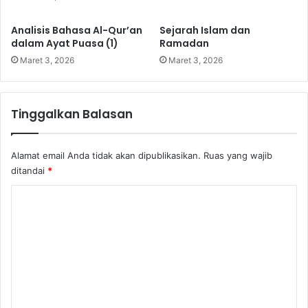
S
e
Analisis Bahasa Al-Qur’an
Sejarah Islam dan
t
dalam Ayat Puasa (1)
Ramadan
o
Maret 3, 2026
Maret 3, 2026
r
a
n
B
Tinggalkan Balasan
e
r
b
Alamat email Anda tidak akan dipublikasikan.
Ruas yang wajib
e
ditandai
*
d
K
a
-
o
B
m
e
d
e
a
n
(
R
t