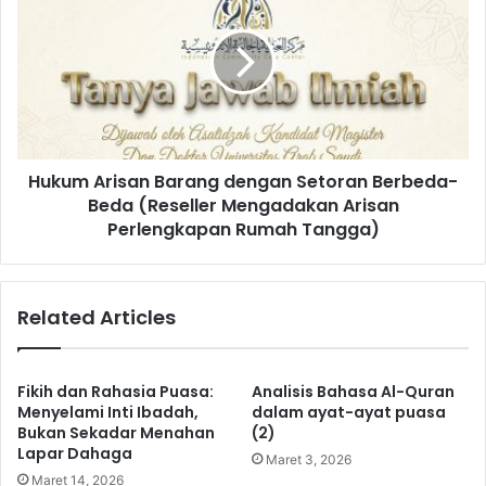
u
k
s
u
y
m
u
A
k
r
D
i
a
s
Hukum Arisan Barang dengan Setoran Berbeda-
l
a
a
Beda (Reseller Mengadakan Arisan
n
m
B
Perlengkapan Rumah Tangga)
S
a
a
r
l
a
Related Articles
a
n
t
g
(
d
1
e
Fikih dan Rahasia Puasa:
Analisis Bahasa Al-Quran
5
n
Menyelami Inti Ibadah,
dalam ayat-ayat puasa
)
g
Bukan Sekadar Menahan
(2)
Lapar Dahaga
a
Maret 3, 2026
n
Maret 14, 2026