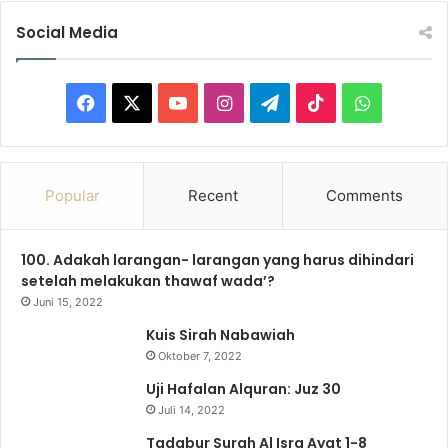
n
Social Media
P
e
r
F
X
Y
I
T
T
W
l
e
a
o
n
e
i
h
n
g
c
u
s
l
k
a
k
Popular
Recent
Comments
a
e
T
t
e
T
t
p
a
100. Adakah larangan- larangan yang harus dihindari
b
u
a
g
o
s
n
setelah melakukan thawaf wada’?
R
o
b
g
r
k
A
Juni 15, 2022
u
Kuis Sirah Nabawiah
m
o
e
r
a
p
a
Oktober 7, 2022
h
k
a
m
p
Uji Hafalan Alquran: Juz 30
T
Juli 14, 2022
a
m
n
Tadabur Surah Al Isra Ayat 1-8