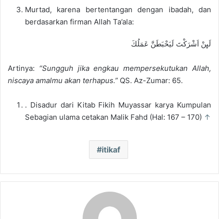
Murtad, karena bertentangan dengan ibadah, dan
berdasarkan firman Allah Ta’ala:
لَىِٕنْ اَشْرَكْتَ لَيَحْبَطَنَّ عَمَلُكَ
Artinya:
“Sungguh jika engkau mempersekutukan Allah,
niscaya amalmu akan terhapus.”
QS. Az-Zumar: 65.
. Disadur dari Kitab Fikih Muyassar karya Kumpulan
Sebagian ulama cetakan Malik Fahd (Hal: 167 – 170)
↑
itikaf