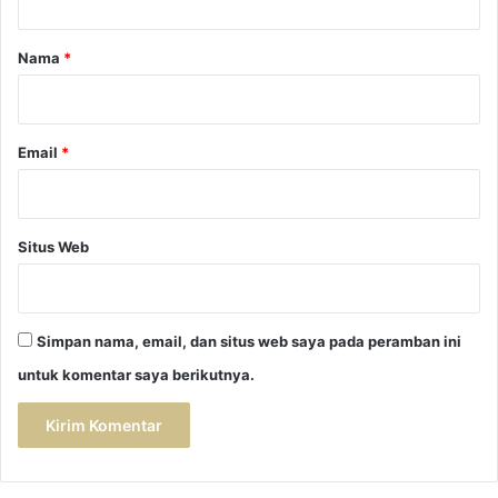
e
a
s
r
e
Nama
*
l
*
l
e
r
Email
*
M
e
n
g
Situs Web
a
d
a
k
Simpan nama, email, dan situs web saya pada peramban ini
a
untuk komentar saya berikutnya.
n
A
r
i
s
a