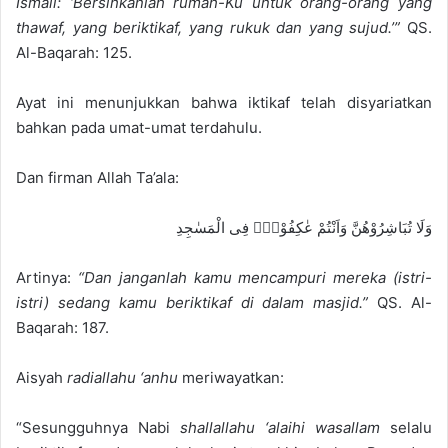
Ismail: ‘Bersihkanlah rumah-Ku untuk orang-orang yang
thawaf, yang beriktikaf, yang rukuk dan yang sujud.’”
QS.
Al-Baqarah: 125.
Ayat ini menunjukkan bahwa iktikaf telah disyariatkan
bahkan pada umat-umat terdahulu.
Dan firman Allah Ta’ala:
وَلَا تُبَاشِرُوْهُنَّ وَاَنْتُمْ عٰكِفُوْنَۙ فِى الْمَسٰجِدِ
Artinya:
“Dan janganlah kamu mencampuri mereka (istri-
istri) sedang kamu beriktikaf di dalam masjid.”
QS. Al-
Baqarah: 187.
Aisyah
radiallahu ‘anhu
meriwayatkan:
“Sesungguhnya Nabi
shallallahu ‘alaihi wasallam
selalu