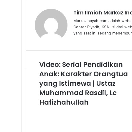
Tim Ilmiah Markaz I
Markazinayah.com adalah websi
Center Riyadh, KSA. Isi dari we
yang saat ini sedang menempuh 
Video: Serial Pendidikan
Video:
Serial
Anak: Karakter Orangtua
Pendidikan
Anak:
yang Istimewa | Ustaz
Karakter
Muhammad Rasdil, Lc
Orangtua
yang
Hafizhahullah
Istimewa
|
Ustaz
Muhammad
Rasdil,