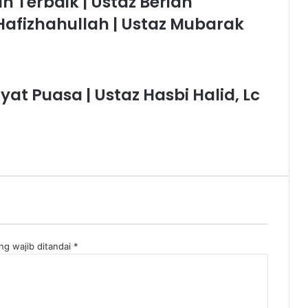
 Terbaik | Ustaz Berian
 Hafizhahullah | Ustaz Mubarak
t Puasa | Ustaz Hasbi Halid, Lc
ng wajib ditandai
*