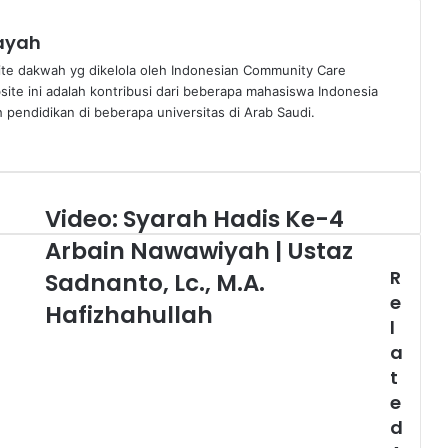
nayah
te dakwah yg dikelola oleh Indonesian Community Care
bsite ini adalah kontribusi dari beberapa mahasiswa Indonesia
pendidikan di beberapa universitas di Arab Saudi.
Video: Syarah Hadis Ke-4
Video:
Syarah
Arbain Nawawiyah | Ustaz
Hadis
R
Ke-
Sadnanto, Lc., M.A.
4
e
Hafizhahullah
Arbain
l
Nawawiyah
a
|
t
Ustaz
e
Sadnanto,
Lc.,
d
M.A.