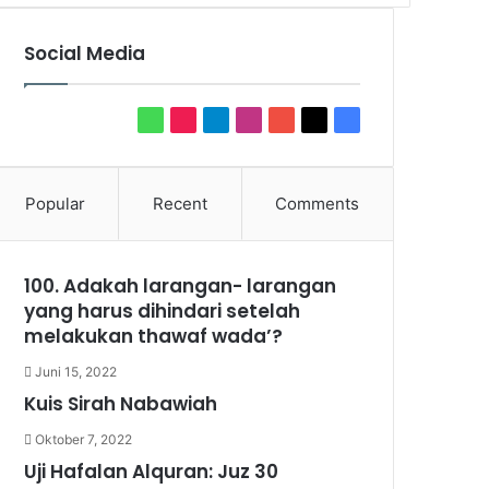
Social Media
WhatsApp
TikTok
Telegram
Instagram
YouTube
X
Facebook
Popular
Recent
Comments
100. Adakah larangan- larangan
yang harus dihindari setelah
melakukan thawaf wada’?
Juni 15, 2022
Kuis Sirah Nabawiah
Oktober 7, 2022
Uji Hafalan Alquran: Juz 30