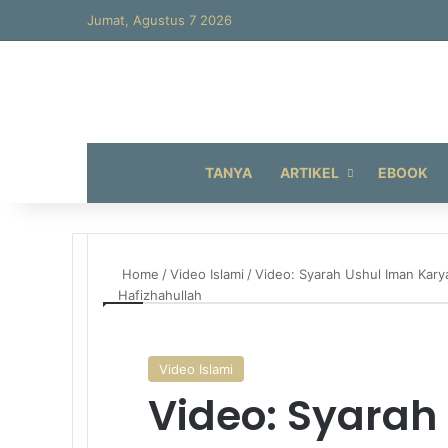
Jumat, Agustus 7 2026
TANYA
ARTIKEL
EBOOK
Home
/
Video Islami
/
Video: Syarah Ushul Iman Kary
Hafizhahullah
Video Islami
Video: Syarah