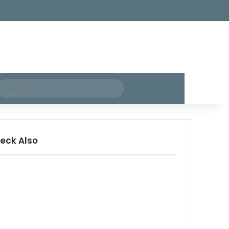
Facebook
X
YouTube
Instagram
Telegram
TikTok
WhatsApp
Log In
Random Article
Sidebar
Search
for
eck Also
ose