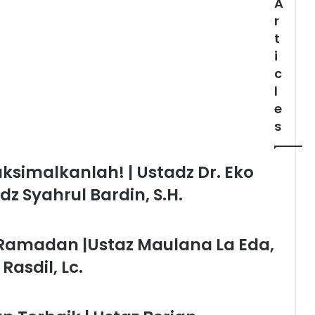
A
Hafizhahullah
r
t
i
c
l
e
s
ksimalkanlah! | Ustadz Dr. Eko
dz Syahrul Bardin, S.H.
 Ramadan |Ustaz Maulana La Eda,
Rasdil, Lc.