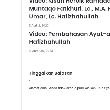
Video: Kisah Heroik Ramadan
Muntaqo Fatkhuri, Lc., M.A.
Umar, Lc. Hafizhahullah
April 2, 2023
Video: Pembahasan Ayat-aya
Hafizhahullah
Maret 30, 2023
Tinggalkan Balasan
Alamat email Anda tidak akan dipublikasikan.
Ruas ya
K
o
m
e