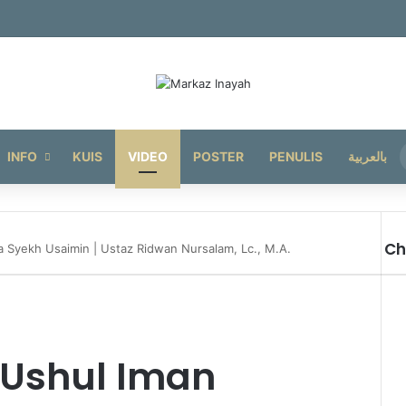
INFO
KUIS
VIDEO
POSTER
PENULIS
بالعربية
Ch
a Syekh Usaimin | Ustaz Ridwan Nursalam, Lc., M.A.
Cl
 Ushul Iman