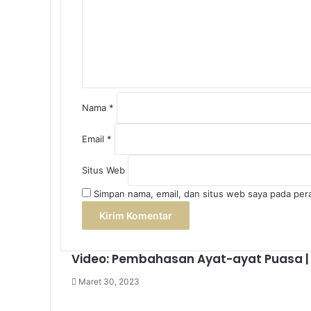
n
t
a
r
*
Nama
*
Email
*
Situs Web
Simpan nama, email, dan situs web saya pada per
Video: Pembahasan Ayat-ayat Puasa | U
Maret 30, 2023