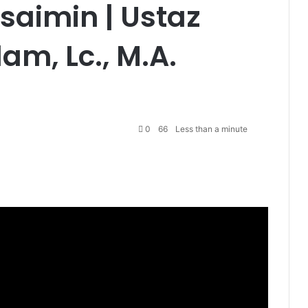
saimin | Ustaz
m, Lc., M.A.
0
66
Less than a minute