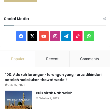
Social Media
F
X
Y
I
T
T
W
a
o
n
e
i
h
c
u
s
l
k
a
Popular
Recent
Comments
e
T
t
e
T
t
100. Adakah larangan- larangan yang harus dihindari
b
u
a
g
o
s
setelah melakukan thawaf wada’?
o
b
g
r
k
A
Juni 15, 2022
Kuis Sirah Nabawiah
o
e
r
a
p
Oktober 7, 2022
k
a
m
p