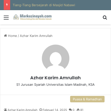
Tiang-Tiang Bersejarah di Masjid Nabawi
Menu
S
Home
/
Azhar Karim Amrullah
Azhar Karim Amrullah
S1 Jurusan Syariah Universitas Islam Madinah, KSA
Puasa & Ramadhan
Azhar Karim Amrullah
Februari 14, 2025
0
81