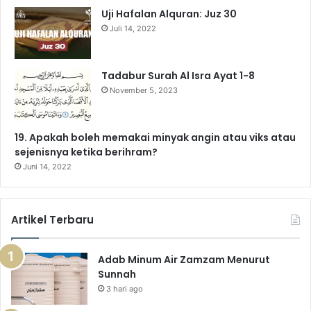
m
Uji Hafalan Alquran: Juz 30
Juli 14, 2022
Tadabur Surah Al Isra Ayat 1-8
November 5, 2023
19. Apakah boleh memakai minyak angin atau viks atau
sejenisnya ketika berihram?
Juni 14, 2022
Artikel Terbaru
Adab Minum Air Zamzam Menurut
Sunnah
3 hari ago