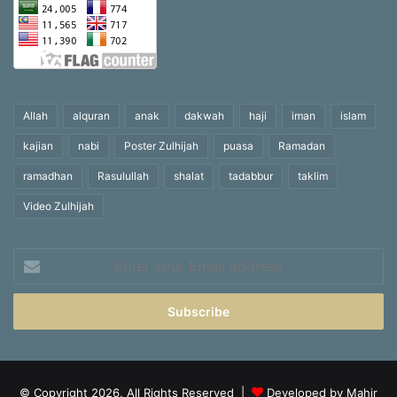
Allah
alquran
anak
dakwah
haji
iman
islam
kajian
nabi
Poster Zulhijah
puasa
Ramadan
ramadhan
Rasulullah
shalat
tadabbur
taklim
Video Zulhijah
Enter
your
Email
address
© Copyright 2026, All Rights Reserved |
Developed by Mahir