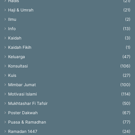
Hadis
(21)
Haji & Umrah
(21)
Ilmu
(2)
Info
(13)
Kaidah
(3)
Kaidah Fikih
(1)
Keluarga
(47)
Konsultasi
(106)
Kuis
(27)
Mimbar Jumat
(100)
Motivasi Islami
(114)
Mukhtashar Fi Tafsir
(50)
Poster Dakwah
(67)
Puasa & Ramadhan
(77)
Ramadan 1447
(24)