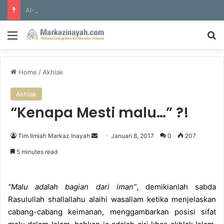
Al-Hajun
Menu
S
Home
/
Akhlak
Akhlak
“Kenapa Mesti malu…” ?!
Tim Ilmiah Markaz Inayah
S
Januari 8, 2017
0
207
e
5 minutes read
n
d
a
“Malu adalah bagian dari iman”
, demikianlah sabda
n
Rasulullah shallallahu alaihi wasallam ketika menjelaskan
e
cabang-cabang keimanan, menggambarkan posisi sifat
m