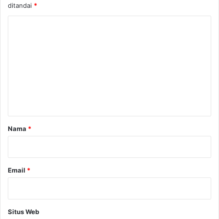
ditandai
*
K
o
m
e
n
t
a
r
Nama
*
*
Email
*
Situs Web