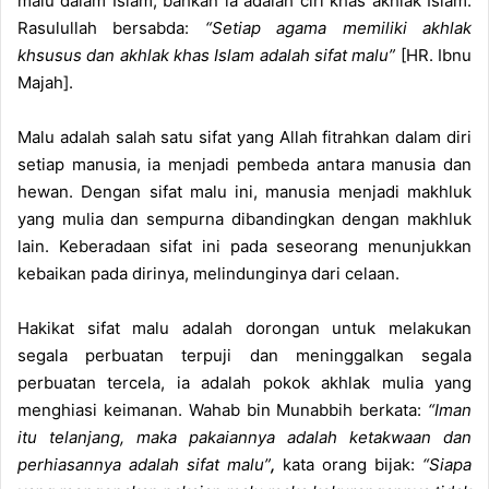
malu dalam Islam, bahkan ia adalah ciri khas akhlak Islam.
a
Rasulullah bersabda:
“Setiap agama memiliki akhlak
i
khsusus dan akhlak khas Islam adalah sifat malu”
[HR. Ibnu
l
Majah].
Malu adalah salah satu sifat yang Allah fitrahkan dalam diri
setiap manusia, ia menjadi pembeda antara manusia dan
hewan. Dengan sifat malu ini, manusia menjadi makhluk
yang mulia dan sempurna dibandingkan dengan makhluk
lain. Keberadaan sifat ini pada seseorang menunjukkan
kebaikan pada dirinya, melindunginya dari celaan.
Hakikat sifat malu adalah dorongan untuk melakukan
segala perbuatan terpuji dan meninggalkan segala
perbuatan tercela, ia adalah pokok akhlak mulia yang
menghiasi keimanan. Wahab bin Munabbih berkata:
“Iman
itu telanjang, maka pakaiannya adalah ketakwaan dan
perhiasannya adalah sifat malu”
,
kata orang bijak:
“Siapa