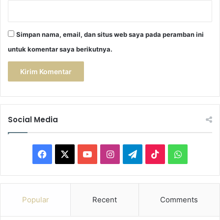
Simpan nama, email, dan situs web saya pada peramban ini
untuk komentar saya berikutnya.
Social Media
F
X
Y
I
T
T
W
a
o
n
e
i
h
c
u
s
l
k
a
Popular
Recent
Comments
e
T
t
e
T
t