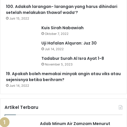
100. Adakah larangan- larangan yang harus dihindari
b
u
a
g
o
s
setelah melakukan thawaf wada’?
o
b
g
r
k
A
Juni 15, 2022
Kuis Sirah Nabawiah
o
e
r
a
p
Oktober 7, 2022
k
a
m
p
Uji Hafalan Alquran: Juz 30
Juli 14, 2022
m
Tadabur Surah Al Isra Ayat 1-8
November 5, 2023
19. Apakah boleh memakai minyak angin atau viks atau
sejenisnya ketika berihram?
Juni 14, 2022
Artikel Terbaru
Adab Minum Air Zamzam Menurut