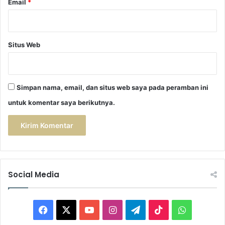
Email
*
k
u
m
M
Situs Web
e
n
g
a
Simpan nama, email, dan situs web saya pada peramban ini
j
a
untuk komentar saya berikutnya.
r
k
a
n
n
y
a
Social Media
F
X
Y
I
T
T
W