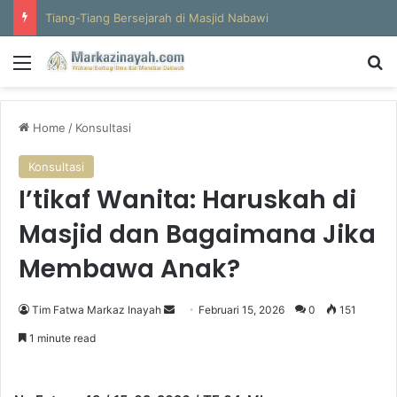
Al-Hajun
Menu
S
Home
/
Konsultasi
Konsultasi
I’tikaf Wanita: Haruskah di
Masjid dan Bagaimana Jika
Membawa Anak?
Tim Fatwa Markaz Inayah
S
Februari 15, 2026
0
151
e
1 minute read
n
d
a