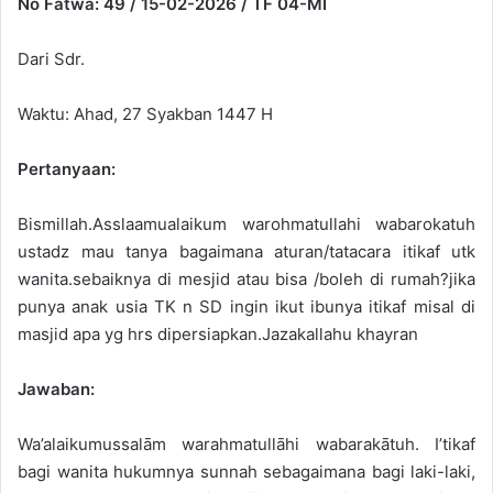
No Fatwa: 49 / 15-02-2026 / TF 04-MI
n
e
Dari Sdr.
m
a
Waktu: Ahad, 27 Syakban 1447 H
i
l
Pertanyaan:
Bismillah.Asslaamualaikum warohmatullahi wabarokatuh
ustadz mau tanya bagaimana aturan/tatacara itikaf utk
wanita.sebaiknya di mesjid atau bisa /boleh di rumah?jika
punya anak usia TK n SD ingin ikut ibunya itikaf misal di
masjid apa yg hrs dipersiapkan.Jazakallahu khayran
Jawaban:
Wa’alaikumussalām warahmatullāhi wabarakātuh. I’tikaf
bagi wanita hukumnya sunnah sebagaimana bagi laki-laki,