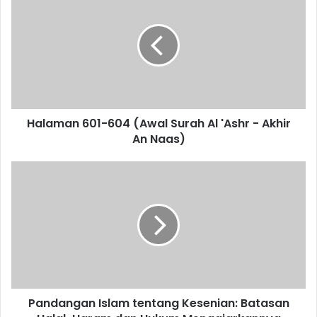
a
l
a
m
a
n
6
0
Halaman 601-604 (Awal Surah Al 'Ashr - Akhir
1
An Naas)
-
6
0
P
4
a
(
n
A
d
w
a
a
n
l
g
S
a
u
n
r
Pandangan Islam tentang Kesenian: Batasan
I
a