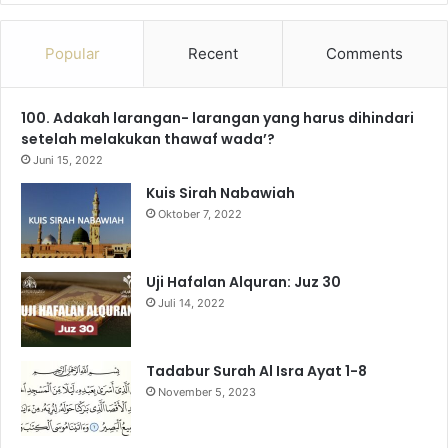
a
o
n
e
i
h
c
u
s
l
k
a
Popular
Recent
Comments
e
T
t
e
T
t
100. Adakah larangan- larangan yang harus dihindari
b
u
a
g
o
s
setelah melakukan thawaf wada’?
o
b
g
r
k
A
Juni 15, 2022
Kuis Sirah Nabawiah
o
e
r
a
p
Oktober 7, 2022
k
a
m
p
m
Uji Hafalan Alquran: Juz 30
Juli 14, 2022
Tadabur Surah Al Isra Ayat 1-8
November 5, 2023