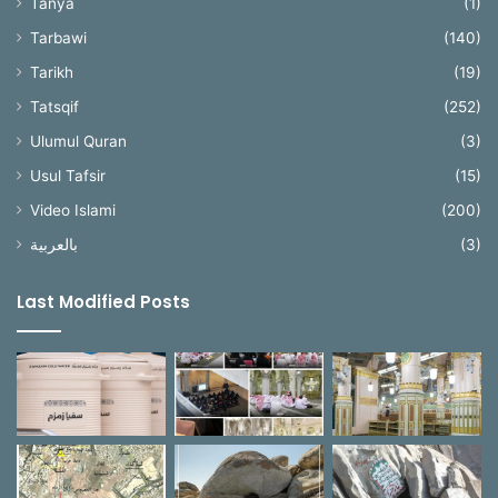
Tanya
(1)
Tarbawi
(140)
Tarikh
(19)
Tatsqif
(252)
Ulumul Quran
(3)
Usul Tafsir
(15)
Video Islami
(200)
بالعربية
(3)
Last Modified Posts