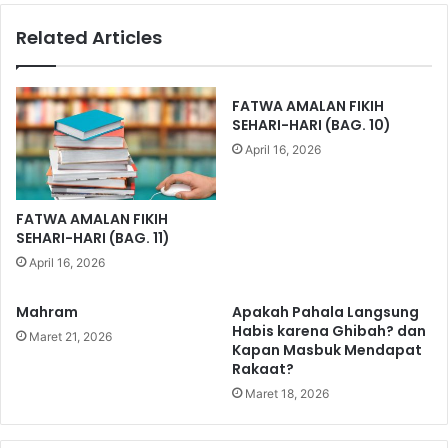
J
Related Articles
a
n
g
a
FATWA AMALAN FIKIH
n
SEHARI-HARI (BAG. 10)
H
April 16, 2026
e
r
a
FATWA AMALAN FIKIH
n
SEHARI-HARI (BAG. 11)
t
April 16, 2026
e
r
Mahram
Apakah Pahala Langsung
h
Habis karena Ghibah? dan
a
Maret 21, 2026
Kapan Masbuk Mendapat
d
Rakaat?
a
Maret 18, 2026
p
B
e