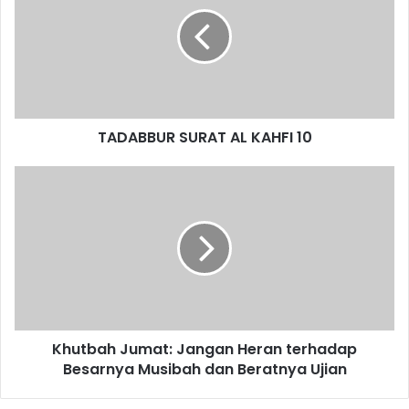
D
A
B
B
U
R
S
TADABBUR SURAT AL KAHFI 10
U
R
A
K
T
h
A
u
L
t
K
b
A
a
H
h
F
J
I
u
Khutbah Jumat: Jangan Heran terhadap
1
m
0
Besarnya Musibah dan Beratnya Ujian
a
t
: