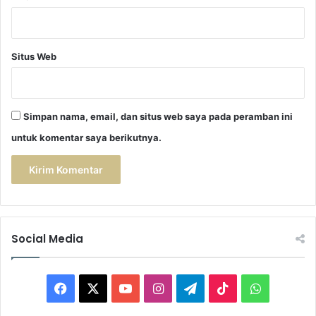
n
y
a
U
Situs Web
j
i
a
n
Simpan nama, email, dan situs web saya pada peramban ini
untuk komentar saya berikutnya.
Social Media
F
X
Y
I
T
T
W