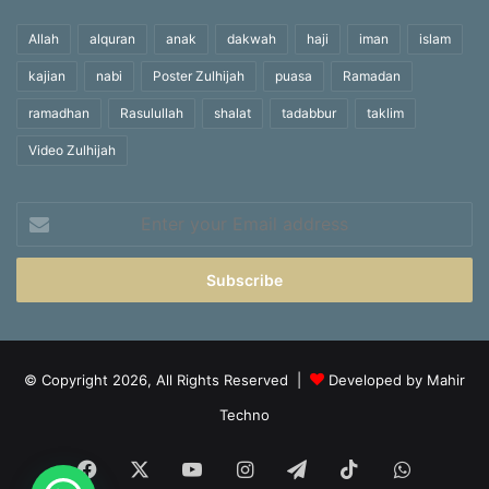
Allah
alquran
anak
dakwah
haji
iman
islam
kajian
nabi
Poster Zulhijah
puasa
Ramadan
ramadhan
Rasulullah
shalat
tadabbur
taklim
Video Zulhijah
Enter
your
Email
address
© Copyright 2026, All Rights Reserved |
Developed by Mahir
Techno
Facebook
X
YouTube
Instagram
Telegram
TikTok
WhatsA