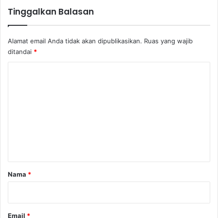
s
Tinggalkan Balasan
a
r
n
Alamat email Anda tidak akan dipublikasikan.
Ruas yang wajib
y
ditandai
*
a
M
K
u
o
s
i
m
b
e
a
n
h
d
t
a
a
n
B
r
Nama
*
e
*
r
a
t
Email
*