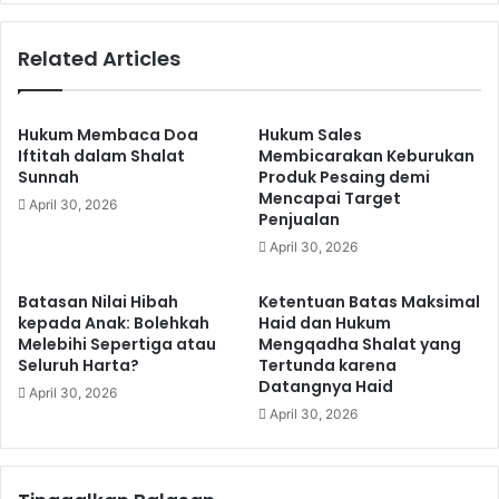
:
a
S
n
Related Articles
a
F
m
a
p
t
a
w
Hukum Membaca Doa
Hukum Sales
i
a
Iftitah dalam Shalat
Membicarakan Keburukan
S
Sunnah
Produk Pesaing demi
S
Mencapai Target
y
e
April 30, 2026
Penjualan
a
p
h
u
April 30, 2026
a
t
d
a
Batasan Nilai Hibah
Ketentuan Batas Maksimal
a
r
kepada Anak: Bolehkah
Haid dan Hukum
t
P
Melebihi Sepertiga atau
Mengqadha Shalat yang
a
Seluruh Harta?
Tertunda karena
u
Datangnya Haid
t
a
April 30, 2026
a
s
April 30, 2026
u
a
S
a