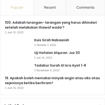
c
u
s
l
k
a
Popular
Recent
Comments
e
T
t
e
T
t
100. Adakah larangan- larangan yang harus dihindari
b
u
a
g
o
s
setelah melakukan thawaf wada’?
o
b
g
r
k
A
Juni 15, 2022
Kuis Sirah Nabawiah
o
e
r
a
p
Oktober 7, 2022
k
a
m
p
Uji Hafalan Alquran: Juz 30
Juli 14, 2022
m
Tadabur Surah Al Isra Ayat 1-8
November 5, 2023
19. Apakah boleh memakai minyak angin atau viks atau
sejenisnya ketika berihram?
Juni 14, 2022