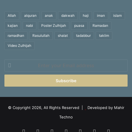
Allah
alquran
anak
dakwah
haji
iman
islam
kajian
nabi
Poster Zulhijah
puasa
Ramadan
ramadhan
Rasulullah
shalat
tadabbur
taklim
Video Zulhijah
Enter
your
Email
address
© Copyright 2026, All Rights Reserved |
Developed by Mahir
Techno
Facebook
X
YouTube
Instagram
Telegram
TikTok
WhatsA