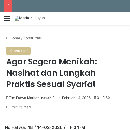
Menu
S
Home
/
Konsultasi
Konsultasi
Agar Segera Menikah:
Nasihat dan Langkah
Praktis Sesuai Syariat
Tim Fatwa Markaz Inayah
S
Februari 14, 2026
0
60
e
1 minute read
n
d
a
No Fatwa: 48 / 14-02-2026 / TF 04-MI