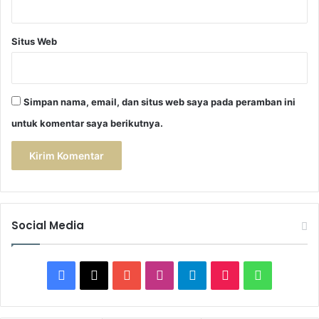
Situs Web
Simpan nama, email, dan situs web saya pada peramban ini
untuk komentar saya berikutnya.
Social Media
F
X
Y
I
T
T
W
a
o
n
e
i
h