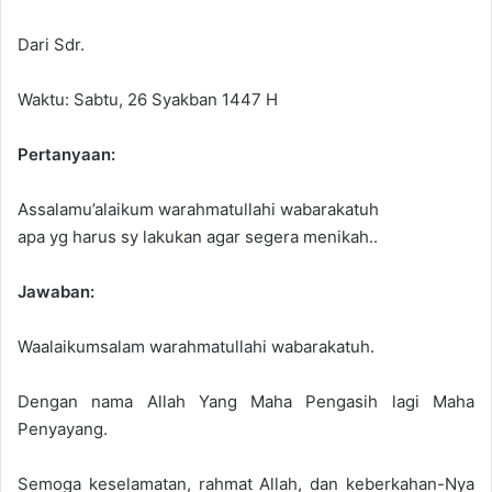
n
e
Dari Sdr.
m
a
Waktu: Sabtu, 26 Syakban 1447 H
i
l
Pertanyaan:
Assalamu’alaikum warahmatullahi wabarakatuh
apa yg harus sy lakukan agar segera menikah..
Jawaban:
Waalaikumsalam warahmatullahi wabarakatuh.
Dengan nama Allah Yang Maha Pengasih lagi Maha
Penyayang.
Semoga keselamatan, rahmat Allah, dan keberkahan-Nya