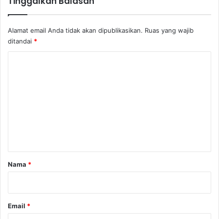
Tinggalkan Balasan
m
p
a
Alamat email Anda tidak akan dipublikasikan.
Ruas yang wajib
i
ditandai
*
S
h
K
a
l
o
a
m
w
e
a
t
n
?
t
a
r
Nama
*
*
Email
*