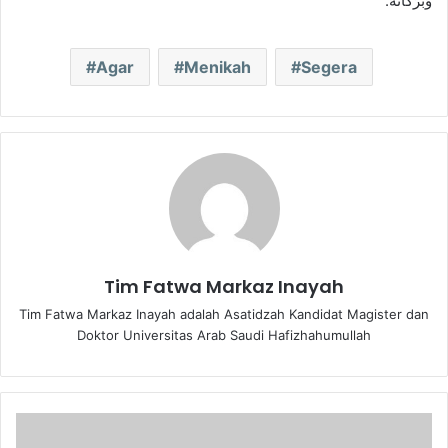
وَبَرَكَاتُهُ.
Agar
Menikah
Segera
Tim Fatwa Markaz Inayah
Tim Fatwa Markaz Inayah adalah Asatidzah Kandidat Magister dan
Doktor Universitas Arab Saudi Hafizhahumullah
B
a