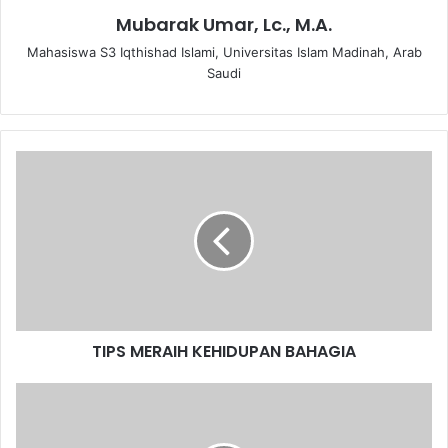
Mubarak Umar, Lc., M.A.
Mahasiswa S3 Iqthishad Islami, Universitas Islam Madinah, Arab
Saudi
T
I
P
S
M
E
R
A
I
TIPS MERAIH KEHIDUPAN BAHAGIA
H
K
E
P
H
e
I
t