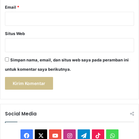
Email
*
Situs Web
Simpan nama, email, dan situs web saya pada peramban ini
untuk komentar saya berikutnya.
Social Media
F
X
Y
I
T
T
W