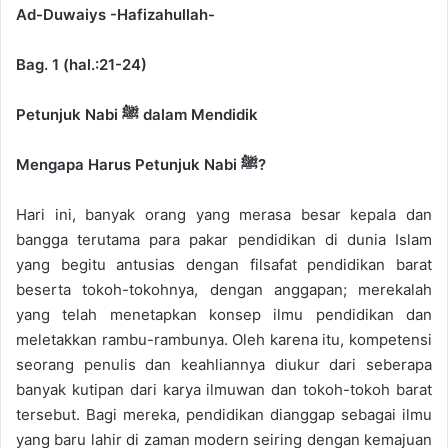
e
Ad-Duwaiys -Hafizahullah-
m
a
Bag. 1 (hal.:21-24)
i
l
Petunjuk Nabi ﷺ dalam Mendidik
Mengapa Harus Petunjuk Nabi ﷺ?
Hari ini, banyak orang yang merasa besar kepala dan
bangga terutama para pakar pendidikan di dunia Islam
yang begitu antusias dengan filsafat pendidikan barat
beserta tokoh-tokohnya, dengan anggapan; merekalah
yang telah menetapkan konsep ilmu pendidikan dan
meletakkan rambu-rambunya. Oleh karena itu, kompetensi
seorang penulis dan keahliannya diukur dari seberapa
banyak kutipan dari karya ilmuwan dan tokoh-tokoh barat
tersebut. Bagi mereka, pendidikan dianggap sebagai ilmu
yang baru lahir di zaman modern seiring dengan kemajuan