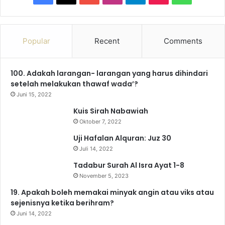
a
o
n
e
i
h
c
u
s
l
k
a
Popular
Recent
Comments
e
T
t
e
T
t
100. Adakah larangan- larangan yang harus dihindari
b
u
a
g
o
s
setelah melakukan thawaf wada’?
o
b
g
r
k
A
Juni 15, 2022
Kuis Sirah Nabawiah
o
e
r
a
p
Oktober 7, 2022
k
a
m
p
Uji Hafalan Alquran: Juz 30
Juli 14, 2022
m
Tadabur Surah Al Isra Ayat 1-8
November 5, 2023
19. Apakah boleh memakai minyak angin atau viks atau
sejenisnya ketika berihram?
Juni 14, 2022