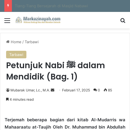
Al-Hajun
Menu
S
Home
/
Tarbawi
Tarbawi
Petunjuk Nabi ﷺ dalam
Mendidik (Bag. 1)
Mubarak Umar, Lc., M.A.
S
Februari 17, 2025
0
85
e
4 minutes read
n
d
a
Terjemah beberapa bagian dari kitab Al-Mudarris wa
n
Mahaaraatu at-Taujih Oleh Dr. Muhammad bin Abdullah