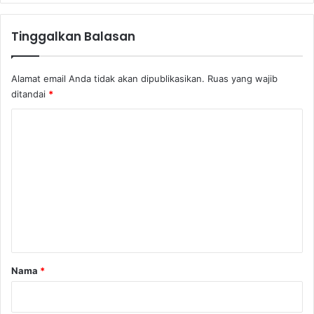
i
k
(
Tinggalkan Balasan
B
a
g
Alamat email Anda tidak akan dipublikasikan.
Ruas yang wajib
.
ditandai
*
2
)
K
o
m
e
n
t
a
r
Nama
*
*