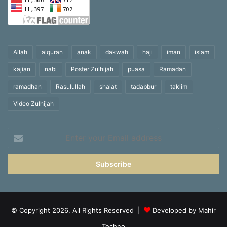
Allah
alquran
anak
dakwah
haji
iman
islam
kajian
nabi
Poster Zulhijah
puasa
Ramadan
ramadhan
Rasulullah
shalat
tadabbur
taklim
Video Zulhijah
Enter
your
Email
address
© Copyright 2026, All Rights Reserved |
Developed by Mahir
Techno