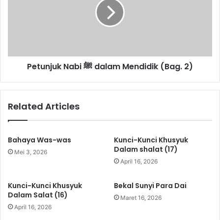
D
u
U
n
P
j
A
u
N
k
B
N
Petunjuk Nabi ﷺ dalam Mendidik (Bag. 2)
A
a
H
b
A
i
G
ﷺ
Related Articles
I
d
A
a
l
a
Bahaya Was-was
Kunci-Kunci Khusyuk
m
Dalam shalat (17)
Mei 3, 2026
M
April 16, 2026
e
n
Kunci-Kunci Khusyuk
Bekal Sunyi Para Dai
d
Dalam Salat (16)
Maret 16, 2026
i
April 16, 2026
d