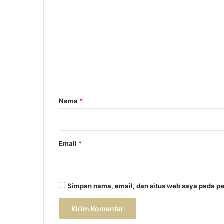
o
m
e
n
t
a
r
Nama
*
*
Email
*
Simpan nama, email, dan situs web saya pada pe