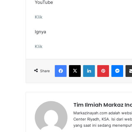
YouTube
Klik
Ignya
Klik
Facebook
X
LinkedIn
Pinterest
Messenger
Share
Tim Ilmiah Markaz I
Markazinayah.com adalah websi
Center Riyadh, KSA. Isi dari we
yang saat ini sedang menempuh 