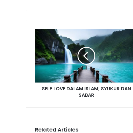
S
E
L
F
L
O
V
E
D
SELF LOVE DALAM ISLAM; SYUKUR DAN
A
SABAR
L
A
M
I
S
L
Related Articles
A