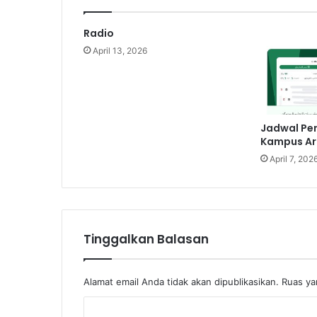
M
;
Radio
S
April 13, 2026
Y
U
K
U
R
Jadwal Pen
D
Kampus Ar
A
April 7, 202
N
S
A
B
A
R
Tinggalkan Balasan
Alamat email Anda tidak akan dipublikasikan.
Ruas ya
K