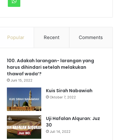
W
c
u
s
l
k
h
e
T
t
e
T
a
b
u
a
g
o
Popular
Recent
Comments
t
o
b
g
r
k
s
100. Adakah larangan- larangan yang
o
e
r
a
A
harus dihindari setelah melakukan
k
a
m
thawaf wada’?
p
Juni 15, 2022
m
p
Kuis Sirah Nabawiah
Oktober 7, 2022
Uji Hafalan Alquran: Juz
30
Juli 14, 2022