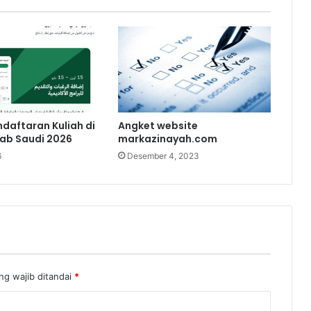
)
daftaran Kuliah di
Angket website
ab Saudi 2026
markazinayah.com
6
Desember 4, 2023
ng wajib ditandai
*