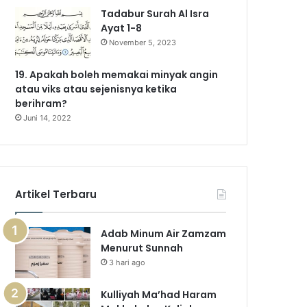
Tadabur Surah Al Isra
Ayat 1-8
November 5, 2023
19. Apakah boleh memakai minyak angin
atau viks atau sejenisnya ketika
berihram?
Juni 14, 2022
Artikel Terbaru
Adab Minum Air Zamzam
Menurut Sunnah
3 hari ago
Kulliyah Ma’had Haram