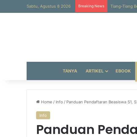
Sabtu, Agustus 8 2026
Breaking News
Al-Hajun
TANYA
ARTIKEL
EBOOK
Home
/
Info
/
Panduan Pendaftaran Beasiswa S1, S2
Info
Panduan Penda