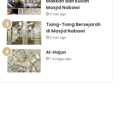
Makkah dan Kuliah
Masjid Nabawi
5 hari ago
Tiang-Tiang Bersejarah
di Masjid Nabawi
5 hari ago
Al-Hajun
1 minggu ago