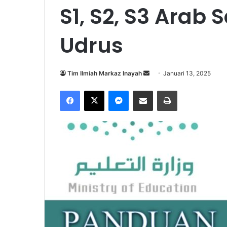
S1, S2, S3 Arab 
Udrus
Tim Ilmiah Markaz Inayah
S
Januari 13, 2025
e
Facebook
X
Messenger
Share via Email
Print
n
d
a
n
e
m
a
i
l