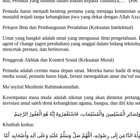
adil, Pemuda yang tumbuh dalam ibadah kepada Tuhannya,…” (HR. 
Pemuda harus menjadi benteng pertama yang menjaga kemurnian aki
mustahil terjadi tanpa kebangkitan jiwa yang dekat dengan Allah Azza
Pelopor Ilmu dan Pembangunan Peradaban (Kekuatan Intelektual)
Umat yang bangkit adalah umat yang menguasai ilmu pengetahuan. P
agent of change (agen perubahan) yang unggul dalam bidang teknologi
mencetak prestasi, dan berinovasi.
Penggerak Akhlak dan Kontrol Sosial (Kekuatan Moral)
Pemuda adalah cermin masa depan umat. Mereka harus hadir di teng
media sosial, pemuda harus bijak, berani menegakkan amar ma’ruf nah
Ma’asyiral Muslimin Rahimakumullah.
Kesempatan masa muda adalah nikmat yang akan dimintai pertangg
investasi amal saleh demi kebangkitan agama, bangsa, dan diri kita sen
Khutbah kedua:
ولُهُ الدَّاعِيَ إِلَى رِضْوَانِهِ، اَللّٰهُمَّ صَلِّ وَسَلِّمْ عَلَيْهِ وَعَلَى آلِهِ وَأَصْحَابِهِ. أَمَّا