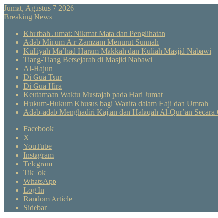
Jumat, Agustus 7 2026
Breaking News
Khutbah Jumat: Nikmat Mata dan Penglihatan
Adab Minum Air Zamzam Menurut Sunnah
Kulliyah Ma’had Haram Makkah dan Kuliah Masjid Nabawi
Tiang-Tiang Bersejarah di Masjid Nabawi
Al-Hajun
Di Gua Tsur
Di Gua Hira
Keutamaan Waktu Mustajab pada Hari Jumat
Hukum-Hukum Khusus bagi Wanita dalam Haji dan Umrah
Adab-adab Menghadiri Kajian dan Halaqah Al-Qur’an Secara 
Facebook
X
YouTube
Instagram
Telegram
TikTok
WhatsApp
Log In
Random Article
Sidebar