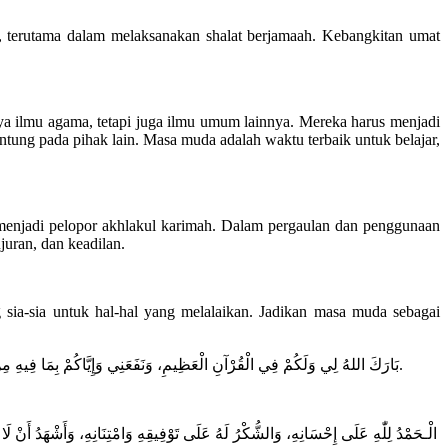
, terutama dalam melaksanakan shalat berjamaah. Kebangkitan umat
a ilmu agama, tetapi juga ilmu umum lainnya. Mereka harus menjadi
ntung pada pihak lain. Masa muda adalah waktu terbaik untuk belajar,
 menjadi pelopor akhlakul karimah. Dalam pergaulan dan penggunaan
juran, dan keadilan.
ia-sia untuk hal-hal yang melalaikan. Jadikan masa muda sebagai
بَارَكَ اللهُ لِي وَلَكُمْ فِي الْقُرْآنِ الْعَظِيمِ، وَنَفَعَنِي وَإِيَّاكُمْ بِمَا فِيهِ مِنَ الْآيَاتِ وَالذِّكْرِ الْحَكِيمِ. أَقُولُ قَوْلِي هَذَا وَأَسْتَغْفِرُ اللهَ الْعَظِيمَ لِي وَلَكُمْ وَلِسَائِرِ الْمُسْلِمِينَ وَالْمُسْلِمَاتِ، فَاسْتَغْفِرُوهُ إِنَّهُ هُوَ الْغَفُورُ الرَّحِيمُ.
الْـحَمْدُ لِلّٰهِ عَلَى إِحْسَانِهِ، وَالشُّكْرُ لَهُ عَلَى تَوْفِيقِهِ وَامْتِنَانِهِ، وَأَشْهَدُ أَنْ لَا 