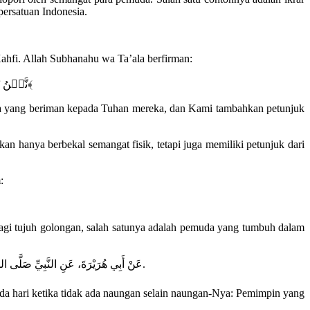
ersatuan Indonesia.
ahfi. Allah Subhanahu wa Ta’ala berfirman:
﴿نَّحۡنُ نَقُصُّ عَلَيۡكَ نَبَأَهُم بِٱلۡحَقِّۚ إِنَّهُمۡ فِتۡيَةٌ ءَامَنُواْ بِرَبِّهِمۡ وَزِدۡنَٰهُمۡ هُدًى﴾
 yang beriman kepada Tuhan mereka, dan Kami tambahkan petunjuk
hanya berbekal semangat fisik, tetapi juga memiliki petunjuk dari
:
bagi tujuh golongan, salah satunya adalah pemuda yang tumbuh dalam
عَنْ أَبِي هُرَيْرَةَ، عَنِ النَّبِيِّ صَلَّى اللهُ عَلَيْهِ وَسَلَّمَ قَالَ: سَبْعَةٌ يُظِلُّهُمُ اللهُ فِي ظِلِّهِ يَوْمَ لَا ظِلَّ إِلَّا ظِلُّهُ: الْإِمَامُ الْعَادِلُ، وَشَابٌّ نَشَأَ فِي عِبَادَةِ رَبِّهِ.