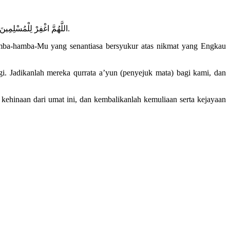
اللَّهُمَّ اغْفِرْ لِلْمُسْلِمِينَ وَالْمُسْلِمَاتِ، وَالْمُؤْمِنِينَ وَالْمُؤْمِنَاتِ، الْأَحْيَاءِ مِنْهُمْ وَالْأَمْوَاتِ. إِنَّكَ سَمِيعٌ قَرِيبٌ مُجِيبُ الدَّعَوَاتِ.
amba-hamba-Mu yang senantiasa bersyukur atas nikmat yang Engkau
i. Jadikanlah mereka qurrata a’yun (penyejuk mata) bagi kami, dan
kehinaan dari umat ini, dan kembalikanlah kemuliaan serta kejayaan