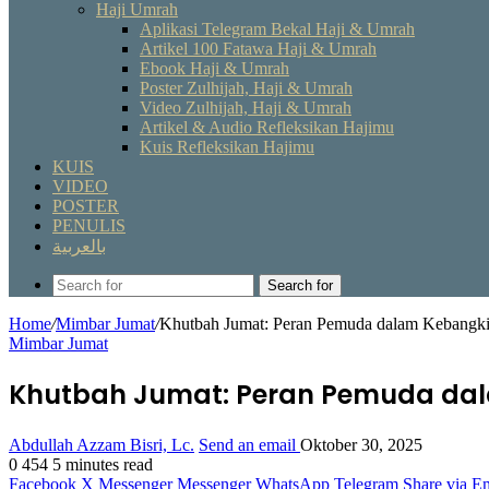
Haji Umrah
Aplikasi Telegram Bekal Haji & Umrah
Artikel 100 Fatawa Haji & Umrah
Ebook Haji & Umrah
Poster Zulhijah, Haji & Umrah
Video Zulhijah, Haji & Umrah
Artikel & Audio Refleksikan Hajimu
Kuis Refleksikan Hajimu
KUIS
VIDEO
POSTER
PENULIS
بالعربية
Search for
Home
/
Mimbar Jumat
/
Khutbah Jumat: Peran Pemuda dalam Kebangk
Mimbar Jumat
Khutbah Jumat: Peran Pemuda da
Abdullah Azzam Bisri, Lc.
Send an email
Oktober 30, 2025
0
454
5 minutes read
Facebook
X
Messenger
Messenger
WhatsApp
Telegram
Share via E