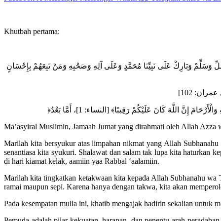
Khutbah pertama:
 صَلِّ وَسَلِّمْ وَبَارِكْ عَلَى نَبِيِّنَا مُحَمَّدٍ وَعَلَى آلِهِ وَصَحْبِهِ وَمَنْ تَبِعَهُمْ بِإِحْسَانٍ
Ma’asyiral Muslimin, Jamaah Jumat yang dirahmati oleh Allah Azza w
Marilah kita bersyukur atas limpahan nikmat yang Allah Subhanahu 
senantiasa kita syukuri. Shalawat dan salam tak lupa kita haturkan 
di hari kiamat kelak, aamiin yaa Rabbal ‘aalamiin.
Marilah kita tingkatkan ketakwaan kita kepada Allah Subhanahu wa 
ramai maupun sepi. Karena hanya dengan takwa, kita akan memperole
Pada kesempatan mulia ini, khatib mengajak hadirin sekalian untu
Pemuda adalah pilar kekuatan, harapan, dan penentu arah peradaban.