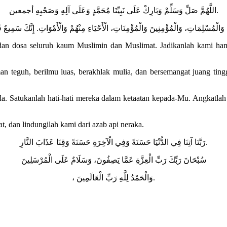
اللَّهُمَّ صَلِّ وَسَلِّمْ وَبَارِكْ عَلَى نَبِيِّنَا مُحَمَّدٍ وَعَلَى آلِهِ وَصَحْبِهِ أجمعين.
 dan dosa seluruh kaum Muslimin dan Muslimat. Jadikanlah kami h
 teguh, berilmu luas, berakhlak mulia, dan bersemangat juang tingg
a. Satukanlah hati-hati mereka dalam ketaatan kepada-Mu. Angkatlah 
t, dan lindungilah kami dari azab api neraka.
رَبَّنَا آتِنَا فِي الدُّنْيَا حَسَنَةً وَفِي الْآخِرَةِ حَسَنَةً وَقِنَا عَذَابَ النَّارِ.
سُبْحَانَ رَبِّكَ رَبِّ الْعِزَّةِ عَمَّا يَصِفُونَ، وَسَلَامٌ عَلَى الْمُرْسَلِينَ
، وَالْحَمْدُ لِلَّهِ رَبِّ الْعَالَمِينَ.