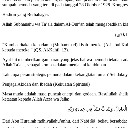
sumpah pemuda yang terjadi pada tanggal 28 Oktober 1928. Kongres 
Hadirin yang Berbahagia,
Allah Subhanahu wa Ta’ala dalam Al-Qur’an telah mengabadikan kisa
“Kami ceritakan kepadamu (Muhammad) kisah mereka (Ashabul Kah
kepada mereka.” (QS. Al-Kahfi: 13).
Ayat ini memberikan gambaran yang jelas bahwa pemuda teladan ada
Allah Ta’ala, sebagai kompas dalam menjalani kehidupan.
Lalu, apa peran strategis pemuda dalam kebangkitan umat? Setidakny
Penjaga Akidah dan Ibadah (Kekuatan Spiritual)
Masa muda adalah masa puncak energi dan godaan. Rasulullah shalla
ketaatan kepada Allah Azza wa Jalla:
Dari Abu Hurairah radhiyallahu’anhu, dari Nabi ﷺ, beliau bersabda: “Ada tujuh golongan yang akan Allah naungi dengan naungan-Nya pada hari ketika tidak ada naungan selain naungan-Nya: Pemimpin yang