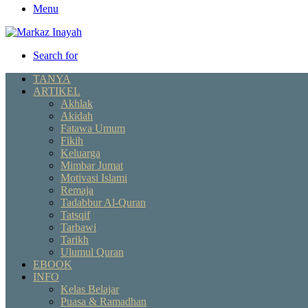
Menu
Search for
TANYA
ARTIKEL
Akhlak
Akidah
Fatawa Umum
Fikih
Keluarga
Mimbar Jumat
Motivasi Islami
Remaja
Tadabbur Al-Quran
Tatsqif
Tarbawi
Tarikh
Ulumul Quran
EBOOK
INFO
Kelas Belajar
Puasa & Ramadhan