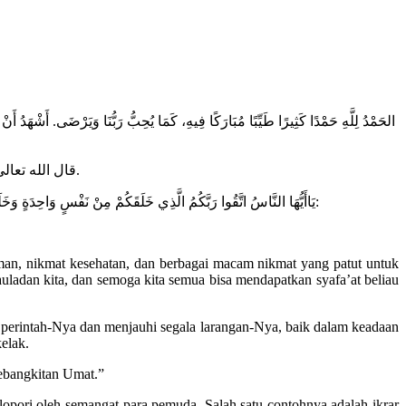
الحَمْدُ لِلَّهِ حَمْدًا كَثِيرًا طَيِّبًا مُبَارَكًا فِيهِ، كَمَا يُحِبُّ رَبُّنَا وَيَرْضَى. أَشْهَدُ أَنْ 
قال الله تعالى: ﴿يَاأَيُّهَا الَّذِينَ آمَنُوا اتَّقُوا اللَّهَ ‌حَقَّ ‌تُقَاتِهِ وَلَا تَمُوتُنَّ إِلَّا وَأَنْتُمْ مُسْلِمُونَ﴾ [آل عمران: 102].
﴿يَاأَيُّهَا النَّاسُ اتَّقُوا رَبَّكُمُ الَّذِي خَلَقَكُمْ مِنْ ‌نَفْسٍ ‌وَاحِدَةٍ وَخَلَقَ مِنْهَا زَوْجَهَا وَبَثَّ مِنْهُمَا رِجَالًا كَثِيرًا وَنِسَاءً وَاتَّقُوا اللَّهَ الَّذِي تَسَاءَلُونَ بِهِ وَالْأَرْحَامَ إِنَّ اللَّهَ كَانَ عَلَيْكُمْ رَقِيبًا﴾ [النساء: 1]، أَمَّا بَعْدُ:
aman, nikmat kesehatan, dan berbagai macam nikmat yang patut untuk
auladan kita, dan semoga kita semua bisa mendapatkan syafa’at beliau
 perintah-Nya dan menjauhi segala larangan-Nya, baik dalam keadaan
elak.
ebangkitan Umat.”
lopori oleh semangat para pemuda. Salah satu contohnya adalah ikrar