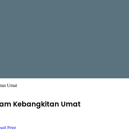
itan Umat
lam Kebangkitan Umat
mail
Print