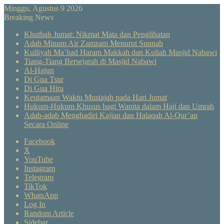
Minggu, Agustus 9 2026
Breaking News
Khutbah Jumat: Nikmat Mata dan Penglihatan
Adab Minum Air Zamzam Menurut Sunnah
Kulliyah Ma’had Haram Makkah dan Kuliah Masjid Nabawi
Tiang-Tiang Bersejarah di Masjid Nabawi
Al-Hajun
Di Gua Tsur
Di Gua Hira
Keutamaan Waktu Mustajab pada Hari Jumat
Hukum-Hukum Khusus bagi Wanita dalam Haji dan Umrah
Adab-adab Menghadiri Kajian dan Halaqah Al-Qur’an
Secara Online
Facebook
X
YouTube
Instagram
Telegram
TikTok
WhatsApp
Log In
Random Article
Sidebar