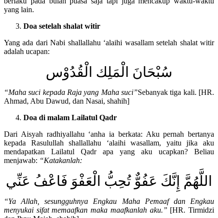
berlaku pada bulan puasa saja tapi juga mencakup waktu-waktu
yang lain.
Doa setelah shalat witir
Yang ada dari Nabi shallallahu ‘alaihi wasallam setelah shalat witir
adalah ucapan:
سُبْحَانَ الْمَلِك الْقُدُوْس
“Maha suci kepada Raja yang Maha suci
”
Sebanyak tiga kali. [HR.
Ahmad, Abu Dawud, dan Nasai, shahih]
Doa di malam Lailatul Qadr
Dari Aisyah radhiyallahu ‘anha ia berkata: Aku pernah bertanya
kepada Rasulullah shallallahu ‘alaihi wasallam, yaitu jika aku
mendapatkan Lailatul Qadr apa yang aku ucapkan? Beliau
menjawab:
“Katakanlah:
اللَّهُمَّ إِنَّكَ عَفُوٌّ تُحِبُّ الْعَفْوَ فَاعْفُ عَنِّي
“Ya Allah, sesungguhnya Engkau Maha Pemaaf dan Engkau
menyukai sifat memaafkan maka maafkanlah aku.”
[HR. Tirmidzi