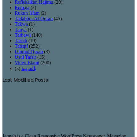
Refleksikan Hajimu
(20)
Remaja
(2)
Rukun Islam
(2)
Tadabbur Al-Quran
(45)
Takwa
(1)
Tanya
(1)
Tarbawi
(140)
Tarikh
(19)
Tatsqif
(252)
Ulumul Quran
(3)
Usul Tafsir
(15)
Video Islami
(200)
(3)
بالعربية
Last Modified Posts
Jannah is a Clean Responsive WordPress Newspaper, Magazine,