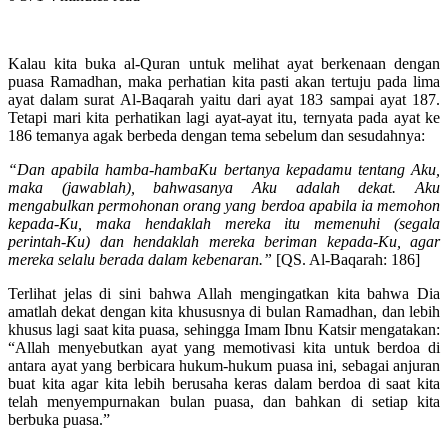
Kalau kita buka al-Quran untuk melihat ayat berkenaan dengan
puasa Ramadhan, maka perhatian kita pasti akan tertuju pada lima
ayat dalam surat Al-Baqarah yaitu dari ayat 183 sampai ayat 187.
Tetapi mari kita perhatikan lagi ayat-ayat itu, ternyata pada ayat ke
186 temanya agak berbeda dengan tema sebelum dan sesudahnya:
“Dan apabila hamba-hambaKu bertanya kepadamu tentang Aku,
maka (jawablah), bahwasanya Aku adalah dekat. Aku
mengabulkan permohonan orang yang berdoa apabila ia memohon
kepada-Ku, maka hendaklah mereka itu memenuhi (segala
perintah-Ku) dan hendaklah mereka beriman kepada-Ku, agar
mereka selalu berada dalam kebenaran.”
[QS. Al-Baqarah: 186]
Terlihat jelas di sini bahwa Allah mengingatkan kita bahwa Dia
amatlah dekat dengan kita khususnya di bulan Ramadhan, dan lebih
khusus lagi saat kita puasa, sehingga Imam Ibnu Katsir mengatakan:
“Allah menyebutkan ayat yang memotivasi kita untuk berdoa di
antara ayat yang berbicara hukum-hukum puasa ini, sebagai anjuran
buat kita agar kita lebih berusaha keras dalam berdoa di saat kita
telah menyempurnakan bulan puasa, dan bahkan di setiap kita
berbuka puasa.”