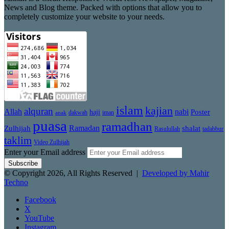
News and Blog theme. Packed with options that allow you to
completely customize your website to your needs.
islam
kajian
alquran
Allah
nabi
Poster
haji
dakwah
iman
anak
puasa
ramadhan
Zulhijah
Ramadan
shalat
Rasulullah
tadabbur
taklim
Video Zulhijah
Enter your Email address
© Copyright 2026, All Rights Reserved |
Developed by Mahir
Techno
Facebook
X
YouTube
Instagram