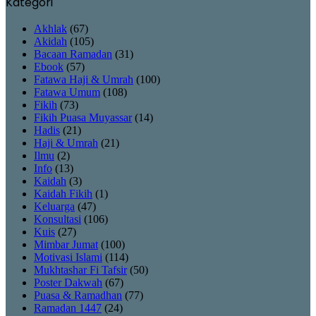
Kategori
Akhlak
(67)
Akidah
(105)
Bacaan Ramadan
(31)
Ebook
(57)
Fatawa Haji & Umrah
(100)
Fatawa Umum
(108)
Fikih
(73)
Fikih Puasa Muyassar
(14)
Hadis
(21)
Haji & Umrah
(21)
Ilmu
(2)
Info
(13)
Kaidah
(3)
Kaidah Fikih
(1)
Keluarga
(47)
Konsultasi
(106)
Kuis
(27)
Mimbar Jumat
(100)
Motivasi Islami
(114)
Mukhtashar Fi Tafsir
(50)
Poster Dakwah
(67)
Puasa & Ramadhan
(77)
Ramadan 1447
(24)