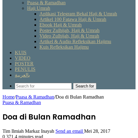
Puasa & Ramadhan
Haji Umrah
Aplikasi Telegram Bekal Haji & Umrah
Artikel 100 Fatawa Haji & Umrah
Ebook Haji & Umrah
Poster Zulhijah, Haji & Umrah
Video Zulhijah, Haji & Umrah
Artikel & Audio Refleksikan Hajimu
Kuis Refleksikan Hajimu
KUIS
VIDEO
POSTER
PENULIS
بالعربية
Search for
Home
/
Puasa & Ramadhan
/
Doa di Bulan Ramadhan
Puasa & Ramadhan
Doa di Bulan Ramadhan
Tim Ilmiah Markaz Inayah
Send an email
Mei 28, 2017
0
371
4 minutes read