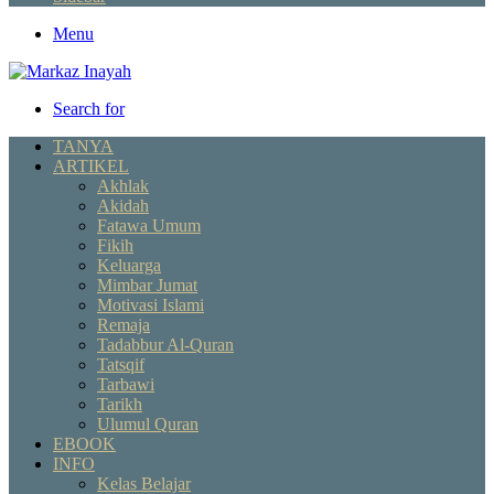
Menu
Search for
TANYA
ARTIKEL
Akhlak
Akidah
Fatawa Umum
Fikih
Keluarga
Mimbar Jumat
Motivasi Islami
Remaja
Tadabbur Al-Quran
Tatsqif
Tarbawi
Tarikh
Ulumul Quran
EBOOK
INFO
Kelas Belajar