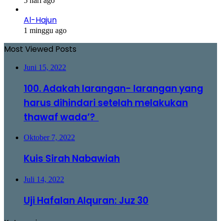
5 hari ago
Al-Hajun
1 minggu ago
Most Viewed Posts
Juni 15, 2022
100. Adakah larangan- larangan yang
harus dihindari setelah melakukan
thawaf wada’?
Oktober 7, 2022
Kuis Sirah Nabawiah
Juli 14, 2022
Uji Hafalan Alquran: Juz 30