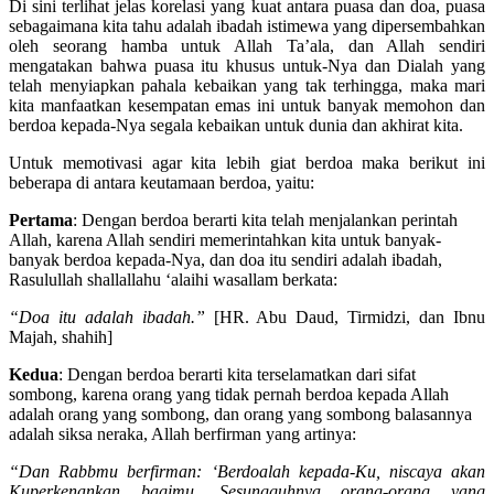
Di sini terlihat jelas korelasi yang kuat antara puasa dan doa, puasa
sebagaimana kita tahu adalah ibadah istimewa yang dipersembahkan
oleh seorang hamba untuk Allah Ta’ala, dan Allah sendiri
mengatakan bahwa puasa itu khusus untuk-Nya dan Dialah yang
telah menyiapkan pahala kebaikan yang tak terhingga, maka mari
kita manfaatkan kesempatan emas ini untuk banyak memohon dan
berdoa kepada-Nya segala kebaikan untuk dunia dan akhirat kita.
Untuk memotivasi agar kita lebih giat berdoa maka berikut ini
beberapa di antara keutamaan berdoa, yaitu:
Pertama
: Dengan berdoa berarti kita telah menjalankan perintah
Allah, karena Allah sendiri memerintahkan kita untuk banyak-
banyak berdoa kepada-Nya, dan doa itu sendiri adalah ibadah,
Rasulullah shallallahu ‘alaihi wasallam berkata:
“Doa itu adalah ibadah.”
[HR. Abu Daud, Tirmidzi, dan Ibnu
Majah, shahih]
Kedua
: Dengan berdoa berarti kita terselamatkan dari sifat
sombong, karena orang yang tidak pernah berdoa kepada Allah
adalah orang yang sombong, dan orang yang sombong balasannya
adalah siksa neraka, Allah berfirman yang artinya:
“Dan Rabbmu berfirman: ‘Berdoalah kepada-Ku, niscaya akan
Kuperkenankan bagimu. Sesungguhnya orang-orang yang