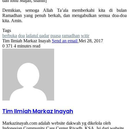
dan Ibnu Majah, shahih]
Demikian, semoga Allah Ta’ala memberkahi kita di bulan
Ramadhan yang penuh berkah, dan mengabulkan semua doa-doa
kita. Amin.
Tags
berbuka
doa
lailatul qadar
puasa
ramadhan
witir
Tim Ilmiah Markaz Inayah
Send an email
Mei 28, 2017
0
371
4 minutes read
Tim Ilmiah Markaz Inayah
Markazinayah.com adalah website dakwah yg dikelola oleh
Indonesian Community Care Center Riyadh, KSA. Isi dari website