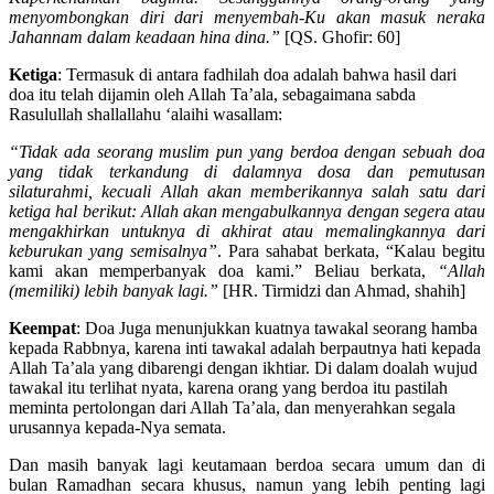
menyombongkan diri dari menyembah-Ku akan masuk neraka
Jahannam dalam keadaan hina dina.”
[QS. Ghofir: 60]
Ketiga
: Termasuk di antara fadhilah doa adalah bahwa hasil dari
doa itu telah dijamin oleh Allah Ta’ala, sebagaimana sabda
Rasulullah shallallahu ‘alaihi wasallam:
“Tidak ada seorang muslim pun yang berdoa dengan sebuah doa
yang tidak terkandung di dalamnya dosa dan pemutusan
silaturahmi, kecuali Allah akan memberikannya salah satu dari
ketiga hal berikut: Allah akan mengabulkannya dengan segera atau
mengakhirkan untuknya di akhirat atau memalingkannya dari
keburukan yang semisalnya”
. Para sahabat berkata, “Kalau begitu
kami akan memperbanyak doa kami.” Beliau berkata,
“Allah
(memiliki) lebih banyak lagi.”
[HR. Tirmidzi dan Ahmad, shahih]
Keempat
: Doa Juga menunjukkan kuatnya tawakal seorang hamba
kepada Rabbnya, karena inti tawakal adalah berpautnya hati kepada
Allah Ta’ala yang dibarengi dengan ikhtiar. Di dalam doalah wujud
tawakal itu terlihat nyata, karena orang yang berdoa itu pastilah
meminta pertolongan dari Allah Ta’ala, dan menyerahkan segala
urusannya kepada-Nya semata.
Dan masih banyak lagi keutamaan berdoa secara umum dan di
bulan Ramadhan secara khusus, namun yang lebih penting lagi