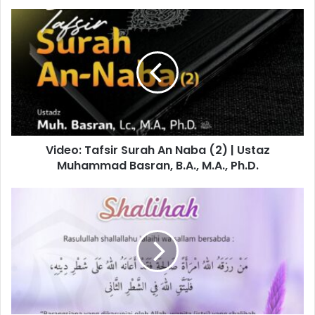
Video:
Tafsir
Surah
An
Naba
(2)
|
Ustaz
Muhammad
Video: Tafsir Surah An Naba (2) | Ustaz
Basran,
B.A.,
Muhammad Basran, B.A., M.A., Ph.D.
M.A.,
Ph.D.
Poster:
Karunia
Istri
Shalihah