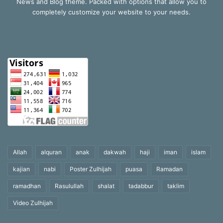
News and Blog theme. Packed with options that allow you to
completely customize your website to your needs.
Allah
alquran
anak
dakwah
haji
iman
islam
kajian
nabi
Poster Zulhijah
puasa
Ramadan
ramadhan
Rasulullah
shalat
tadabbur
taklim
Video Zulhijah