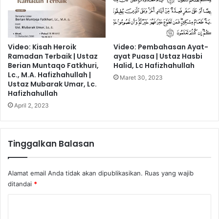
Video: Kisah Heroik
Video: Pembahasan Ayat-
Ramadan Terbaik | Ustaz
ayat Puasa | Ustaz Hasbi
Berian Muntaqo Fatkhuri,
Halid, Lc Hafizhahullah
Lc., M.A. Hafizhahullah |
Maret 30, 2023
Ustaz Mubarak Umar, Lc.
Hafizhahullah
April 2, 2023
Tinggalkan Balasan
Alamat email Anda tidak akan dipublikasikan.
Ruas yang wajib
ditandai
*
K
o