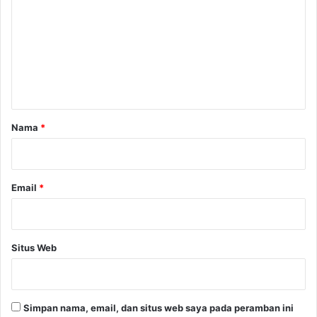
m
e
n
t
a
r
Nama
*
*
Email
*
Situs Web
Simpan nama, email, dan situs web saya pada peramban ini