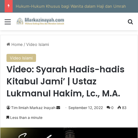
Hukum-Hukum Khusus bagi Wanita dalam Haji dan Umrah
Menu
Se
Home
/
Video Islami
Video Islami
Video: Syarah Hadis-hadis
Kitabul Jami’ | Ustaz
Lukmanul Hakim, Lc., M.A.
Send
Tim Ilmiah Markaz Inayah
September 12, 2022
0
83
an
Less than a minute
email