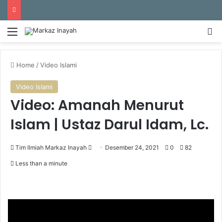
Menu
Se
Home
/
Video Islami
Video Islami
Video: Amanah Menurut
Islam | Ustaz Darul Idam, Lc.
Send
Tim Ilmiah Markaz Inayah
Desember 24, 2021
0
82
an
Less than a minute
email