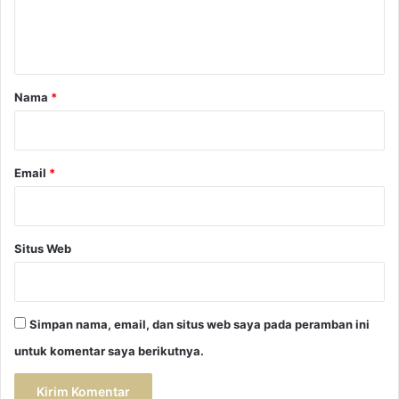
n
t
a
r
Nama
*
*
Email
*
Situs Web
Simpan nama, email, dan situs web saya pada peramban ini
untuk komentar saya berikutnya.