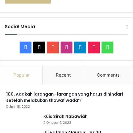
Social Media
Facebook
X
YouTube
Instagram
Telegram
TikTok
WhatsAp
Popular
Recent
Comments
100. Adakah larangan- larangan yang harus dihindari
setelah melakukan thawaf wada’?
Juni 15, 2022
Kuis Sirah Nabawiah
Oktober 7, 2022
Uji Hafalan Alquran: Juz 30