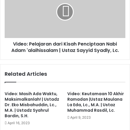
dari
Kisah
Penciptaan
Nabi
Adam
'alaihissalam
|
Video: Pelajaran dari Kisah Penciptaan Nabi
Ustaz
Sayyid
Adam 'alaihissalam | Ustaz Sayyid Syadly, Lc.
Syadly,
Lc.
Related Articles
Video: Masih Ada Waktu,
Video: Keutamaan 10 Akhir
Maksimalkanlah! | Ustadz
Ramadan |Ustaz Maulana
Dr. Eko Misbahuddin, Lc.,
La Eda, Lc., M.A. | Ustaz
M.A. | Ustadz Syahrul
Muhammad Rasdil, Lc.
Bardin, S.H.
April 9, 2023
April 16, 2023