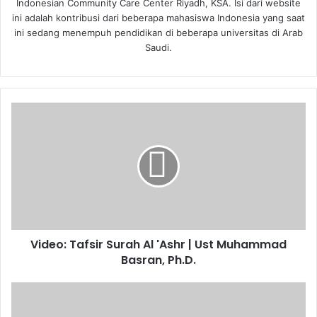
Indonesian Community Care Center Riyadh, KSA. Isi dari website
ini adalah kontribusi dari beberapa mahasiswa Indonesia yang saat
ini sedang menempuh pendidikan di beberapa universitas di Arab
Saudi.
Video:
Tafsir
Surah
Al
'Ashr
|
Ust
Muhammad
Basran,
Video: Tafsir Surah Al 'Ashr | Ust Muhammad
Ph.D.
Basran, Ph.D.
Video:
Pelajaran