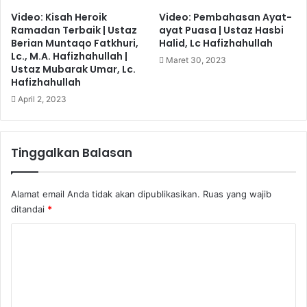
Video: Kisah Heroik
Video: Pembahasan Ayat-
Ramadan Terbaik | Ustaz
ayat Puasa | Ustaz Hasbi
Berian Muntaqo Fatkhuri,
Halid, Lc Hafizhahullah
Lc., M.A. Hafizhahullah |
Maret 30, 2023
Ustaz Mubarak Umar, Lc.
Hafizhahullah
April 2, 2023
Tinggalkan Balasan
Alamat email Anda tidak akan dipublikasikan.
Ruas yang wajib
ditandai
*
K
o
m
e