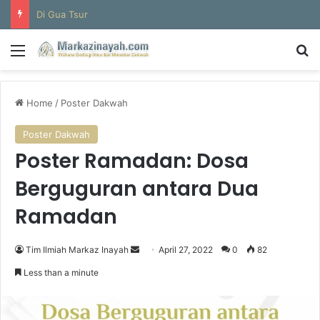
Di Gua Tsur
Menu
Se
Home
/
Poster Dakwah
Poster Dakwah
Poster Ramadan: Dosa
Berguguran antara Dua
Ramadan
Send
Tim Ilmiah Markaz Inayah
April 27, 2022
0
82
an
Less than a minute
email