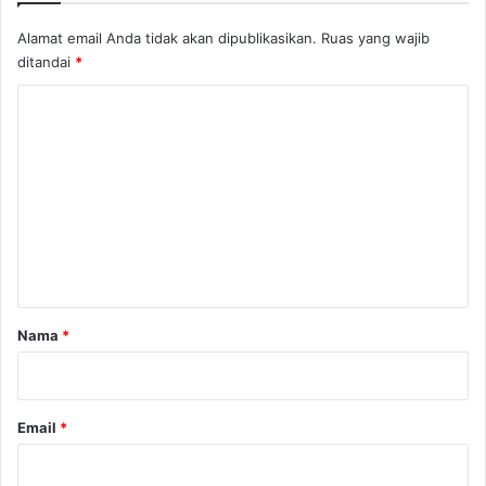
Alamat email Anda tidak akan dipublikasikan.
Ruas yang wajib
ditandai
*
K
o
m
e
n
t
a
r
Nama
*
*
Email
*