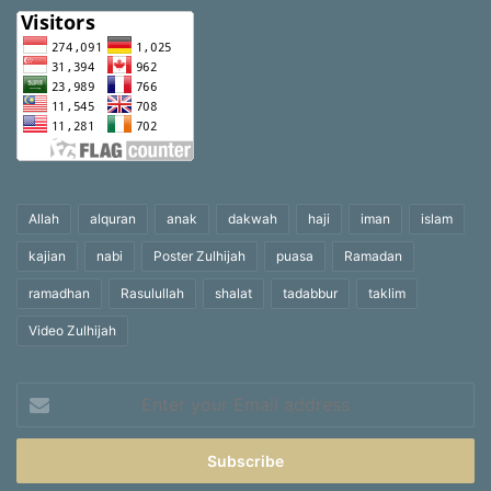
Allah
alquran
anak
dakwah
haji
iman
islam
kajian
nabi
Poster Zulhijah
puasa
Ramadan
ramadhan
Rasulullah
shalat
tadabbur
taklim
Video Zulhijah
Enter
your
Email
address