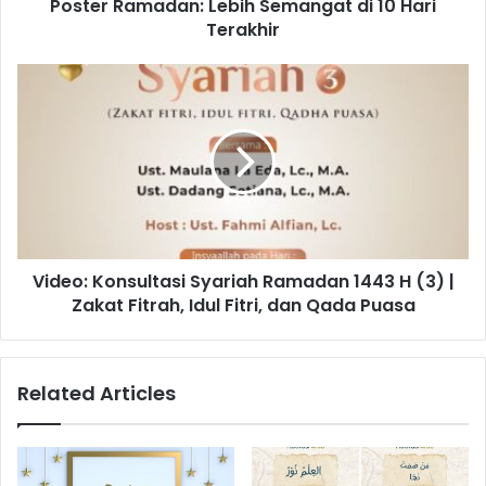
Poster Ramadan: Lebih Semangat di 10 Hari
Terakhir
Video:
Konsultasi
Syariah
Ramadan
1443
H
(3)
|
Zakat
Video: Konsultasi Syariah Ramadan 1443 H (3) |
Fitrah,
Idul
Zakat Fitrah, Idul Fitri, dan Qada Puasa
Fitri,
dan
Qada
Related Articles
Puasa