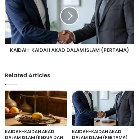
s
I
l
D
i
A
m
H
D
-
i
K
s
A
u
KAIDAH-KAIDAH AKAD DALAM ISLAM (PERTAMA)
I
s
D
u
A
i
H
Related Articles
O
A
l
K
e
A
h
D
W
D
a
A
n
L
i
A
t
M
KAIDAH-KAIDAH AKAD
KAIDAH-KAIDAH AKAD
a
I
DALAM ISLAM (KEDUA DAN
DALAM ISLAM (PERTAMA)