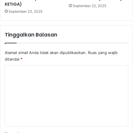
K
S
KETIGA)
September 22, 2025
a
L
September 23, 2025
f
A
i
M
r
(
a
P
Tinggalkan Balasan
h
E
/
R
n
T
Alamat email Anda tidak akan dipublikasikan.
Ruas yang wajib
o
A
ditandai
*
n
M
K
M
A
u
)
o
s
m
l
i
e
m
n
a
h
t
?
a
r