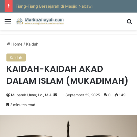
Al-Hajun
Menu
S
Home
/
Kaidah
Kaidah
KAIDAH-KAIDAH AKAD
DALAM ISLAM (MUKADIMAH)
Mubarak Umar, Lc., M.A.
S
September 22, 2025
0
149
e
2 minutes read
n
d
a
n