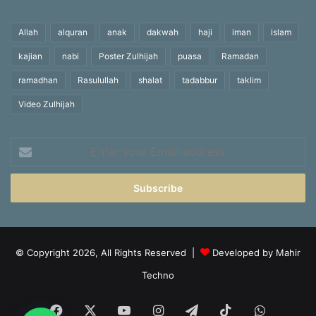
Allah
alquran
anak
dakwah
haji
iman
islam
kajian
nabi
Poster Zulhijah
puasa
Ramadan
ramadhan
Rasulullah
shalat
tadabbur
taklim
Video Zulhijah
Enter
your
Email
address
© Copyright 2026, All Rights Reserved |
Developed by Mahir
Techno
Facebook
X
YouTube
Instagram
Telegram
TikTok
WhatsA