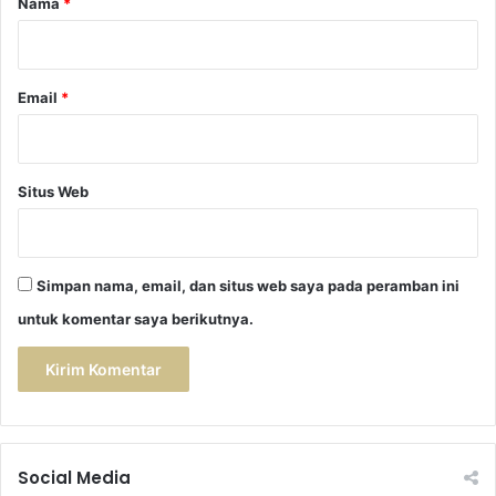
Nama
*
*
Email
*
Situs Web
Simpan nama, email, dan situs web saya pada peramban ini
untuk komentar saya berikutnya.
Social Media