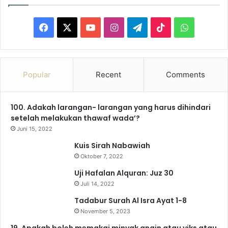
F
X
Y
I
T
T
W
a
o
n
e
i
h
c
u
s
l
k
a
Popular
Recent
Comments
e
T
t
e
T
t
100. Adakah larangan- larangan yang harus dihindari
b
u
a
g
o
s
setelah melakukan thawaf wada’?
o
b
g
r
k
A
Juni 15, 2022
Kuis Sirah Nabawiah
o
e
r
a
p
Oktober 7, 2022
k
a
m
p
Uji Hafalan Alquran: Juz 30
Juli 14, 2022
m
Tadabur Surah Al Isra Ayat 1-8
November 5, 2023
19. Apakah boleh memakai minyak angin atau viks atau