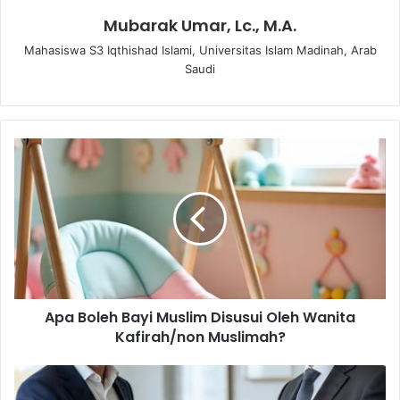
Mubarak Umar, Lc., M.A.
Mahasiswa S3 Iqthishad Islami, Universitas Islam Madinah, Arab
Saudi
A
p
a
B
o
l
e
h
B
Apa Boleh Bayi Muslim Disusui Oleh Wanita
a
Kafirah/non Muslimah?
y
i
M
K
u
A