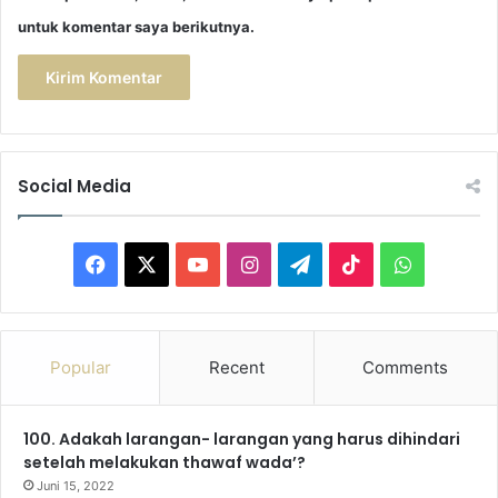
untuk komentar saya berikutnya.
Social Media
F
X
Y
I
T
T
W
a
o
n
e
i
h
c
u
s
l
k
a
Popular
Recent
Comments
e
T
t
e
T
t
100. Adakah larangan- larangan yang harus dihindari
b
u
a
g
o
s
setelah melakukan thawaf wada’?
o
b
g
r
k
A
Juni 15, 2022