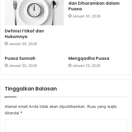
a
dan Diharamkan dalam
Puasa
m
a
Januari 30, 2026
d
a
Definisi I‘tikaf dan
n
Hukumnya
Januari 30, 2026
Puasa Sunnah
Mengqadha Puasa
Januari 30, 2026
Januari 23, 2026
Tinggalkan Balasan
Alamat email Anda tidak akan dipublikasikan.
Ruas yang wajib
ditandai
*
K