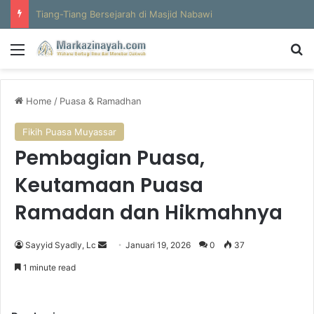
Al-Hajun
Menu
S
Home
/
Puasa & Ramadhan
Fikih Puasa Muyassar
Pembagian Puasa,
Keutamaan Puasa
Ramadan dan Hikmahnya
Sayyid Syadly, Lc
S
Januari 19, 2026
0
37
e
1 minute read
n
d
a