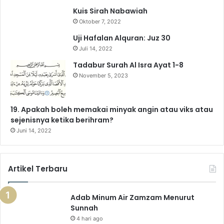
Kuis Sirah Nabawiah
o
e
r
a
p
Oktober 7, 2022
k
a
m
p
Uji Hafalan Alquran: Juz 30
Juli 14, 2022
m
Tadabur Surah Al Isra Ayat 1-8
November 5, 2023
19. Apakah boleh memakai minyak angin atau viks atau
sejenisnya ketika berihram?
Juni 14, 2022
Artikel Terbaru
Adab Minum Air Zamzam Menurut
Sunnah
4 hari ago