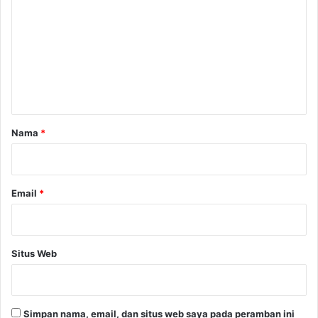
o
m
e
n
t
a
r
Nama
*
*
Email
*
Situs Web
Simpan nama, email, dan situs web saya pada peramban ini