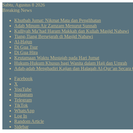
Sabtu, Agustus 8 2026
Breaking News
Khutbah Jumat: Nikmat Mata dan Penglihatan
Adab Minum Air Zamzam Menurut Sunnah
Kulliyah Ma’had Haram Makkah dan Kuliah Masjid Nabawi
Tiang-Tiang Bersejarah di Masjid Nabawi
Al-Hajun
Di Gua Tsur
Di Gua Hira
Keutamaan Waktu Mustajab pada Hari Jumat
Hukum-Hukum Khusus bagi Wanita dalam Haji dan Umrah
Adab-adab Menghadiri Kajian dan Halaqah Al-Qur’an Secara 
Facebook
X
YouTube
Instagram
Telegram
TikTok
WhatsApp
Log In
Random Article
Sidebar