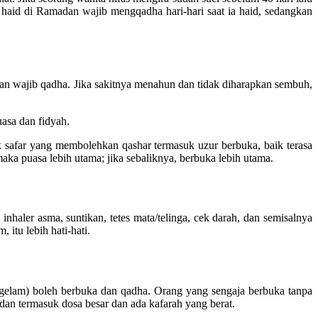
a haid di Ramadan wajib mengqadha hari-hari saat ia haid, sedangkan
 wajib qadha. Jika sakitnya menahun dan tidak diharapkan sembuh,
asa dan fidyah.
 safar yang membolehkan qashar termasuk uzur berbuka, baik terasa
aka puasa lebih utama; jika sebaliknya, berbuka lebih utama.
aler asma, suntikan, tetes mata/telinga, cek darah, dan semisalnya
itu lebih hati-hati.
gelam) boleh berbuka dan qadha. Orang yang sengaja berbuka tanpa
an termasuk dosa besar dan ada kafarah yang berat.