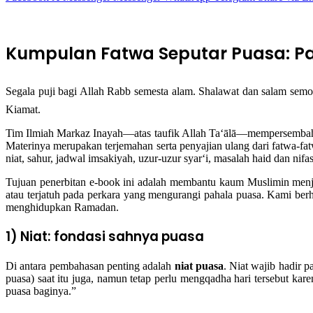
Kumpulan Fatwa Seputar Puasa: Pa
Segala puji bagi Allah Rabb semesta alam. Shalawat dan salam semoga tercurah kepada Nabi Muhammad ﷺ, kepada keluarga, para s
Kiamat.
Tim Ilmiah Markaz Inayah—atas taufik Allah Ta‘ālā—mempersembahk
Materinya merupakan terjemahan serta penyajian ulang dari fatwa-
niat, sahur, jadwal imsakiyah, uzur-uzur syar‘i, masalah haid dan nifa
Tujuan penerbitan e-book ini adalah membantu kaum Muslimin menj
atau terjatuh pada perkara yang mengurangi pahala puasa. Kami ber
menghidupkan Ramadan.
1) Niat: fondasi sahnya puasa
Di antara pembahasan penting adalah
niat puasa
. Niat wajib hadir 
puasa) saat itu juga, namun tetap perlu mengqadha hari tersebut kare
puasa baginya.”