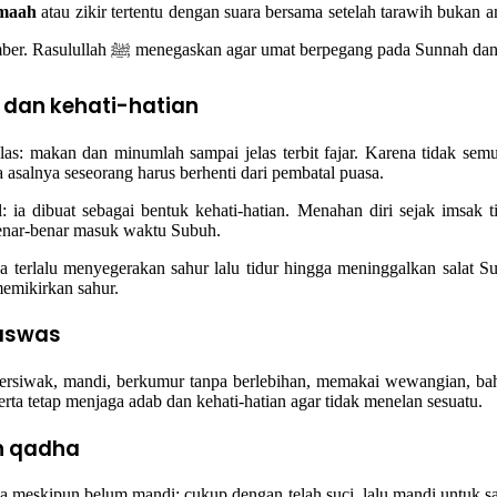
amaah
atau zikir tertentu dengan suara bersama setelah tarawih bukan amalan yang dikenal
ibadah itu dibangun di atas ittiba‘, bukan kebiasaan yang tidak bersumber. Rasulullah ﷺ menegaskan
u dan kehati-hatian
las: makan dan minumlah sampai jelas terbit fajar. Karena tidak se
asalnya seseorang harus berhenti dari pembatal puasa.
a dibuat sebagai bentuk kehati-hatian. Menahan diri sejak imsak t
enar-benar masuk waktu Subuh.
a terlalu menyegerakan sahur lalu tidur hingga meninggalkan salat S
emikirkan sahur.
waswas
bersiwak, mandi, berkumur tanpa berlebihan, memakai wewangian, bah
erta tetap menjaga adab dan kehati-hatian agar tidak menelan sesuatu.
an qadha
a meskipun belum mandi; cukup dengan telah suci, lalu mandi untuk sala