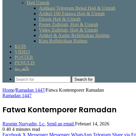
Haji Umrah
Aplikasi Telegram Bekal Haji & Umrah
Artikel 100 Fatawa Haji & Umrah
Ebook Haji & Umrah
Poster Zulhijah, Haji & Umrah
Video Zulhijah, Haji & Umrah
Artikel & Audio Refleksikan Hajimu
Kuis Refleksikan Hajimu
KUIS
VIDEO
POSTER
PENULIS
بالعربية
Search for
Home
/
Ramadan 1447
/
Fatwa Kontemporer Ramadan
Ramadan 1447
Fatwa Kontemporer Ramadan
Rusmin Nuryadin, Lc.
Send an email
Februari 14, 2026
0
40
4 minutes read
Facebook
X
Messenger
Messenger
WhatsApp
Telegram
Share via E