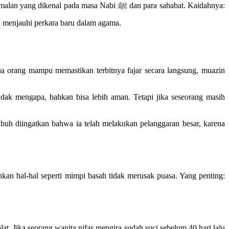
 pada masa Nabi ﷺ dan para sahabat. Kaidahnya:
 agar umat berpegang pada Sunnah dan menjauhi perkara baru dalam agama.
mua orang mampu memastikan terbitnya fajar secara langsung, muazin
idak mengapa, bahkan bisa lebih aman. Tetapi jika seseorang masih
ubuh diingatkan bahwa ia telah melakukan pelanggaran besar, karena
kan hal-hal seperti mimpi basah tidak merusak puasa. Yang penting:
t. Jika seorang wanita nifas mengira sudah suci sebelum 40 hari lalu