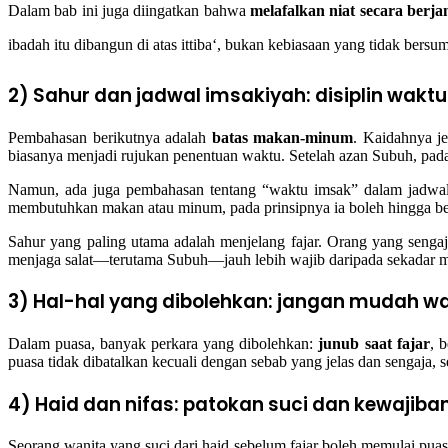
Dalam bab ini juga diingatkan bahwa
melafalkan niat secara berj
2) Sahur dan jadwal imsakiyah: disiplin wakt
Pembahasan berikutnya adalah
batas makan-minum
. Kaidahnya je
biasanya menjadi rujukan penentuan waktu. Setelah azan Subuh, pada 
Namun, ada juga pembahasan tentang “waktu imsak” dalam jadwal: i
membutuhkan makan atau minum, pada prinsipnya ia boleh hingga b
Sahur yang paling utama adalah menjelang fajar. Orang yang sengaj
menjaga salat—terutama Subuh—jauh lebih wajib daripada sekadar m
3) Hal-hal yang dibolehkan: jangan mudah 
Dalam puasa, banyak perkara yang dibolehkan:
junub saat fajar
, 
puasa tidak dibatalkan kecuali dengan sebab yang jelas dan sengaja, s
4) Haid dan nifas: patokan suci dan kewajib
Seorang wanita yang suci dari haid sebelum fajar boleh memulai puas