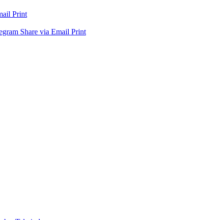
mail
Print
legram
Share via Email
Print