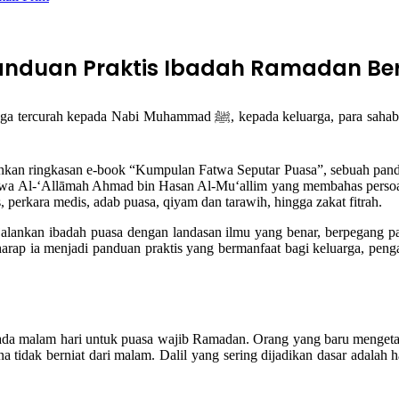
nduan Praktis Ibadah Ramadan Berb
ahabat, dan orang-orang yang mengikuti mereka dengan baik hingga Hari
an ringkasan e-book “Kumpulan Fatwa Seputar Puasa”, sebuah pandua
fatwa Al-‘Allāmah Ahmad bin Hasan Al-Mu‘allim yang membahas persoal
s, perkara medis, adab puasa, qiyam dan tarawih, hingga zakat fitrah.
alankan ibadah puasa dengan landasan ilmu yang benar, berpegang p
harap ia menjadi panduan praktis yang bermanfaat bagi keluarga, peng
pada malam hari untuk puasa wajib Ramadan. Orang yang baru mengetah
na tidak berniat dari malam. Dalil yang sering dijadikan dasar adalah h