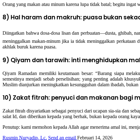
Orang yang makan atau minum karena lupa tidak batal; begitu ingat wa
8) Hal haram dan makruh: puasa bukan sekad
Diingatkan bahwa dosa-dosa lisan dan perbuatan—dusta, ghibah, namimah, cacian, hibur
meninggalkan makan-minum jika ia tidak meninggalkan perkataan dus
akhlak buruk karena puasa.
9) Qiyam dan tarawih: inti menghidupkan m
Qiyam Ramadan memiliki keutamaan besar: “Barang siapa melakuk
semestinya menjadi sebab perselisihan; yang penting adalah khusyu
Muslim dianjurkan meningkatkan kesungguhan dalam ibadah, bukan
10) Zakat fitrah: penyuci dan makanan bagi m
Zakat fitrah disyariatkan sebagai penyuci dari ucapan sia-sia dan se
salat Id, dan diberikan kepada yang berhak, bukan kepada orang kaya
Penutup: kami memohon kepada Allah agar menerima amal ini, menja
Rusmin Nuryadin, Lc.
Send an email
Februari 14, 2026