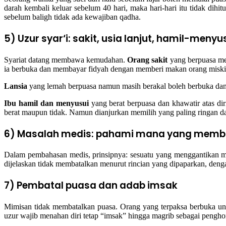
darah kembali keluar sebelum 40 hari, maka hari-hari itu tidak dih
sebelum baligh tidak ada kewajiban qadha.
5) Uzur syar‘i: sakit, usia lanjut, hamil-menyu
Syariat datang membawa kemudahan.
Orang sakit
yang berpuasa me
ia berbuka dan membayar fidyah dengan memberi makan orang miski
Lansia
yang lemah berpuasa namun masih berakal boleh berbuka dan f
Ibu hamil dan menyusui
yang berat berpuasa dan khawatir atas d
berat maupun tidak. Namun dianjurkan memilih yang paling ringan dan 
6) Masalah medis: pahami mana yang memb
Dalam pembahasan medis, prinsipnya: sesuatu yang menggantikan mak
dijelaskan tidak membatalkan menurut rincian yang dipaparkan, denga
7) Pembatal puasa dan adab imsak
Mimisan tidak membatalkan puasa. Orang yang terpaksa berbuka un
uzur wajib menahan diri tetap “imsak” hingga magrib sebagai pengho