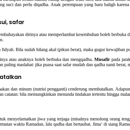
itung suci dan perlu diqadha. Anak perempuan yang baru baligh karen
sui, safar
mbahayakan dirinya atau memperlambat kesembuhan boleh berbuka dan
n.
idyah. Bila sudah hilang akal (pikun berat), maka gugur kewajiban pu
irinya atau anaknya boleh berbuka dan mengqadha.
Musafir
pada jarak
paling maslahat: jika puasa saat safar mudah dan qadha nanti berat, m
atalkan
an dan minum (nutrisi pengganti) cenderung membatalkan. Adapun inh
n catatan: bila memungkinkan menunda tindakan tertentu hingga malam, 
tuk menyelamatkan jiwa yang terjaga (misalnya menolong orang teng
rmatan waktu Ramadan, lalu qadha dan bertaubat. Jima‘ di siang Ramad