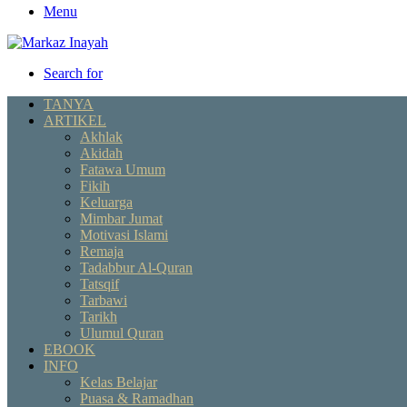
Menu
Search for
TANYA
ARTIKEL
Akhlak
Akidah
Fatawa Umum
Fikih
Keluarga
Mimbar Jumat
Motivasi Islami
Remaja
Tadabbur Al-Quran
Tatsqif
Tarbawi
Tarikh
Ulumul Quran
EBOOK
INFO
Kelas Belajar
Puasa & Ramadhan