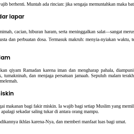
jib berhenti. Muntah ada rincian: jika sengaja memuntahkan maka batal,
ar lapar
an haram, serta meninggalkan salat—sangat merusak nilai puasa. Nabi ﷺ bersabda bahwa A
ta dan perbuatan dosa. Termasuk makruh: menyia-nyiakan waktu, terla
alam
an qiyam Ramadan karena iman dan mengharap pahala, diampuni do
k, tumakninah, dan menjaga persatuan jamaah. Sepuluh malam terakhi
 melemah.
iskin
bagai makanan bagi fakir miskin. Ia wajib bagi setiap Muslim yang mem
 apalagi sekadar saling tukar di antara orang mampu.
dikannya ikhlas karena-Nya, dan memberi manfaat luas bagi umat.