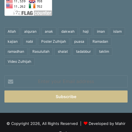
Allah
alquran
anak
dakwah
haji
iman
islam
kajian
nabi
Poster Zulhijah
puasa
Ramadan
ramadhan
Rasulullah
shalat
tadabbur
taklim
Video Zulhijah
Enter
your
Email
address
© Copyright 2026, All Rights Reserved |
Developed by Mahir