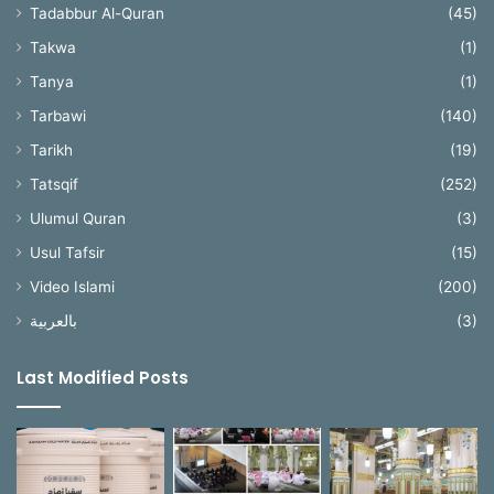
Tadabbur Al-Quran
(45)
Takwa
(1)
Tanya
(1)
Tarbawi
(140)
Tarikh
(19)
Tatsqif
(252)
Ulumul Quran
(3)
Usul Tafsir
(15)
Video Islami
(200)
بالعربية
(3)
Last Modified Posts