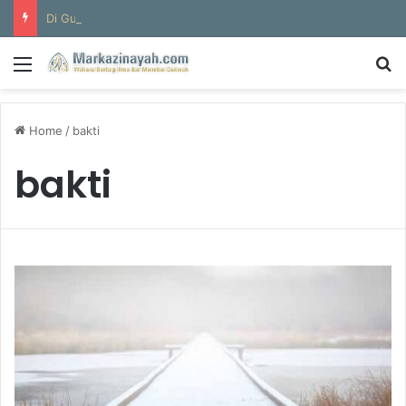
Di Gua Tsur
Menu
S
Home
/
bakti
bakti