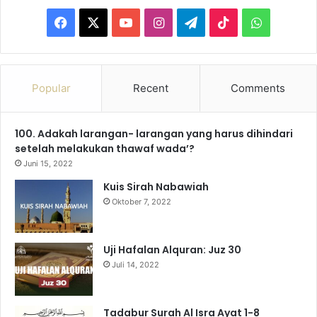
F
X
Y
I
T
T
W
a
o
n
e
i
h
c
u
s
l
k
a
Popular
Recent
Comments
e
T
t
e
T
t
100. Adakah larangan- larangan yang harus dihindari
b
u
a
g
o
s
setelah melakukan thawaf wada’?
o
b
g
r
k
A
Juni 15, 2022
Kuis Sirah Nabawiah
o
e
r
a
p
Oktober 7, 2022
k
a
m
p
m
Uji Hafalan Alquran: Juz 30
Juli 14, 2022
Tadabur Surah Al Isra Ayat 1-8