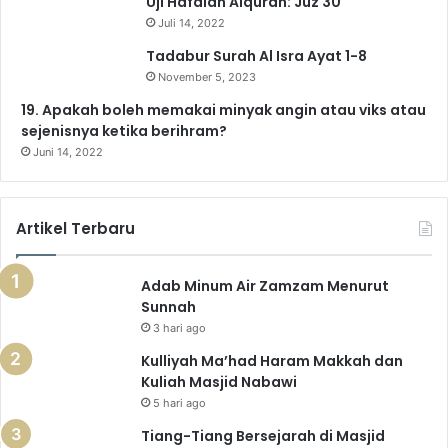
Uji Hafalan Alquran: Juz 30
Juli 14, 2022
m
Tadabur Surah Al Isra Ayat 1-8
November 5, 2023
19. Apakah boleh memakai minyak angin atau viks atau
sejenisnya ketika berihram?
Juni 14, 2022
Artikel Terbaru
Adab Minum Air Zamzam Menurut
Sunnah
3 hari ago
Kulliyah Ma’had Haram Makkah dan
Kuliah Masjid Nabawi
5 hari ago
Tiang-Tiang Bersejarah di Masjid