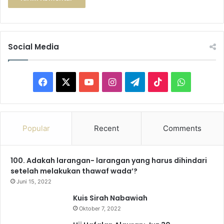
Social Media
F
X
Y
I
T
T
W
a
o
n
e
i
h
c
u
s
l
k
a
Popular
Recent
Comments
e
T
t
e
T
t
100. Adakah larangan- larangan yang harus dihindari
b
u
a
g
o
s
setelah melakukan thawaf wada’?
o
b
g
r
k
A
Juni 15, 2022
Kuis Sirah Nabawiah
o
e
r
a
p
Oktober 7, 2022
k
a
m
p