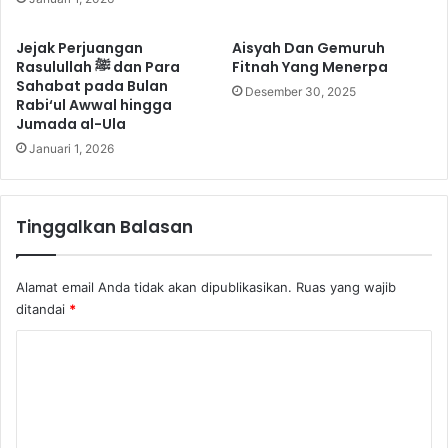
Jejak Perjuangan
Aisyah Dan Gemuruh
Rasulullah ﷺ dan Para
Fitnah Yang Menerpa
Sahabat pada Bulan
Desember 30, 2025
Rabi‘ul Awwal hingga
Jumada al-Ula
Januari 1, 2026
Tinggalkan Balasan
Alamat email Anda tidak akan dipublikasikan.
Ruas yang wajib
ditandai
*
K
o
m
e