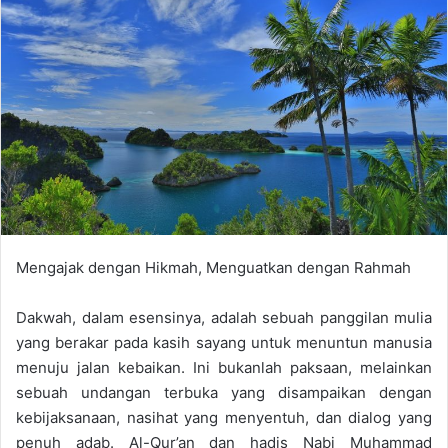
n
e
m
a
i
l
Mengajak dengan Hikmah, Menguatkan dengan Rahmah
Dakwah, dalam esensinya, adalah sebuah panggilan mulia
yang berakar pada kasih sayang untuk menuntun manusia
menuju jalan kebaikan. Ini bukanlah paksaan, melainkan
sebuah undangan terbuka yang disampaikan dengan
kebijaksanaan, nasihat yang menyentuh, dan dialog yang
penuh adab. Al-Qur’an dan hadis Nabi Muhammad