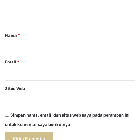
n
t
a
r
Nama
*
*
Email
*
Situs Web
Simpan nama, email, dan situs web saya pada peramban ini
untuk komentar saya berikutnya.