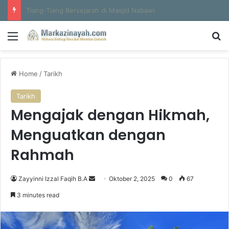
Al-Hajun
Menu
S
Home
/
Tarikh
Tarikh
Mengajak dengan Hikmah,
Menguatkan dengan
Rahmah
Zayyinni Izzal Faqih B.A
S
Oktober 2, 2025
0
67
e
3 minutes read
n
d
a