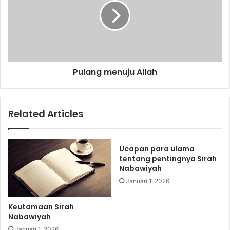
m
a
a
n
n
g
a
m
h
e
n
Pulang menuju Allah
u
j
u
A
Related Articles
l
l
a
h
Ucapan para ulama
tentang pentingnya Sirah
Nabawiyah
Januari 1, 2026
Keutamaan Sirah
Nabawiyah
Januari 1, 2026