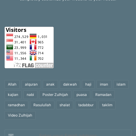
Allah
alquran
anak
dakwah
haji
iman
islam
kajian
nabi
Poster Zulhijah
puasa
Ramadan
ramadhan
Rasulullah
shalat
tadabbur
taklim
Video Zulhijah
Enter