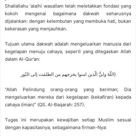
Shallallahu ‘alaihi wasallam telah meletakkan fondasi yang
kokoh mengenai bagaimana dakwah seharusnya
dijalankan: dengan kelembutan yang membuka hati, bukan
kekerasan yang menjauhkan.
Tujuan utama dakwah adalah mengeluarkan manusia dari
kegelapan menuju cahaya, seperti yang ditegaskan Allah
dalam Al-Qur’an:
اللّهُ وليُّ الّذين امنوا يخرجهم من الظلمٰت إلى النّور}
“Allah Pelindung orang-orang yang beriman; Dia
mengeluarkan mereka dari kegelapan (kekafiran) kepada
cahaya (iman)” (QS. Al-Baqarah: 257).
Tugas ini merupakan kewajiban setiap Muslim sesuai
dengan kapasitasnya, sebagaimana firman-Nya: