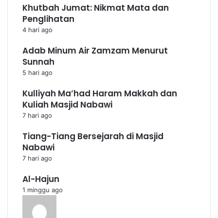
Khutbah Jumat: Nikmat Mata dan
a
Penglihatan
m
e
4 hari ago
r
Adab Minum Air Zamzam Menurut
e
k
Sunnah
a
5 hari ago
s
e
Kulliyah Ma’had Haram Makkah dan
l
Kuliah Masjid Nabawi
a
7 hari ago
m
a
Tiang-Tiang Bersejarah di Masjid
h
Nabawi
a
7 hari ago
r
i
Al-Hajun
-
1 minggu ago
h
a
r