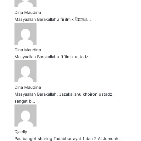
i
i
Dina Maudina
t
Masyaallah Barakallahu fii ilmik 🥰🤲🏻...
u
?
Dina Maudina
Masyaallah Barakallahu fi 'ilmik ustadz...
Dina Maudina
Masyaallah Barakallah, Jazakallahu khoiron ustadz ,
sangat b...
Djaelly
Pas banget sharing Tadabbur ayat 1 dan 2 Al Jumuah…