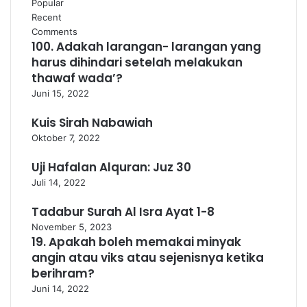
k
Popular
a
a
k
s
a
Recent
m
m
A
n
Comments
p
100. Adakah larangan- larangan yang
m
p
e
harus dihindari setelah melakukan
m
thawaf wada’?
b
Juni 15, 2022
e
r
Kuis Sirah Nabawiah
i
Oktober 7, 2022
m
a
Uji Hafalan Alquran: Juz 30
k
Juli 14, 2022
a
n
Tadabur Surah Al Isra Ayat 1-8
a
November 5, 2023
t
19. Apakah boleh memakai minyak
a
angin atau viks atau sejenisnya ketika
s
berihram?
n
Juni 14, 2022
a
m