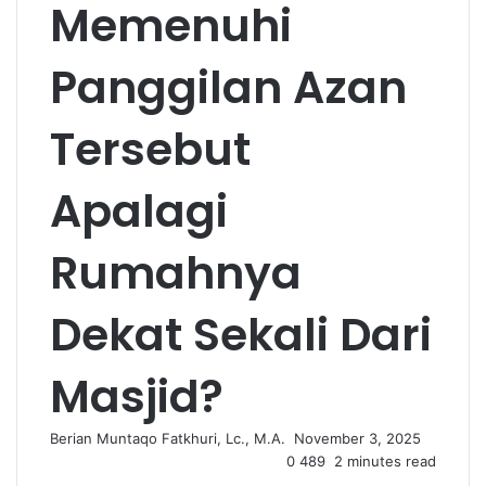
Memenuhi
Panggilan Azan
Tersebut
Apalagi
Rumahnya
Dekat Sekali Dari
Masjid?
Berian Muntaqo Fatkhuri, Lc., M.A.
S
November 3, 2025
0
e
489
2 minutes read
n