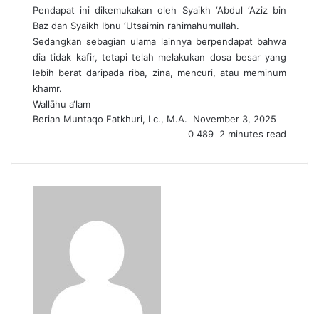
Pendapat ini dikemukakan oleh Syaikh ‘Abdul ‘Aziz bin
Baz dan Syaikh Ibnu ‘Utsaimin rahimahumullah.
Sedangkan sebagian ulama lainnya berpendapat bahwa
dia tidak kafir, tetapi telah melakukan dosa besar yang
lebih berat daripada riba, zina, mencuri, atau meminum
khamr.
Wallāhu a‘lam
Berian Muntaqo Fatkhuri, Lc., M.A.
S
November 3, 2025
0
e
489
2 minutes read
n
d
a
n
e
m
a
i
l