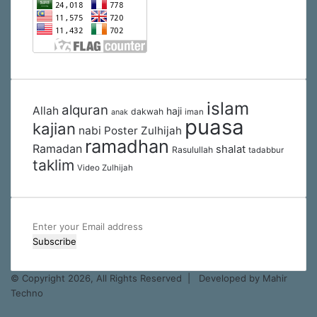
islam
alquran
Allah
haji
dakwah
iman
anak
puasa
kajian
nabi
Poster Zulhijah
ramadhan
Ramadan
shalat
Rasulullah
tadabbur
taklim
Video Zulhijah
Enter
your
Email
address
© Copyright 2026, All Rights Reserved |
Developed by Mahir
Techno
Facebook