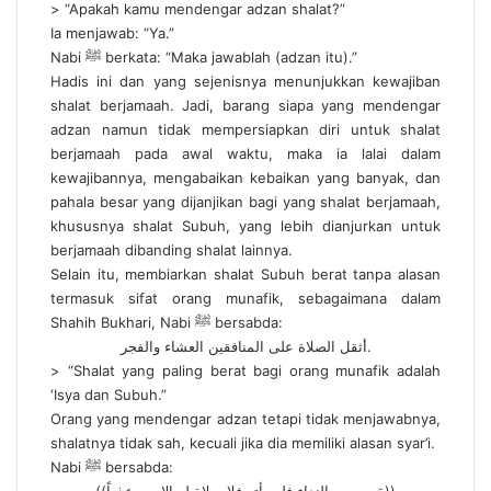
> “Apakah kamu mendengar adzan shalat?”
Ia menjawab: “Ya.”
Nabi ﷺ berkata: “Maka jawablah (adzan itu).”
Hadis ini dan yang sejenisnya menunjukkan kewajiban
shalat berjamaah. Jadi, barang siapa yang mendengar
adzan namun tidak mempersiapkan diri untuk shalat
berjamaah pada awal waktu, maka ia lalai dalam
kewajibannya, mengabaikan kebaikan yang banyak, dan
pahala besar yang dijanjikan bagi yang shalat berjamaah,
khususnya shalat Subuh, yang lebih dianjurkan untuk
berjamaah dibanding shalat lainnya.
Selain itu, membiarkan shalat Subuh berat tanpa alasan
termasuk sifat orang munafik, sebagaimana dalam
Shahih Bukhari, Nabi ﷺ bersabda:
أثقل الصلاة على المنافقين العشاء والفجر.
> “Shalat yang paling berat bagi orang munafik adalah
‘Isya dan Subuh.”
Orang yang mendengar adzan tetapi tidak menjawabnya,
shalatnya tidak sah, kecuali jika dia memiliki alasan syar’i.
Nabi ﷺ bersabda: