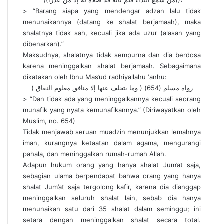
((مَن سمع النداء فلم يأته فلا صلاة له إلا من عذراً))،
> “Barang siapa yang mendengar adzan lalu tidak
menunaikannya (datang ke shalat berjamaah), maka
shalatnya tidak sah, kecuali jika ada uzur (alasan yang
dibenarkan).”
Maksudnya, shalatnya tidak sempurna dan dia berdosa
karena meninggalkan shalat berjamaah. Sebagaimana
dikatakan oleh Ibnu Mas’ud radhiyallahu ‘anhu:
( وما يتخلف عنها إلا منافق معلوم النفاق ) رواه مسلم (654)
> “Dan tidak ada yang meninggalkannya kecuali seorang
munafik yang nyata kemunafikannya.” (Diriwayatkan oleh
Muslim, no. 654)
Tidak menjawab seruan muadzin menunjukkan lemahnya
iman, kurangnya ketaatan dalam agama, mengurangi
pahala, dan meninggalkan rumah-rumah Allah.
Adapun hukum orang yang hanya shalat Jum’at saja,
sebagian ulama berpendapat bahwa orang yang hanya
shalat Jum’at saja tergolong kafir, karena dia dianggap
meninggalkan seluruh shalat lain, sebab dia hanya
menunaikan satu dari 35 shalat dalam seminggu; ini
setara dengan meninggalkan shalat secara total.