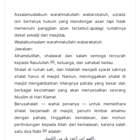
d
a
Assalamualaikum warahmatullahi wabarokatuh, ustadz
n
izin bertanya hukum yang mendengar azan tapi tidak
e
memenuhi panggilan azan tersebut.apalagi rumahnya
m
dekat sekaliji dari masjid🙏
a
Waalaikumsalam warahmatullahi wabarakatuh
i
Jawaban:
l
Alhamdulillah, shalawat dan salam semoga tercurah
kepada Rasulullah ﷺ, keluarga, dan sahabat beliau.
Shalat di rumah sah, dan tidaklah menjadi syarat sahnya
shalat harus di masjid. Namun, meninggalkan shalat di
masjid mengakibatkan hilangnya pahala yang besar dan
berbagai keutamaan yang akan menyesalkan seorang
Muslim di Hari Kiamat.
Berusahalah — wahai penanya — untuk memelihara
shalat berjamaah di masjid, penuhi lembar amalmu
dengan pahala, tinggalkan kemalasan, dan mohon
perlindungan kepada Allah dari kemalasan; karena salah
satu doa Nabi ﷺ adalah:
اللهم إني أعوذ بك من الكسل.