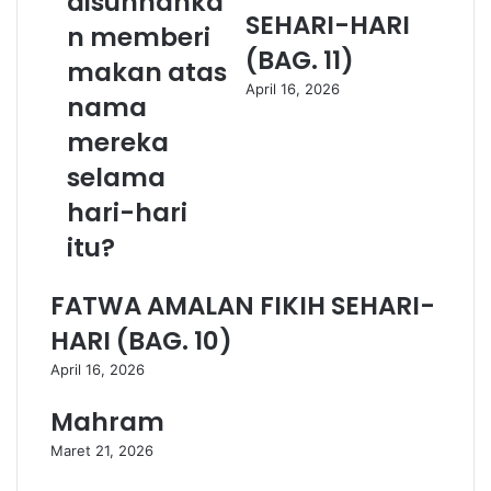
disunnahka
a
s
SEHARI-HARI
t
S
n memberi
d
h
(BAG. 11)
makan atas
i
a
April 16, 2026
u
l
nama
j
a
mereka
i
t
(
D
selama
d
i
hari-hari
i
M
f
a
itu?
i
s
t
j
FATWA AMALAN FIKIH SEHARI-
n
i
a
d
HARI (BAG. 10)
h
S
April 16, 2026
)
y
d
i
Mahram
i
a
d
h
Maret 21, 2026
a
?
l