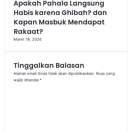
Apakah Pahala Langsung
a
Habis karena Ghibah? dan
m
k
Kapan Masbuk Mendapat
u
Rakaat?
b
u
Maret 18, 2026
r
n
y
a
Tinggalkan Balasan
s
e
Alamat email Anda tidak akan dipublikasikan.
Ruas yang
l
wajib ditandai
*
a
K
m
o
a
m
t
e
u
n
j
t
u
a
h
r