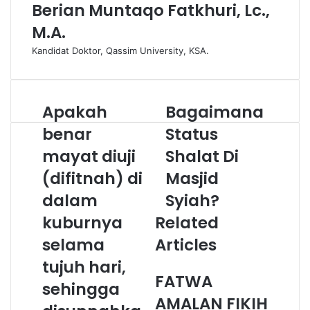
Berian Muntaqo Fatkhuri, Lc.,
M.A.
Kandidat Doktor, Qassim University, KSA.
Apakah
Bagaimana
A
B
p
a
benar
Status
a
g
mayat diuji
Shalat Di
k
a
a
i
(difitnah) di
Masjid
h
m
b
dalam
a
Syiah?
e
n
kuburnya
Related
n
a
a
S
selama
Articles
r
t
tujuh hari,
m
a
FATWA
a
t
sehingga
y
u
AMALAN FIKIH