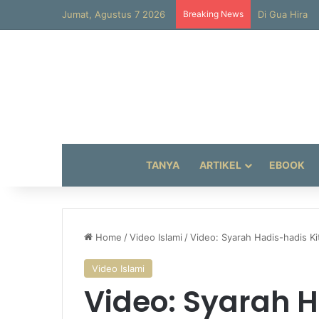
Jumat, Agustus 7 2026
Breaking News
Keutamaan Wa
TANYA
ARTIKEL
EBOOK
Home
/
Video Islami
/
Video: Syarah Hadis-hadis Ki
Video Islami
Video: Syarah H