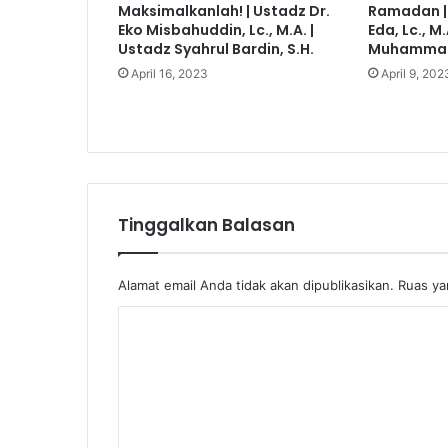
Maksimalkanlah! | Ustadz Dr.
Ramadan |
Eko Misbahuddin, Lc., M.A. |
Eda, Lc., M.
Ustadz Syahrul Bardin, S.H.
Muhammad 
April 16, 2023
April 9, 202
Tinggalkan Balasan
Alamat email Anda tidak akan dipublikasikan.
Ruas ya
K
o
m
e
n