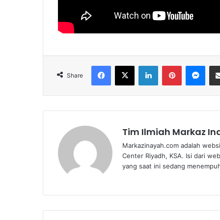
Facebook
X
LinkedIn
Pinterest
Mes
Share
Tim Ilmiah Markaz I
Markazinayah.com adalah websi
Center Riyadh, KSA. Isi dari we
yang saat ini sedang menempuh 