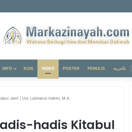
ktu Mustajab pada Hari Jumat
INFO
KUIS
VIDEO
POSTER
PENULIS
بالعربية
tabul Jami’ | Ust Lukmanul Hakim, M.A.
adis-hadis Kitabul