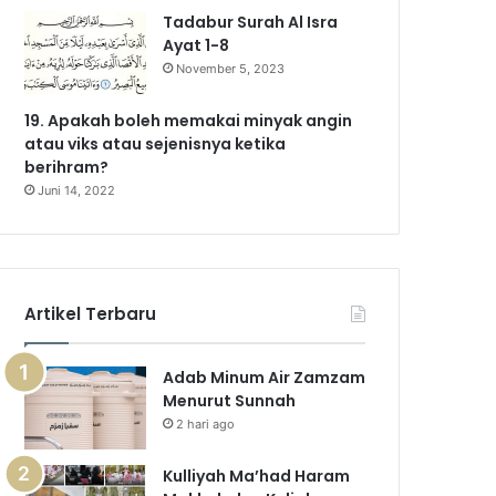
Tadabur Surah Al Isra
Ayat 1-8
November 5, 2023
19. Apakah boleh memakai minyak angin
atau viks atau sejenisnya ketika
berihram?
Juni 14, 2022
Artikel Terbaru
Adab Minum Air Zamzam
Menurut Sunnah
2 hari ago
Kulliyah Ma’had Haram