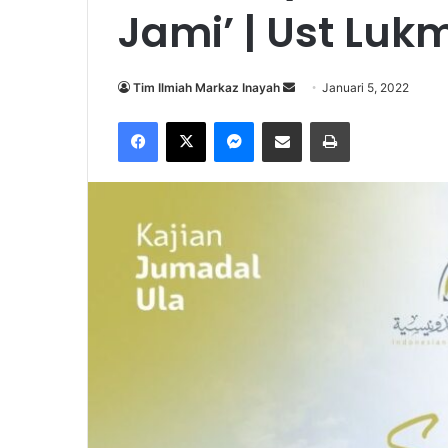
Jami’ | Ust Luk
Send
Tim Ilmiah Markaz Inayah
Januari 5, 2022
an
Facebook
X
Messenger
Share via Email
Print
email