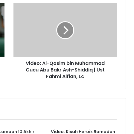
Video:
Al-
Qosim
bin
Muhammad
Cucu
Abu
Bakr
Ash-
Video: Al-Qosim bin Muhammad
Shiddiq
|
Cucu Abu Bakr Ash-Shiddiq | Ust
Ust
Fahmi Alfian, Lc
Fahmi
Alfian,
Lc
tamaan 10 Akhir
Video: Kisah Heroik Ramadan