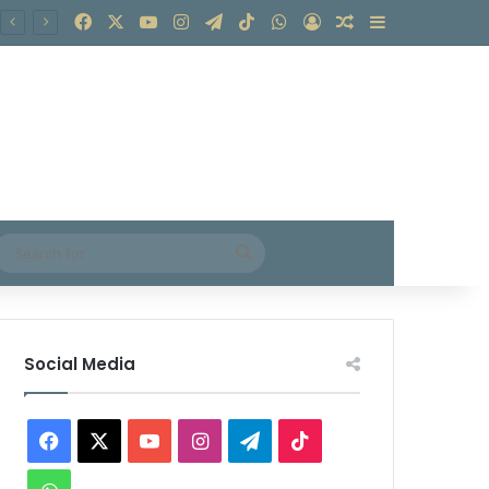
Facebook
X
YouTube
Instagram
Telegram
TikTok
WhatsApp
Log In
Random Article
Sidebar
Search
for
Social Media
Facebook
X
YouTube
Instagram
Telegram
TikTok