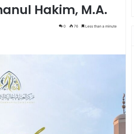
manul Hakim, M.A.
0
76
Less than a minute