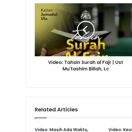
Video:
Tahsin
Surah
al
Fajr
|
Ust
Mu'tashim
Billah,
Video: Tahsin Surah al Fajr | Ust
Lc
Mu'tashim Billah, Lc
Related Articles
Video: Masih Ada Waktu,
Video: Keu