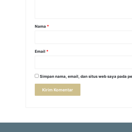
t
a
r
Nama
*
*
Email
*
Simpan nama, email, dan situs web saya pada pe