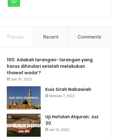
W
c
u
s
l
k
h
e
T
t
e
T
a
b
u
a
g
o
Popular
Recent
Comments
t
o
b
g
r
k
s
100. Adakah larangan- larangan yang
o
e
r
a
A
harus dihindari setelah melakukan
k
a
m
thawaf wada’?
p
Juni 15, 2022
m
p
Kuis Sirah Nabawiah
Oktober 7, 2022
Uji Hafalan Alquran: Juz
30
Juli 14, 2022