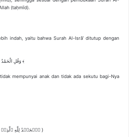
llah (taḥmīd).
ebih indah, yaitu bahwa Surah Al-Isrā’ ditutup dengan
> ﴿ وَقُلِ الْحَمْدُ لِلَّهِ الَّذِي لَمْ يَتَّخِذْ وَلَدًا وَلَمْ يَكُن لَّهُ شَرِيكٌ فِي الْمُلْكِ ﴾
g tidak mempunyai anak dan tidak ada sekutu bagi-Nya
{ ٱلۡحَمۡدُ لِلَّهِ ٱلَّذِیۤ أَنزَلَ عَلَىٰ عَبۡدِهِ ٱلۡكِتَـٰبَ وَلَمۡ یَجۡعَل لَّهُۥ عِوَجَاۜ }