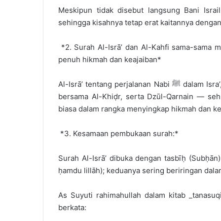
Meskipun tidak disebut langsung Bani Isra
sehingga kisahnya tetap erat kaitannya dengan 
*2. Surah Al-Isrā’ dan Al-Kahfi sama-sama 
penuh hikmah dan keajaiban*
Al-Isrā’ tentang perjalanan Nabi ﷺ dalam Isra’, dan Al-Kahf tentang perjalanan Ashḥābul Kahfi, Mūsā
bersama Al-Khiḍr, serta Dzūl-Qarnain — sehi
biasa dalam rangka menyingkap hikmah dan ke
*3. Kesamaan pembukaan surah:*
Surah Al-Isrā’ dibuka dengan tasbīḥ (Subḥān
ḥamdu lillāh); keduanya sering beriringan dal
As Suyuti rahimahullah dalam kitab _tanasuqi
berkata: