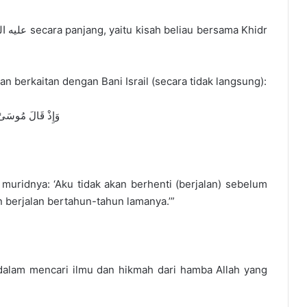
t yang menyebut Nabi Musa عليه السلام dan berkaitan dengan Bani Israil (secara tidak langsung):
وَإِذْ قَالَ مُوسَىٰ لِف
 muridnya: ‘Aku tidak akan berhenti (berjalan) sebelum
 berjalan bertahun-tahun lamanya.’”
alam mencari ilmu dan hikmah dari hamba Allah yang