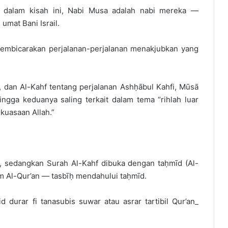
il dalam kisah ini, Nabi Musa adalah nabi mereka —
umat Bani Israil.
membicarakan perjalanan-perjalanan menakjubkan yang
ngga keduanya saling terkait dalam tema “rihlah luar
kuasaan Allah.”
), sedangkan Surah Al-Kahf dibuka dengan taḥmīd (Al-
am Al-Qur’an — tasbīḥ mendahului taḥmīd.
d durar fi tanasubis suwar atau asrar tartibil Qur’an_