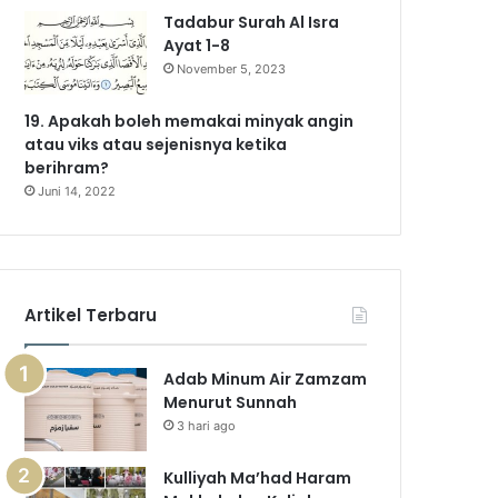
Tadabur Surah Al Isra
Ayat 1-8
November 5, 2023
19. Apakah boleh memakai minyak angin
atau viks atau sejenisnya ketika
berihram?
Juni 14, 2022
Artikel Terbaru
Adab Minum Air Zamzam
Menurut Sunnah
3 hari ago
Kulliyah Ma’had Haram