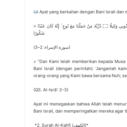
> وَآتَيْنَا مُوسَى الْكِتَابَ وَجَعَلْنَاهُ هُدًى لِبَنِي إِسْرَائِيلَ أَلَّا تَتَّخِذُوا مِنْ دُونِي وَكِيلًا ۝ ذُرِّيَّةَ مَنْ حَمَلْنَا مَعَ نُوحٍ ۚ إِنَّهُ كَانَ عَبْدًا
شَكُورًا
(سورة الإسراء: 2–3)
> “Dan Kami telah memberikan kepada Musa Kit
Bani Israil (dengan perintah): ‘Janganlah ka
orang-orang yang Kami bawa bersama Nuh; se
(QS. Al-Isrā’: 2–3)
Ayat ini menegaskan bahwa Allah telah menur
Bani Israil, dan memperingatkan mereka agar 
*2. Surah Al-Kahfi (الكهف)*