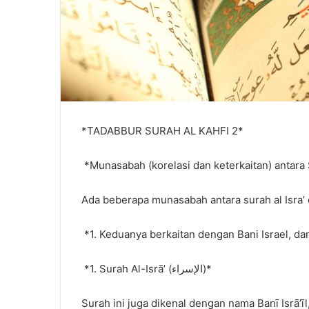
*TADABBUR SURAH AL KAHFI 2*
*Munasabah (korelasi dan keterkaitan) antara 
Ada beberapa munasabah antara surah al Isra’ 
*1. Keduanya berkaitan dengan Bani Israel, d
*1. Surah Al-Isrā’ (الإسراء)*
Surah ini juga dikenal dengan nama Banī Isrā’ī