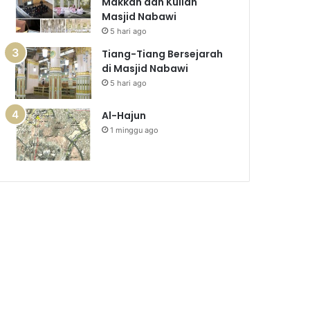
Makkah dan Kuliah
Masjid Nabawi
5 hari ago
Tiang-Tiang Bersejarah
di Masjid Nabawi
5 hari ago
Al-Hajun
1 minggu ago