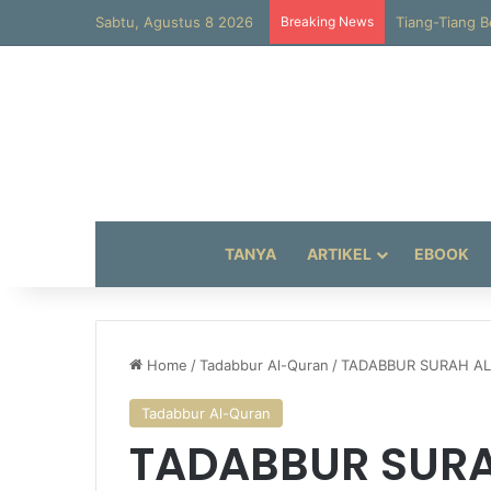
Sabtu, Agustus 8 2026
Breaking News
Al-Hajun
TANYA
ARTIKEL
EBOOK
Home
/
Tadabbur Al-Quran
/
TADABBUR SURAH AL
Tadabbur Al-Quran
TADABBUR SURAH