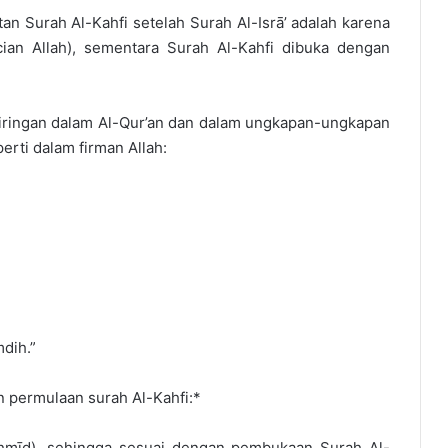
 Surah Al-Kahfi setelah Surah Al-Isrā’ adalah karena
cian Allah), sementara Surah Al-Kahfi dibuka dengan
riringan dalam Al-Qur’an dan dalam ungkapan-ungkapan
erti dalam firman Allah:
dih.”
 permulaan surah Al-Kahfi:*
taḥmīd), sehingga sesuai dengan pembukaan Surah Al-