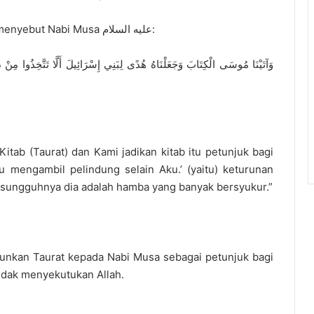
Ayat yang berkaitan dengan Bani Israil dan menyebut Nabi Musa عليه السلام:
ab (Taurat) dan Kami jadikan kitab itu petunjuk bagi
mu mengambil pelindung selain Aku.’ (yaitu) keturunan
sungguhnya dia adalah hamba yang banyak bersyukur.”
unkan Taurat kepada Nabi Musa sebagai petunjuk bagi
tidak menyekutukan Allah.