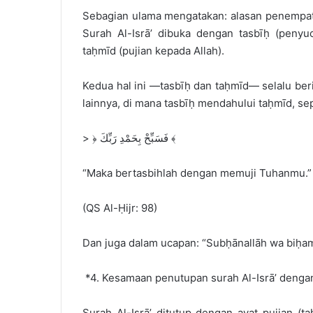
Sebagian ulama mengatakan: alasan penempatan
Surah Al-Isrā’ dibuka dengan tasbīḥ (penyu
taḥmīd (pujian kepada Allah).
Kedua hal ini —tasbīḥ dan taḥmīd— selalu be
lainnya, di mana tasbīḥ mendahului taḥmīd, sep
> ﴿ فَسَبِّحْ بِحَمْدِ رَبِّكَ ﴾
“Maka bertasbihlah dengan memuji Tuhanmu.”
(QS Al-Ḥijr: 98)
Dan juga dalam ucapan: “Subḥānallāh wa biḥam
*4. Kesamaan penutupan surah Al-Isrā’ dengan
Surah Al-Isrā’ ditutup dengan ayat pujian (