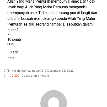
Tags
natal
Send
Tim Ilmiah Markaz Inayah
Desember 23, 2022
an
1
2,290
Less than a minute
email