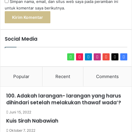
Simpan nama, email, dan situs web saya pada peramban ini
untuk komentar saya berikutnya.
Social Media
WhatsApp
TikTok
Telegram
Instagram
YouTube
X
Fac
Popular
Recent
Comments
100. Adakah larangan- larangan yang harus
dihindari setelah melakukan thawaf wada’?
Juni 15, 2022
Kuis Sirah Nabawiah
Oktober 7, 2022