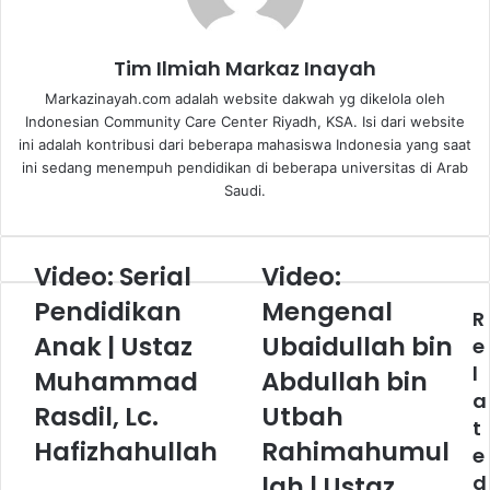
Tim Ilmiah Markaz Inayah
Markazinayah.com adalah website dakwah yg dikelola oleh
Indonesian Community Care Center Riyadh, KSA. Isi dari website
ini adalah kontribusi dari beberapa mahasiswa Indonesia yang saat
ini sedang menempuh pendidikan di beberapa universitas di Arab
Saudi.
Video: Serial
Video:
Video:
Video:
Serial
Mengenal
Pendidikan
Mengenal
R
Pendidikan
Ubaidullah
Anak
Anak | Ustaz
bin
Ubaidullah bin
e
|
Abdullah
l
Muhammad
Abdullah bin
Ustaz
bin
a
Muhammad
Utbah
Rasdil, Lc.
Utbah
t
Rasdil,
Rahimahumullah
Hafizhahullah
Rahimahumul
e
Lc.
|
Hafizhahullah
Ustaz
lah | Ustaz
d