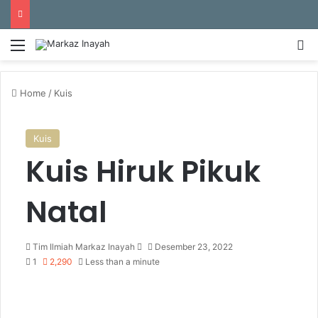
Menu
Se
Home
/
Kuis
Kuis
Kuis Hiruk Pikuk
Natal
Send
Tim Ilmiah Markaz Inayah
Desember 23, 2022
an
1
2,290
Less than a minute
email