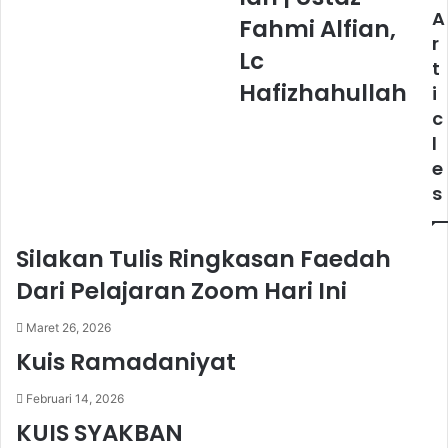
Fahmi
A
Fahmi Alfian,
Alfian,
r
Lc
Lc
t
Hafizhahullah
Hafizhahullah
i
c
l
e
s
Silakan Tulis Ringkasan Faedah
Dari Pelajaran Zoom Hari Ini
Maret 26, 2026
Kuis Ramadaniyat
Februari 14, 2026
KUIS SYAKBAN