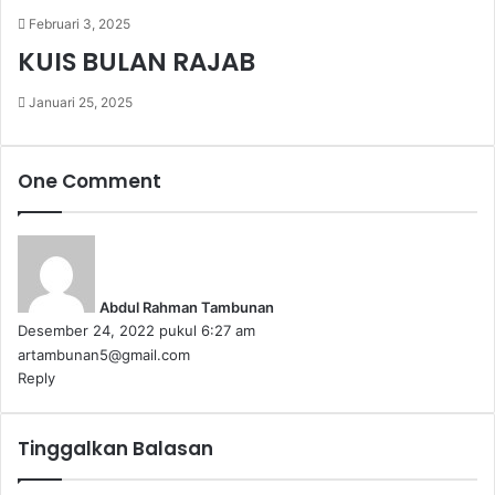
Februari 3, 2025
KUIS BULAN RAJAB
Januari 25, 2025
One Comment
b
e
r
Abdul Rahman Tambunan
k
Desember 24, 2022 pukul 6:27 am
a
artambunan5@gmail.com
t
Reply
a
:
Tinggalkan Balasan